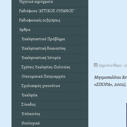
Ἠχητικά κηρύγματα
Ραδιόφωνο "ΑΤΤΙΚΟΣ ΟΥΡΑΝΟΣ"
Ραδιοφωνικές συζητήσεις
Ἄρθρα
Ἐκκλησιαστικό Πρόβλημα
Ἐκκλησιαστική δικαιοσύνη
Ἐκκλησιαστική Ἱστορία
Δημοσιεύθηκε : 
Σχέσεις Ἐκκλησίας-Πολιτείας
Οἰκουμενικό Πατριαρχεῖο
Μητροπολίτου Ἀττ
«ΣΠΟΡΑ», 2002), 
Σχολιασμός γενονότων
Ἐκκλησία
Σύνοδος
Ἐπίσκοπος
Θεολογικά