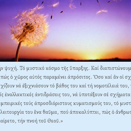
ν ψυχή. Τό μυστικό κόσμο τῆς ὕπαρξης. Καί διαπιστώνουμ
πώς ὁ χῶρος αὐτός παραμένει ἀπρόσιτος. Ὅσο καί ἂν οἱ σχ
χίζουν νά ἐξιχνιάσουν τό βάθος του καί τή νομοτέλειά του,
ς ἐναλλακτικές ἀντιδράσεις του, νά ὑποτάξουν σέ σχήματα
ἐμπειρικές τούς ἀπροσδιόριστους κυματισμούς του, τό μυσ
 λειτουργία του ἕνα θαῦμα, πού ἀποκαλύπτει, πώς ὁ ἄνθρω
αίρετο, τήν πνοή τοῦ Θεοῦ.»