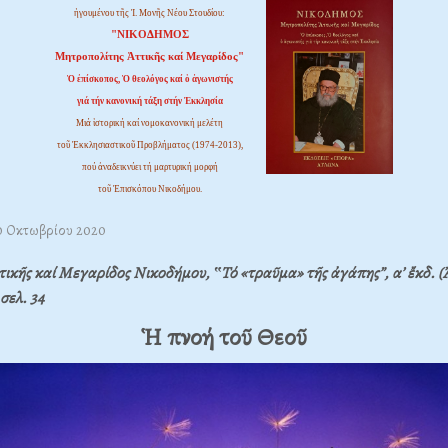
ἡγουμένου τῆς Ἱ. Μονῆς Νέου Στουδίου:
"ΝΙΚΟΔΗΜΟΣ
Μητροπολίτης Ἀττικῆς καί Μεγαρίδος"
Ὁ ἐπίσκοπος, Ὁ θεολόγος καί ὁ ἀγωνιστής
γιά τήν κανονική τάξη στήν Ἐκκλησία
Μιά ἱστορική καί νομοκανονική μελέτη
τοῦ Ἐκκλησιαστικοῦ Προβλήματος (1974-2013),
πού ἀναδεικνύει τή μαρτυρική μορφή
τοῦ Ἐπισκόπου Νικοδήμου.
30 Οκτωβρίου 2020
ικῆς καί Μεγαρίδος Νικοδήμου, ‟Τό «τραῦμα» τῆς ἀγάπης”, α’ ἔκδ. (
σελ. 34
Ἡ πνοή τοῦ Θεοῦ