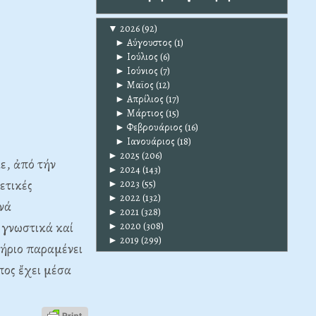
▼
2026
(92)
►
Αύγουστος
(1)
►
Ιούλιος
(6)
►
Ιούνιος
(7)
►
Μαϊος
(12)
►
Απρίλιος
(17)
►
Μάρτιος
(15)
►
Φεβρουάριος
(16)
►
Ιανουάριος
(18)
►
2025
(206)
ε, ἀπό τήν
►
2024
(143)
ετικές
►
2023
(55)
►
2022
(132)
 νά
►
2021
(328)
 γνωστικά καί
►
2020
(308)
►
2019
(299)
τήριο παραμένει
πος ἔχει μέσα