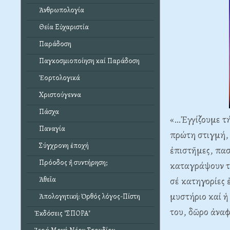
Ἀνθρωπολογία
Θεία Εὐχαριστία
Παράδοση
Παγκοσμιοποίηση καί Παράδοση
Ἑορτολογικά
Χριστούγεννα
Πάσχα
«…Ἐγγίζουμε τή
Παναγία
πρώτη στιγμή, 
Σύγχρονη ἐποχή
ἐπιστῆμες, πασ
Πρόοδος ἤ συντήρηση;
καταγράψουν τί
σέ κατηγορίες 
Ἀθεΐα
μυστήριο καί ἡ
Ἀπολογητική: Ὀρθός λόγος-Πίστη
του, δῶρο ἀναφ
Ἐκδόσεις "ΣΠΟΡΑ"