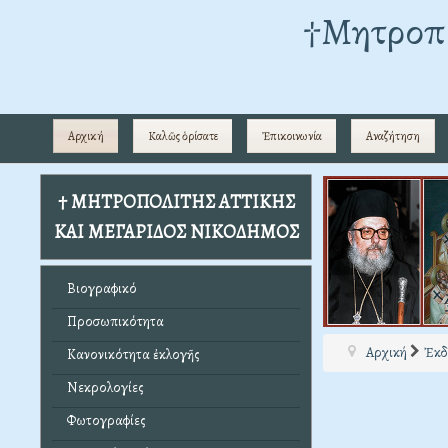
†Mητροπο
Αρχική
Καλῶς ὁρίσατε
Ἐπικοινωνία
Αναζήτηση
† ΜΗΤΡΟΠΟΛΙΤΗΣ ΑΤΤΙΚΗΣ
ΚΑΙ ΜΕΓΑΡΙΔΟΣ ΝΙΚΟΔΗΜΟΣ
Βιογραφικό
Προσωπικότητα
Αρχική
Ἐκδ
Κανονικότητα ἐκλογῆς
Νεκρολογίες
Φωτογραφίες