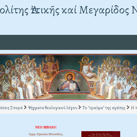
λίτης Ἀττικῆς καί Μεγαρίδος 
όσεις Σπορά
Ψήγματα θεολογικού λόγου
Το "τραύμα" της αγάπης
Η π
ΝΕΟ ΒΙΒΛΙΟ!
Ἀρχιμ. Εἰρηναίου Μπουσδέκη,