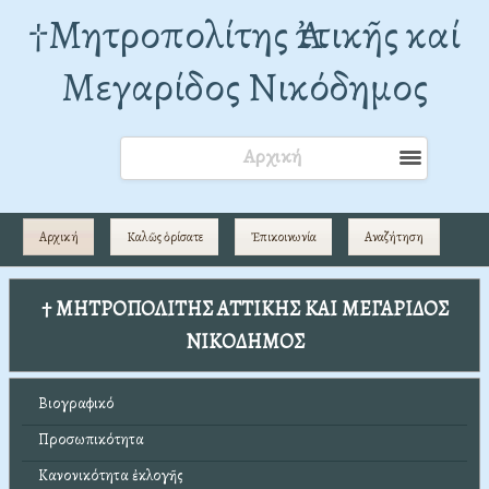
†Mητροπολίτης Ἀττικῆς καί
Μεγαρίδος Νικόδημος
Αρχική
Αρχική
Καλῶς ὁρίσατε
Ἐπικοινωνία
Αναζήτηση
† ΜΗΤΡΟΠΟΛΙΤΗΣ ΑΤΤΙΚΗΣ ΚΑΙ ΜΕΓΑΡΙΔΟΣ
ΝΙΚΟΔΗΜΟΣ
Βιογραφικό
Προσωπικότητα
Κανονικότητα ἐκλογῆς