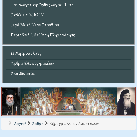
Ἀπολογητική: Ὀρθός λόγος-Πίστη
Ἐκδόσεις "ΣΠΟΡΑ"
Ἱερά Μονή Νέου Στουδίου
Περιοδικό "Ἐλεύθερη Πληροφόρηση"
12 Μητροπολίτες
Ἄρθρα ἄλλων συγγραφέων
Ἀπανθίσματα
Αρχική
Άρθρο
Κήρυγμα Αγίων Αποστόλων