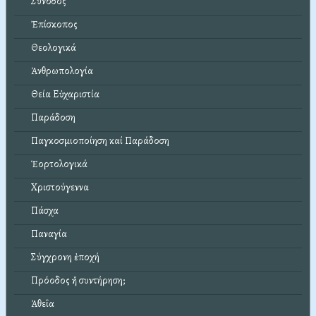
Σύνοδος
Ἐπίσκοπος
Θεολογικά
Ἀνθρωπολογία
Θεία Εὐχαριστία
Παράδοση
Παγκοσμιοποίηση καί Παράδοση
Ἑορτολογικά
Χριστούγεννα
Πάσχα
Παναγία
Σύγχρονη ἐποχή
Πρόοδος ἤ συντήρηση;
Ἀθεΐα