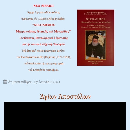
ΝΕΟ ΒΙΒΛΙΟ!
Ἀρχιμ. Εἰρηναίου Μπουσδέκη,
ἡγουμένου τῆς Ἱ. Μονῆς Νέου Στουδίου:
"ΝΙΚΟΔΗΜΟΣ
Μητροπολίτης Ἀττικῆς καί Μεγαρίδος"
Ὁ ἐπίσκοπος, Ὁ θεολόγος καί ὁ ἀγωνιστής
γιά τήν κανονική τάξη στήν Ἐκκλησία
Μιά ἱστορική καί νομοκανονική μελέτη
τοῦ Ἐκκλησιαστικοῦ Προβλήματος (1974-2013),
πού ἀναδεικνύει τή μαρτυρική μορφή
τοῦ Ἐπισκόπου Νικοδήμου.
Δημοσιεύθηκε : 27 Ιουνίου 2021
Ἁγίων Ἀποστόλων