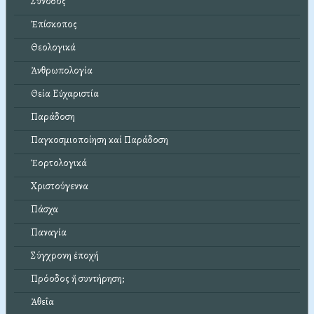
Σύνοδος
Ἐπίσκοπος
Θεολογικά
Ἀνθρωπολογία
Θεία Εὐχαριστία
Παράδοση
Παγκοσμιοποίηση καί Παράδοση
Ἑορτολογικά
Χριστούγεννα
Πάσχα
Παναγία
Σύγχρονη ἐποχή
Πρόοδος ἤ συντήρηση;
Ἀθεΐα