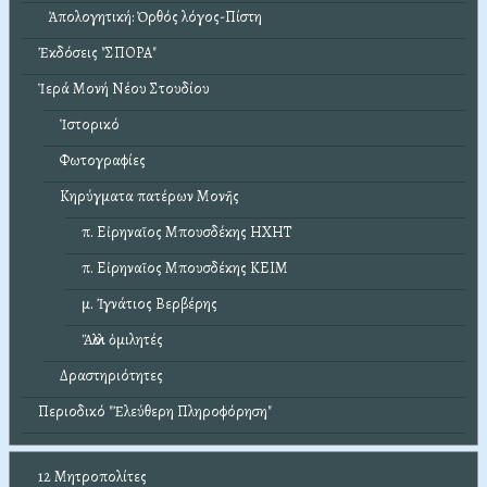
Ἀπολογητική: Ὀρθός λόγος-Πίστη
Ἐκδόσεις "ΣΠΟΡΑ"
Ἱερά Μονή Νέου Στουδίου
Ἱστορικό
Φωτογραφίες
Κηρύγματα πατέρων Μονῆς
π. Εἰρηναῖος Μπουσδέκης ΗΧΗΤ
π. Εἰρηναῖος Μπουσδέκης ΚΕΙΜ
μ. Ἰγνάτιος Βερβέρης
Ἄλλοι ὁμιλητές
Δραστηριότητες
Περιοδικό "Ἐλεύθερη Πληροφόρηση"
12 Μητροπολίτες