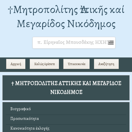
†Mητροπολίτης Ἀττικῆς καί
Μεγαρίδος Νικόδημος
π. Εἰρηναῖος Μπουσδέκης ΗΧΗΤ
Αρχική
Καλῶς ὁρίσατε
Ἐπικοινωνία
Αναζήτηση
† ΜΗΤΡΟΠΟΛΙΤΗΣ ΑΤΤΙΚΗΣ ΚΑΙ ΜΕΓΑΡΙΔΟΣ
ΝΙΚΟΔΗΜΟΣ
Βιογραφικό
Προσωπικότητα
Κανονικότητα ἐκλογῆς