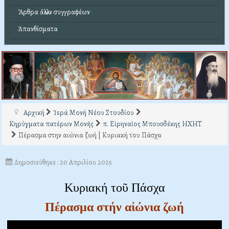
Ἄρθρα ἄλλων συγγραφέων
Ἀπανθίσματα
Αρχική
Ἱερά Μονή Νέου Στουδίου
Κηρύγματα πατέρων Μονῆς
π. Εἰρηναῖος Μπουσδέκης ΗΧΗΤ
Πέρασμα στην αιώνια ζωή | Κυριακή του Πάσχα
Δημοσιεύθηκε : 20 Απριλίου 2025
Κυριακή τοῦ Πάσχα
Πέρασμα στήν αἰώνια ζωή