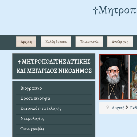
†Mητροπο
Αρχική
Καλῶς ὁρίσατε
Ἐπικοινωνία
Αναζήτηση
† ΜΗΤΡΟΠΟΛΙΤΗΣ ΑΤΤΙΚΗΣ
ΚΑΙ ΜΕΓΑΡΙΔΟΣ ΝΙΚΟΔΗΜΟΣ
Βιογραφικό
Προσωπικότητα
Αρχική
Ἐκδ
Κανονικότητα ἐκλογῆς
Νεκρολογίες
Φωτογραφίες