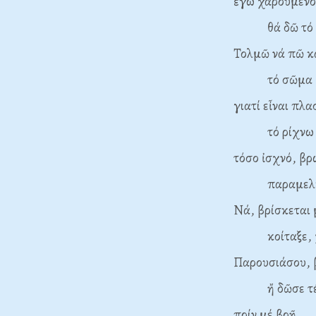
ἐγώ χαρούμενο
θά δῶ τό Δ
Τολμῶ νά πῶ κά
τό σῶμα μου
γιατί εἶναι πλα
τό ρίχνω μ
τόσο ἰσχνό, βρ
παραμελημ
Νά, βρίσκεται
κοίταξε, χ
Παρουσιάσου, 
ἤ δῶσε τέρμ
πρίν μέ βρῇ