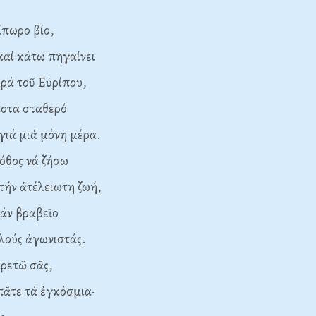
ωρο βίο,
καί κάτω πηγαίνει
 τοῦ Εὐρίπου,
ίποτα σταθερό
 μιά μόνη μέρα.
όθος νά ζήσω
 ἀτέλειωτη ζωή,
άν βραβεῖο
ς ἀγωνιστάς.
ιρετῶ σᾶς,
 τά ἐγκόσμια·