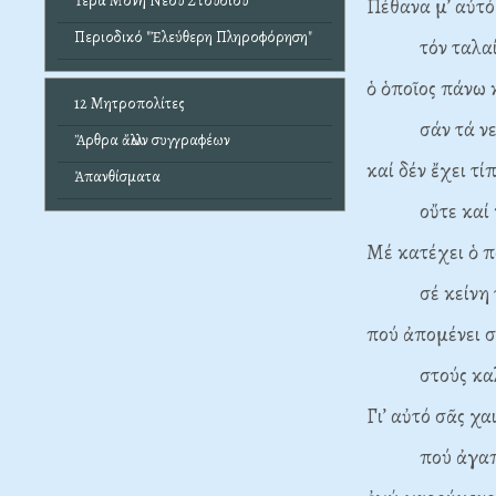
Ἱερά Μονή Νέου Στουδίου
Πέθανα μ’ αὐτό
Περιοδικό "Ἐλεύθερη Πληροφόρηση"
τόν ταλαίπ
ὁ ὁποῖος πάνω 
12 Μητροπολίτες
σάν τά νερά
Ἄρθρα ἄλλων συγγραφέων
καί δέν ἔχει τ
Ἀπανθίσματα
οὔτε καί γιά
Μέ κατέχει ὁ π
σέ κείνη τήν
πού ἀπομένει σ
στούς καλού
Γι’ αὐτό σᾶς χα
πού ἀγαπᾶτε