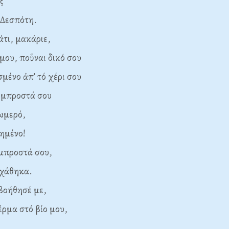
ς
εσπότη.
τι, μακάριε,
, ποὖναι δικό σου
σμένο ἀπ’ τό χέρι σου
προστά σου
ωμερό,
ένο!
 μπροστά σου,
άθηκα.
βοήθησέ με,
α στό βίο μου,