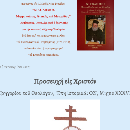
ἡγουμένου τῆς Ἱ. Μονῆς Νέου Στουδίου:
"ΝΙΚΟΔΗΜΟΣ
Μητροπολίτης Ἀττικῆς καί Μεγαρίδος"
Ὁ ἐπίσκοπος, Ὁ θεολόγος καί ὁ ἀγωνιστής
γιά τήν κανονική τάξη στήν Ἐκκλησία
Μιά ἱστορική καί νομοκανονική μελέτη
τοῦ Ἐκκλησιαστικοῦ Προβλήματος (1974-2013),
πού ἀναδεικνύει τή μαρτυρική μορφή
τοῦ Ἐπισκόπου Νικοδήμου.
0 Ιανουαρίου 2021
Προσευχή εἰς Χριστόν
Γρηγορίου τοῦ Θεολόγου, Ἔπη ἱστορικά: ΟΖ’, Migne XXXVI