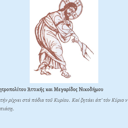
τροπολίτου Ἀττικῆς και Μεγαρίδος Νικοδήμου
τήν ρίχνει στά πόδια τοῦ Κυρίου. Καί ζητάει ἀπ’ τόν Κύριο 
 πιάσῃ.