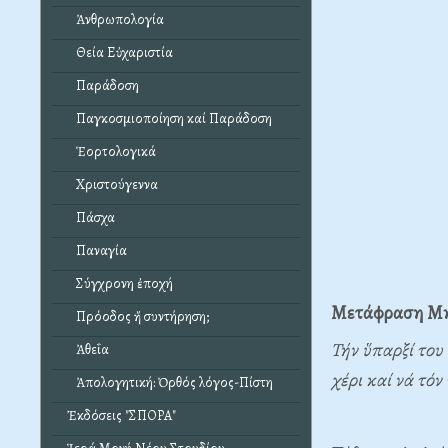
Ἀνθρωπολογία
Θεία Εὐχαριστία
Παράδοση
Παγκοσμιοποίηση καί Παράδοση
Ἑορτολογικά
Χριστούγεννα
Πάσχα
Παναγία
Σύγχρονη ἐποχή
Μετάφραση
Μη
Πρόοδος ἤ συντήρηση;
Τήν ὕπαρξί του 
Ἀθεΐα
χέρι καί νά τόν
Ἀπολογητική: Ὀρθός λόγος-Πίστη
Ἐκδόσεις "ΣΠΟΡΑ"