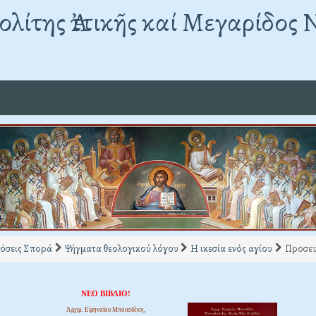
λίτης Ἀττικῆς καί Μεγαρίδος 
όσεις Σπορά
Ψήγματα θεολογικού λόγου
Η ικεσία ενός αγίου
Προσευ
ΝΕΟ ΒΙΒΛΙΟ!
Ἀρχιμ. Εἰρηναίου Μπουσδέκη,