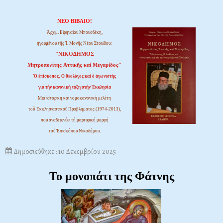
ΝΕΟ ΒΙΒΛΙΟ!
Ἀρχιμ. Εἰρηναίου Μπουσδέκη,
ἡγουμένου τῆς Ἱ. Μονῆς Νέου Στουδίου:
"ΝΙΚΟΔΗΜΟΣ
Μητροπολίτης Ἀττικῆς καί Μεγαρίδος"
Ὁ ἐπίσκοπος, Ὁ θεολόγος καί ὁ ἀγωνιστής
γιά τήν κανονική τάξη στήν Ἐκκλησία
Μιά ἱστορική καί νομοκανονική μελέτη
τοῦ Ἐκκλησιαστικοῦ Προβλήματος (1974-2013),
πού ἀναδεικνύει τή μαρτυρική μορφή
τοῦ Ἐπισκόπου Νικοδήμου.
Δημοσιεύθηκε : 10 Δεκεμβρίου 2025
Το μονοπάτι της Φάτνης