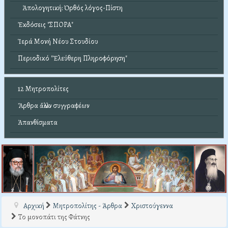
Ἀπολογητική: Ὀρθός λόγος-Πίστη
Ἐκδόσεις "ΣΠΟΡΑ"
Ἱερά Μονή Νέου Στουδίου
Περιοδικό "Ἐλεύθερη Πληροφόρηση"
12 Μητροπολίτες
Ἄρθρα ἄλλων συγγραφέων
Ἀπανθίσματα
Αρχική
Μητροπολίτης - Άρθρα
Χριστούγεννα
Το μονοπάτι της Φάτνης