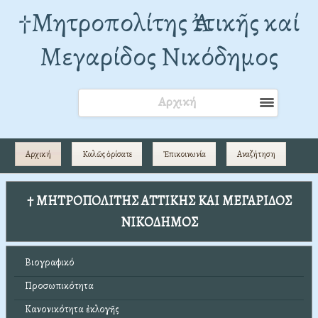
†Mητροπολίτης Ἀττικῆς καί
Μεγαρίδος Νικόδημος
Αρχική
Αρχική
Καλῶς ὁρίσατε
Ἐπικοινωνία
Αναζήτηση
† ΜΗΤΡΟΠΟΛΙΤΗΣ ΑΤΤΙΚΗΣ ΚΑΙ ΜΕΓΑΡΙΔΟΣ
ΝΙΚΟΔΗΜΟΣ
Βιογραφικό
Προσωπικότητα
Κανονικότητα ἐκλογῆς