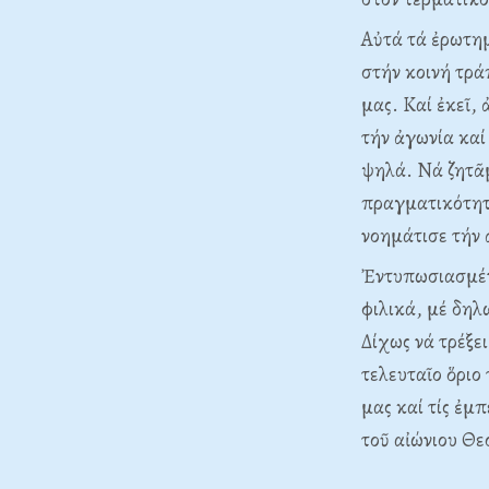
Αὐτά τά ἐρωτημ
στήν κοινή τρά
μας. Καί ἐκεῖ,
τήν ἀγωνία κα
ψηλά. Νά ζητᾶμ
πραγματικότητ
νοημάτισε τήν 
Ἐντυπωσιασμέν
φιλικά, μέ δηλ
Δίχως νά τρέξε
τελευταῖο ὅριο
μας καί τίς ἐμ
τοῦ αἰώνιου Θε