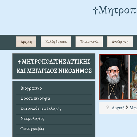
†Mητροπο
Αρχική
Καλῶς ὁρίσατε
Ἐπικοινωνία
Αναζήτηση
† ΜΗΤΡΟΠΟΛΙΤΗΣ ΑΤΤΙΚΗΣ
ΚΑΙ ΜΕΓΑΡΙΔΟΣ ΝΙΚΟΔΗΜΟΣ
Βιογραφικό
Προσωπικότητα
Αρχική
Μητ
Κανονικότητα ἐκλογῆς
Νεκρολογίες
Φωτογραφίες