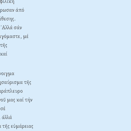
φιλική
θέρωσαν ἀπό
άθεσης.
᾿Αλλά σάν
οιγόμαστε, μέ
 τῆς
 καί
ἄνοιγμα
ησαύρισμα τῆς
παράπλευρο
οῦ μας καί τήν
 σέ
, ἀλλά
 τῆς εὐμάρειας