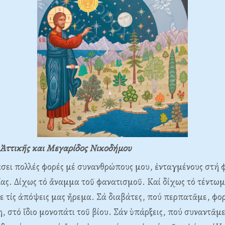
Ἀττικῆς και Μεγαρίδος Νικοδήμου
σει πολλές φορές μέ συνανθρώπους μου, ἐνταγμένους στή 
ας. Δίχως τό ἄναμμα τοῦ φανατισμοῦ. Καί δίχως τό τέντωμ
ε τίς ἀπόψεις μας ἤρεμα. Σά διαβάτες, πού περπατᾶμε, φο
, στό ἴδιο μονοπάτι τοῦ βίου. Σάν ὑπάρξεις, πού συναντᾶμ