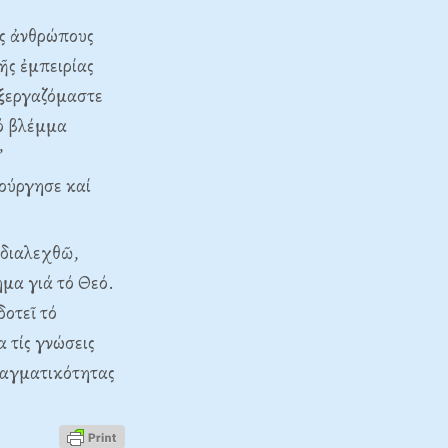
ύς ἀνθρώπους
ῆς ἐμπειρίας
εξεργαζόμαστε
ό βλέμμα
”
ούργησε καί
 διαλεχθῶ,
ημα γιά τό Θεό.
οτεῖ τό
α τίς γνώσεις
πραγματικότητας