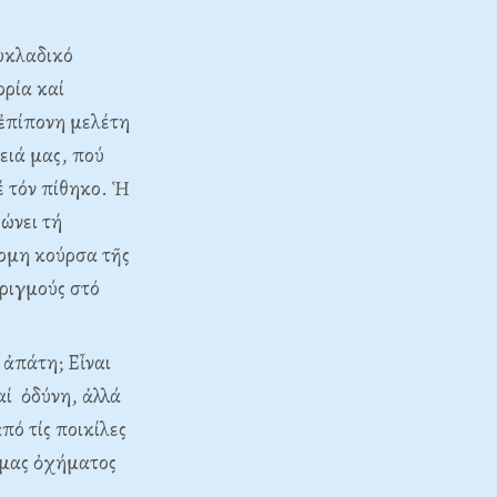
λυκλαδικό
ορία καί
 ἐπίπονη μελέτη
ειά μας, πού
έ τόν πίθηκο. Ἡ
ρώνει τή
τομη κούρσα τῆς
τριγμούς στό
 ἀπάτη; Εἶναι
αί ὀδύνη, ἀλλά
πό τίς ποικίλες
 μας ὀχήματος