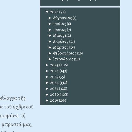
▼
2026
(92)
►
Αύγουστος
(1)
►
Ιούλιος
(6)
►
Ιούνιος
(7)
►
Μαϊος
(12)
►
Απρίλιος
(17)
►
Μάρτιος
(15)
►
Φεβρουάριος
(16)
►
Ιανουάριος
(18)
►
2025
(206)
►
2024
(143)
►
2023
(55)
►
2022
(132)
►
2021
(328)
►
2020
(308)
φάλαγγα τῆς
►
2019
(299)
α τοῦ ἐχθρικοῦ
ρτωμένοι τή
ε μπροστά μας,