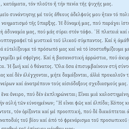
, κατάματα, τόν πλοῦτο ἤ τήν πενία τῆς ψυχῆς μας.
μεῖο συνάντησης μέ τούς ἄθεους ἀδελφούς μου ἦταν τό πο
 νοηματισμό τῆς ὕπαρξης. Ἡ δύναμή μας, πού παράγει ἱστ
 ἡ ἀδυναμία μας, πού μᾶς σύρει στόν τάφο. ῾Η πλατειά καί
υπτογραφεῖ τά μυστικά τοῦ ὑλικοῦ σύμπαντος. Καί ἡ ἀμάθ
ά εὐτελίζουμε τό πρόσωπό μας καί νά τό ἰσοσταθμίζουμε μ
 γεμίζει μέ σφρῖγος. Καί ἡ βασανιστική ἀρρώστια, πού ἀκυ
α. Ἡ ζωή καί ὁ θάνατος. Ὅλα ὅσα ἐπισυμβαίνουν στή σύν
μας καί δέν ἐλέγχονται, μήτε δαμάζονται, ἀλλά προκαλοῦν 
νείρων καί ἀνατρέπουν τούς αἰσιόδοξους σχεδιασμούς μας.
ς ἕνα ὄνειρο, πού δέν ἐκπληρώνεται; Εἶναι μιά καλοστημένη
ήν αὐλή τῶν εὐνοημένων; ῎Η εἶναι φῶς καί ἐλπίδα; Κόπος κ
ντοτε, τόν ὁρίζοντα καί μέ προοπτική, πού δέ διακόπτεται ἀ
ναποδιές τοῦ βίου καί ἀπό τό φρενάρισμα τοῦ προσωπικοῦ
 σταθμό τοῦ ἐπίγειου μόχθου μας;