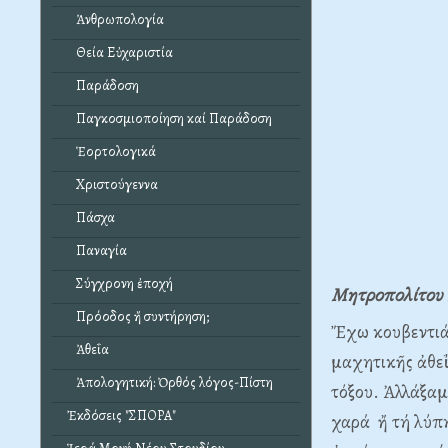
Ἀνθρωπολογία
Θεία Εὐχαριστία
Παράδοση
Παγκοσμιοποίηση καί Παράδοση
Ἑορτολογικά
Χριστούγεννα
Πάσχα
Παναγία
Σύγχρονη ἐποχή
Μητροπολίτου 
Πρόοδος ἤ συντήρηση;
Ἔχω κουβεντιά
Ἀθεΐα
μαχητικῆς ἀθεΐ
Ἀπολογητική: Ὀρθός λόγος-Πίστη
τόξου. Ἀλλάξαμ
Ἐκδόσεις "ΣΠΟΡΑ"
χαρά ἤ τή λύπη