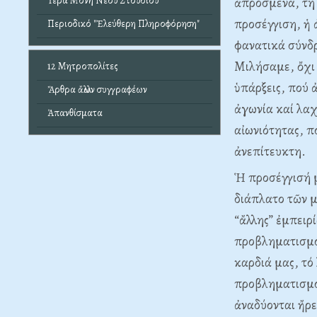
ἀπρόσμενα, τή 
Ἱερά Μονή Νέου Στουδίου
προσέγγιση, ἡ 
Περιοδικό "Ἐλεύθερη Πληροφόρηση"
φανατικά σύνδρ
Μιλήσαμε, ὄχι
12 Μητροπολίτες
ὑπάρξεις, πού 
Ἄρθρα ἄλλων συγγραφέων
ἀγωνία καί λαχ
Ἀπανθίσματα
αἰωνιότητας, π
ἀνεπίτευκτη.
Ἡ προσέγγισή μ
διάπλατο τῶν μ
“ἄλλης” ἐμπειρ
προβληματισμό.
καρδιά μας, τό
προβληματισμού
ἀναδύονται ἤρε