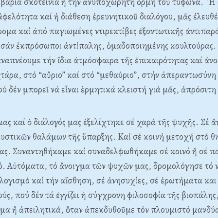
βαριά σκοτεινιά ἤ τήν ἀνυποχώρητη ὁρμή τοῦ τυφώνα. ῾Η 
ἀφελότητα καί ἡ διάθεση ἐρευνητικοῦ διαλόγου, μᾶς ἐλευ
ομα καί ἀπό παγιωμένες ντιρεκτίβες ἐξοντωτικῆς ἀντιπαρ
 σάν ἐκπρόσωποι ἀντίπαλης, ὁμαδοποιημένης κουλτούρας. 
ἀναπνέουμε τήν ἴδια ἀτμόσφαιρα τῆς ἐπικαιρότητας καί ἀν
τάρα, στό “αὔριο” καί στό “μεθαύριο”, στήν ἀπεραντωσύνη
ού δέν μπορεῖ νά εἶναι ἑρμητικά κλειστή γιά μᾶς, ἀπρόσιτη
ας καί ὁ διάλογός μας ἐξελίχτηκε σέ χαρά τῆς ψυχῆς. Σέ 
υστικῶν θαλάμων τῆς ὕπαρξης. Καί σέ κοινή μετοχή στό θ
ίας. Συναντηθήκαμε καί συναδελφωθήκαμε σέ κοινό ἤ σέ 
 Αὐτόματα, τό ἄνοιγμα τῶν ψυχῶν μας, δρομολόγησε τό ν
 λογισμό καί τήν αἴσθηση, σέ ἀνησυχίες, σέ ἐρωτήματα και
ς, πού δέν τά ἐγγίζει ἡ σύγχρονη φιλοσοφία τῆς βιοπάλης
μα ἤ ἀπειλητικά, ὅταν ἀπεκδυθοῦμε τόν πλουμιστό μανδύα