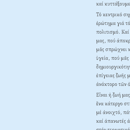
καί κυττάξουμε
Τό κεντρικό ση
ἐρώτημα γιά τό
πολιτισμό. Καί
μας, πού ἀποκρ
μᾶς σπρώχνει ν
ὑγεία, πού μᾶς
δημιουργικότητ
ἐπίγειας ζωῆς 
ἀνάκτορο τῶν ὀ
Εἶναι ἡ ζωή μα
ἕνα κάτεργο στ
μέ ἀνοιχτό, πά
καί ἀπανωτές ἀ
στόν τερματικό