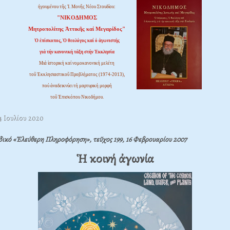
ἡγουμένου τῆς Ἱ. Μονῆς Νέου Στουδίου:
"ΝΙΚΟΔΗΜΟΣ
Μητροπολίτης Ἀττικῆς καί Μεγαρίδος"
Ὁ ἐπίσκοπος, Ὁ θεολόγος καί ὁ ἀγωνιστής
γιά τήν κανονική τάξη στήν Ἐκκλησία
Μιά ἱστορική καί νομοκανονική μελέτη
τοῦ Ἐκκλησιαστικοῦ Προβλήματος (1974-2013),
πού ἀναδεικνύει τή μαρτυρική μορφή
τοῦ Ἐπισκόπου Νικοδήμου.
4 Ιουλίου 2020
δικό «Ἐλεύθερη Πληροφόρηση», τεῦχος 199, 16 Φεβρουαρίου 2007
Ἡ κοινή ἀγωνία