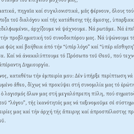
ατικά, πηγαῖα καί συγκλονιστικά, μᾶς φέρνουν, ὅλους το
πεζα τοῦ διαλόγου καί τῆς κατάθεσης τῆς ἄμεσης, ὑπαρξιακ
 ἀδελφωμένοι, ἀρχίζουμε νά ψάχνουμε. Νά ρωτᾶμε. Νά ἐπ
ί τήν προβληματική τοῦ συνοδοιπόρου μας. Νά ὑψώνουμε τ
ε φῶς καί βοήθεια ἀπό τήν “ὑπέρ λόγο” καί “ὑπέρ αἴσθηση
α. Καί νά ἀνακαλύπτουμε τό Πρόσωπο τοῦ Θεοῦ, πού τεχν
ἀπέραντη Δημιουργία.
ος, καταθέτω τήν ἐμπειρία μου: Δέν ὑπῆρξε περίπτωση νά
ωμένο ἄθεο, δίχως νά προκύψει στή συνομιλία μας τό ἐρώτ
ι ὁ λογισμός ὅλων μας στή μεγαλόπρεπη πύλη, πού σηματοδ
 τοῦ “λόγου”, τῆς ἱκανότητάς μας νά ταξινομοῦμε σέ σύστημ
πειρίες μας καί τήν ἀρχή τῆς ἄπειρης καί ἀπροσπέλαστης 
οῦ.