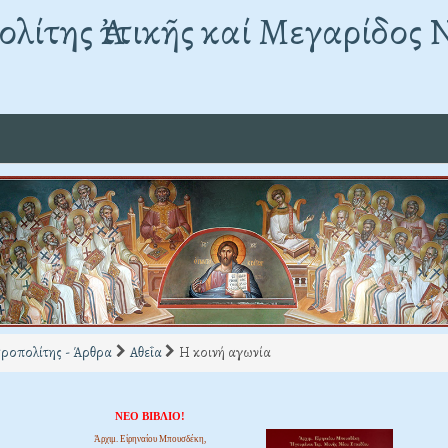
λίτης Ἀττικῆς καί Μεγαρίδος 
ροπολίτης - Άρθρα
Αθεΐα
Η κοινή αγωνία
ΝΕΟ ΒΙΒΛΙΟ!
Ἀρχιμ. Εἰρηναίου Μπουσδέκη,