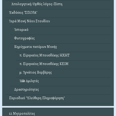
Ἀπολογητική: Ὀρθός λόγος-Πίστη
Ἐκδόσεις "ΣΠΟΡΑ"
Ἱερά Μονή Νέου Στουδίου
Ἱστορικό
Φωτογραφίες
Κηρύγματα πατέρων Μονῆς
π. Εἰρηναῖος Μπουσδέκης ΗΧΗΤ
π. Εἰρηναῖος Μπουσδέκης ΚΕΙΜ
μ. Ἰγνάτιος Βερβέρης
Ἄλλοι ὁμιλητές
Δραστηριότητες
Περιοδικό "Ἐλεύθερη Πληροφόρηση"
12 Μητροπολίτες