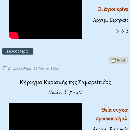
Οι άγιοι κρίνο
Αρχιμ. Ειρηναί
(7-6-2
Περισσότερα...
Δημοσιεύθηκε : 10 Μαϊος 2026
Κήρυγμα Κυριακής της Σαμαρείτιδος
(Ιωάν. δ΄ 5 - 42)
Θεία συγκατ
προσωπική κλή
Αρχιμ. Ειρηναί