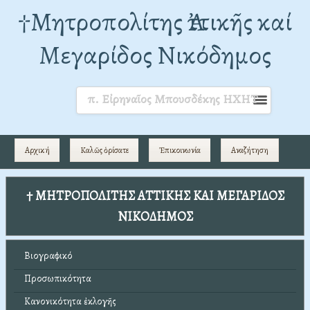
†Mητροπολίτης Ἀττικῆς καί
Μεγαρίδος Νικόδημος
π. Εἰρηναῖος Μπουσδέκης ΗΧΗΤ
Αρχική
Καλῶς ὁρίσατε
Ἐπικοινωνία
Αναζήτηση
† ΜΗΤΡΟΠΟΛΙΤΗΣ ΑΤΤΙΚΗΣ ΚΑΙ ΜΕΓΑΡΙΔΟΣ
ΝΙΚΟΔΗΜΟΣ
Βιογραφικό
Προσωπικότητα
Κανονικότητα ἐκλογῆς