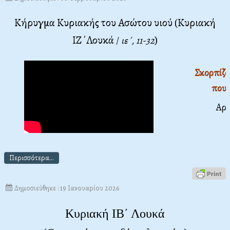
Κήρυγμα Κυριακής του Ασώτου υιού (Κυριακή
ΙΖ΄Λουκά
)
/
ιε΄, 11-32
Σκορπίζο
που 
Αρχ
Περισσότερα...
Δημοσιεύθηκε : 19 Ιανουαρίου 2026
Κυριακή ΙΒ΄ Λουκά