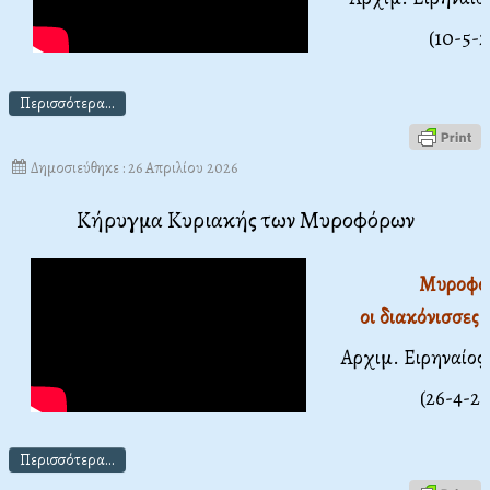
(10-5-
Περισσότερα...
Δημοσιεύθηκε : 26 Απριλίου 2026
Κήρυγμα Κυριακής των Μυροφόρων
Μυροφόρ
οι διακόνισσες
Αρχιμ. Ειρηναίο
(26-4-2
Περισσότερα...