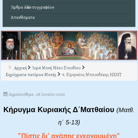
Ἄρθρα ἄλλων συγγραφέων
Ἀπανθίσματα
Αρχική
Ἱερά Μονή Νέου Στουδίου
Κηρύγματα πατέρων Μονῆς
π. Εἰρηναῖος Μπουσδέκης ΗΧΗΤ
Δημοσιεύθηκε : 28 Ιουνίου 2026
Κήρυγμα Κυριακής Δ΄Ματθαίου
(Ματθ.
η΄ 5-13)
"Πίστις δι' αγάπης ενεργουμένη"