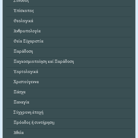
Σύνοδος
Ἐπίσκοπος
Θεολογικά
Ἀνθρωπολογία
Θεία Εὐχαριστία
Παράδοση
Παγκοσμιοποίηση καί Παράδοση
Ἑορτολογικά
Χριστούγεννα
Πάσχα
Παναγία
Σύγχρονη ἐποχή
Πρόοδος ἤ συντήρηση;
Ἀθεΐα