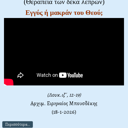
(Θεραπεία των δέκα λεπρών)
Εγγύς ή μακράν του Θεού;
(Λουκ.ιζ΄, 12-19)
Αρχιμ. Ειρηναίος Μπουσδέκης
(18-1-2026)
Περισσότερα...