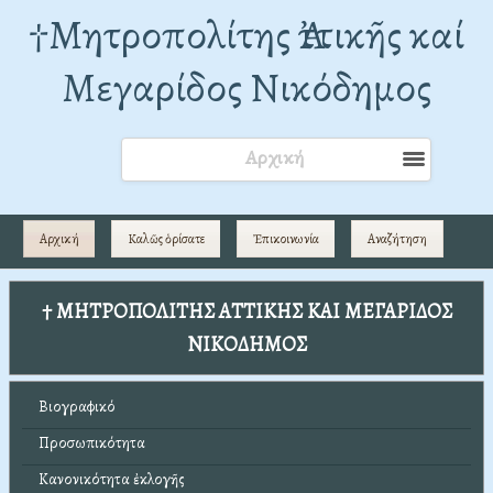
†Mητροπολίτης Ἀττικῆς καί
Μεγαρίδος Νικόδημος
Αρχική
Αρχική
Καλῶς ὁρίσατε
Ἐπικοινωνία
Αναζήτηση
† ΜΗΤΡΟΠΟΛΙΤΗΣ ΑΤΤΙΚΗΣ ΚΑΙ ΜΕΓΑΡΙΔΟΣ
ΝΙΚΟΔΗΜΟΣ
Βιογραφικό
Προσωπικότητα
Κανονικότητα ἐκλογῆς