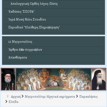
Ἀπολογητική: Ὀρθός λόγος-Πίστη
Ἐκδόσεις "ΣΠΟΡΑ"
Ἱερά Μονή Νέου Στουδίου
Περιοδικό "Ἐλεύθερη Πληροφόρηση"
12 Μητροπολίτες
Ἄρθρα ἄλλων συγγραφέων
Ἀπανθίσματα
Αρχική
Μητροπολίτης-Ηχητικά κηρύγματα
Παρακλήσεις
Ελπίδα