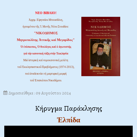
ΝΕΟ ΒΙΒΛΙΟ!
Ἀρχιμ. Εἰρηναίου Μπουσδέκη,
ἡγουμένου τῆς Ἱ. Μονῆς Νέου Στουδίου:
"ΝΙΚΟΔΗΜΟΣ
Μητροπολίτης Ἀττικῆς καί Μεγαρίδος"
Ὁ ἐπίσκοπος, Ὁ θεολόγος καί ὁ ἀγωνιστής
γιά τήν κανονική τάξη στήν Ἐκκλησία
Μιά ἱστορική καί νομοκανονική μελέτη
τοῦ Ἐκκλησιαστικοῦ Προβλήματος (1974-2013),
πού ἀναδεικνύει τή μαρτυρική μορφή
τοῦ Ἐπισκόπου Νικοδήμου.
Δημοσιεύθηκε : 09 Αυγούστου 2024
Κήρυγμα Παράκλησης
Ἐλπίδα