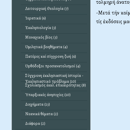
τολμηρή ἀνατο
Λειτουργική Θεολογία (7)
-Μετά τήν κοί
Ἱερατικά (6)
τίς ἐκδόσεις μα
Ἐκκλησιολογία (3)
Μοναχικός βίος (3)
Ὁμιλητικά βοηθήματα (4)
Πατέρες καί σύγχρονη ζωή (6)
Ὀρθόδοξοι προσανατολισμοί (4)
Σύγχρονη ἐκκλησιαστική ἱστορία -
Ἐκκλησιαστικό πρόβλημα (10)
Σχολιασμός ἐκκλ. ἐπικαιρότητας (8)
Ὑπαρξιακές άνησυχίες (10)
Διηγήματα (13)
Νεανικά θέματα (2)
Διάφορα (2)