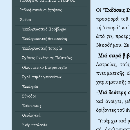
Ραδιόφωνο "ΑΤΤΙΚΟΣ ΟΥΡΑΝΟΣ"
Οἱ
"Ἐκδόσεις Σ
Ραδιοφωνικές συζητήσεις
προσφορά τοῦ
Ἄρθρα
τή "σπορά" καί
Ἐκκλησιαστικό Πρόβλημα
ἀπό 70, προέρ
Ἐκκλησιαστική δικαιοσύνη
Νικοδήμου. Σέ 
Ἐκκλησιαστική Ἱστορία
-
Μιά σειρά βι
Σχέσεις Ἐκκλησίας-Πολιτείας
Λατρείας, τού
Οἰκουμενικό Πατριαρχεῖο
πνευματικῆς ὁ
Σχολιασμός γενονότων
χαρισματικῆς 
Ἐκκλησία
-
Μιά δεύτερη 
Σύνοδος
καί ἀνοίγει, 
Ἐπίσκοπος
ὁρίζοντες τοῦ 
Θεολογικά
-Ὑπάρχει καί 
Ἀνθρωπολογία
σέ ἐκκλησιασ