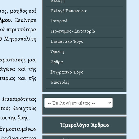
Ἐκλογή
πος, μόχθος καί
Ἐκλογή Ἐπισκόπων
ήμου
. Ξεκίνησε
Ἱστορικά
ικά περισσότερα
Ἱερώνυμος - Δικτατορία
οῦ Μητροπολίτη
Ποιμαντικό Ἔργο
Ὁμιλίες
χαριστιακῆς μας
Ἄρθρα
 ἀγώνα καί τῆς
Συγγραφικό Ἔργο
ειρίας καί τῆς
Ἐπιστολές
 ἐπικαιρότητας
τούς ἀνοιχτούς
τος τῆς ζωῆς.
Ἡμερολόγιο Ἄρθρων
(δημοσιευμένων
ἐκκλησιαστικά