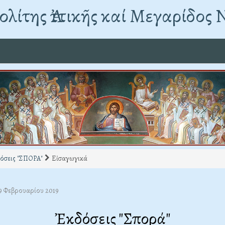
λίτης Ἀττικῆς καί Μεγαρίδος 
όσεις "ΣΠΟΡΑ"
Εἰσαγωγικά
09 Φεβρουαρίου 2019
Ἐκδόσεις "Σπορά"