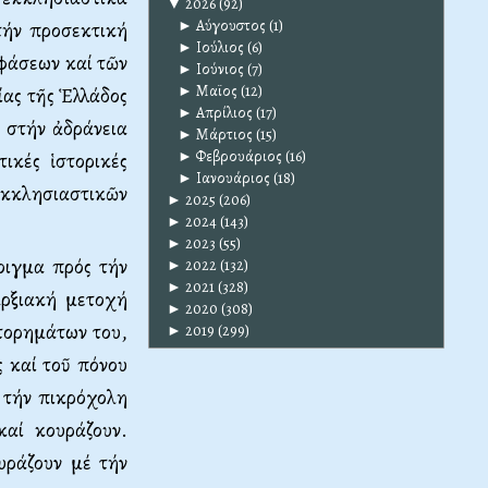
▼
2026
(92)
►
Αύγουστος
(1)
τήν προσεκτική
►
Ιούλιος
(6)
φάσεων καί τῶν
►
Ιούνιος
(7)
►
Μαϊος
(12)
ίας τῆς Ἑλλάδος
►
Απρίλιος
(17)
 στήν ἀδράνεια
►
Μάρτιος
(15)
►
Φεβρουάριος
(16)
ικές ἱστορικές
►
Ιανουάριος
(18)
ἐκκλησιαστικῶν
►
2025
(206)
►
2024
(143)
►
2023
(55)
οιγμα πρός τήν
►
2022
(132)
►
2021
(328)
αρξιακή μετοχή
►
2020
(308)
τορημάτων του,
►
2019
(299)
 καί τοῦ πόνου
 τήν πικρόχολη
καί κουράζουν.
υράζουν μέ τήν