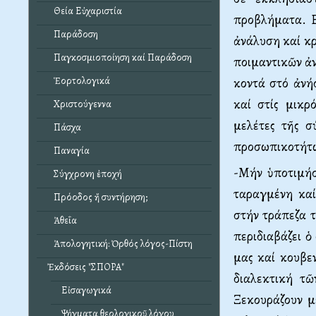
Θεία Εὐχαριστία
προβλήματα. Ε
Παράδοση
ἀνάλυση καί κ
Παγκοσμιοποίηση καί Παράδοση
ποιμαντικῶν ἀν
κοντά στό ἀνή
Ἑορτολογικά
καί στίς μικρ
Χριστούγεννα
μελέτες τῆς σ
Πάσχα
προσωπικοτήτ
Παναγία
-Μήν ὑποτιμή
Σύγχρονη ἐποχή
ταραγμένη καί
Πρόοδος ἤ συντήρηση;
στήν τράπεζα 
Ἀθεΐα
περιδιαβάζει 
Ἀπολογητική: Ὀρθός λόγος-Πίστη
μας καί κουβε
Ἐκδόσεις "ΣΠΟΡΑ"
διαλεκτική τῶ
Εἰσαγωγικά
Ξεκουράζουν μ
Ψήγματα θεολογικοῦ λόγου