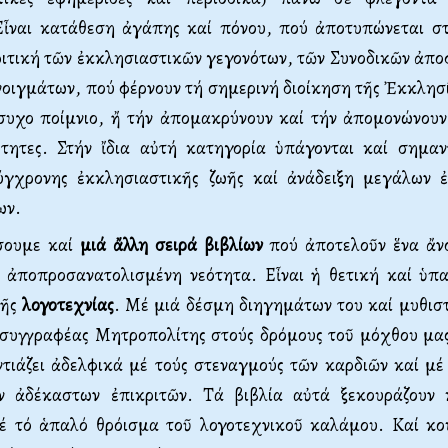
ἶναι κατάθεση ἀγάπης καί πόνου, πού ἀποτυπώνεται σ
ριτική τῶν ἐκκλησιαστικῶν γεγονότων, τῶν Συνοδικῶν ἀπο
οιγμάτων, πού φέρνουν τή σημερινή διοίκηση τῆς Ἐκκλησ
συχο ποίμνιο, ἤ τήν ἀπομακρύνουν καί τήν ἀπομονώνουν
ότητες. Στήν ἴδια αὐτή κατηγορία ὑπάγονται καί σημαντ
ύγχρονης ἐκκλησιαστικῆς ζωῆς καί ἀνάδειξη μεγάλων 
ων.
σουμε καί
μιά ἄλλη σειρά βιβλίων
πού ἀποτελοῦν ἕνα ἄν
 ἀποπροσανατολισμένη νεότητα. Εἶναι ἡ θετική καί ὑπ
τῆς
λογοτεχνίας
. Μέ μιά δέσμη διηγημάτων του καί μυθισ
ὁ συγγραφέας Μητροπολίτης στούς δρόμους τοῦ μόχθου μας
ντιάζει ἀδελφικά μέ τούς στεναγμούς τῶν καρδιῶν καί μέ
ν ἀδέκαστων ἐπικριτῶν. Τά βιβλία αὐτά ξεκουράζουν 
έ τό ἁπαλό θρόισμα τοῦ λογοτεχνικοῦ καλάμου. Καί κο