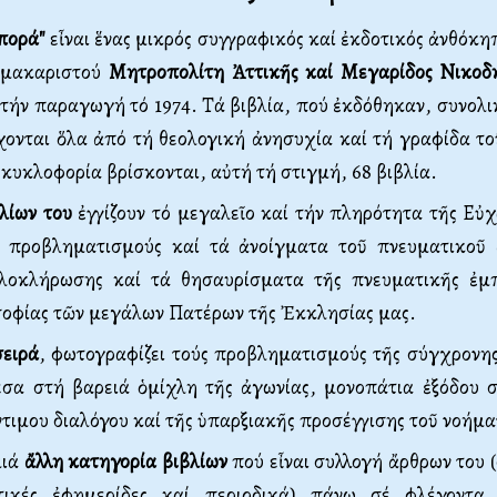
πορά"
εἶναι ἕνας μικρός συγγραφικός καί ἐκδοτικός ἀνθόκη
 μακαριστού
Μητροπολίτη Ἀττικῆς καί Μεγαρίδος Νικοδ
 τήν παραγωγή τό 1974. Τά βιβλία, πού ἐκδόθηκαν, συνολ
χονται ὅλα ἀπό τή θεολογική ἀνησυχία καί τή γραφίδα τ
κυκλοφορία βρίσκονται, αὐτή τή στιγμή, 68 βιβλία.
βλίων του
ἐγγίζουν τό μεγαλεῖο καί τήν πληρότητα τῆς Εὐ
ς προβληματισμούς καί τά ἀνοίγματα τοῦ πνευματικοῦ
λοκλήρωσης καί τά θησαυρίσματα τῆς πνευματικῆς ἐμπ
σοφίας τῶν μεγάλων Πατέρων τῆς Ἐκκλησίας μας.
σειρά
, φωτογραφίζει τούς προβληματισμούς τῆς σύγχρονης
μέσα στή βαρειά ὁμίχλη τῆς ἀγωνίας, μονοπάτια ἐξόδου σ
ἔντιμου διαλόγου καί τῆς ὑπαρξιακῆς προσέγγισης τοῦ νοήμα
μιά
ἄλλη κατηγορία βιβλίων
πού εἶναι συλλογή ἄρθρων του 
τικές ἐφημερίδες καί περιοδικά) πάνω σέ φλέγοντα 