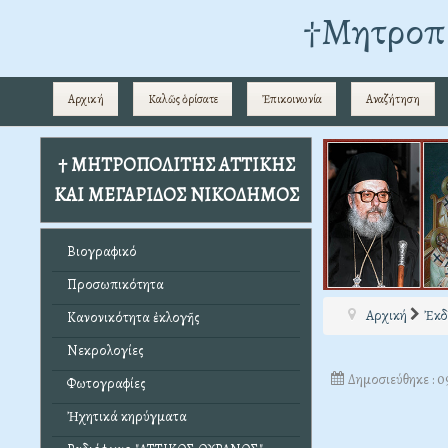
†Mητροπο
Αρχική
Καλῶς ὁρίσατε
Ἐπικοινωνία
Αναζήτηση
† ΜΗΤΡΟΠΟΛΙΤΗΣ ΑΤΤΙΚΗΣ
ΚΑΙ ΜΕΓΑΡΙΔΟΣ ΝΙΚΟΔΗΜΟΣ
Βιογραφικό
Προσωπικότητα
Αρχική
Ἐκδ
Κανονικότητα ἐκλογῆς
Νεκρολογίες
Δημοσιεύθηκε : 
Φωτογραφίες
Ἠχητικά κηρύγματα