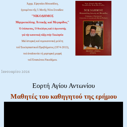
Ἀρχιμ. Εἰρηναίου Μπουσδέκη,
ἡγουμένου τῆς Ἱ. Μονῆς Νέου Στουδίου:
"ΝΙΚΟΔΗΜΟΣ
Μητροπολίτης Ἀττικῆς καί Μεγαρίδος"
Ὁ ἐπίσκοπος, Ὁ θεολόγος καί ὁ ἀγωνιστής
γιά τήν κανονική τάξη στήν Ἐκκλησία
Μιά ἱστορική καί νομοκανονική μελέτη
τοῦ Ἐκκλησιαστικοῦ Προβλήματος (1974-2013),
πού ἀναδεικνύει τή μαρτυρική μορφή
τοῦ Ἐπισκόπου Νικοδήμου.
8 Ιανουαρίου 2026
Εορτή Αγίου Αντωνίου
Μαθητές του καθηγητού της ερήμου