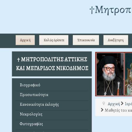
†Mητροπο
Αρχική
Καλῶς ὁρίσατε
Ἐπικοινωνία
Αναζήτηση
† ΜΗΤΡΟΠΟΛΙΤΗΣ ΑΤΤΙΚΗΣ
ΚΑΙ ΜΕΓΑΡΙΔΟΣ ΝΙΚΟΔΗΜΟΣ
Βιογραφικό
Προσωπικότητα
Αρχική
Ιερ
Κανονικότητα ἐκλογῆς
Μαθητές του κα
Νεκρολογίες
Φωτογραφίες