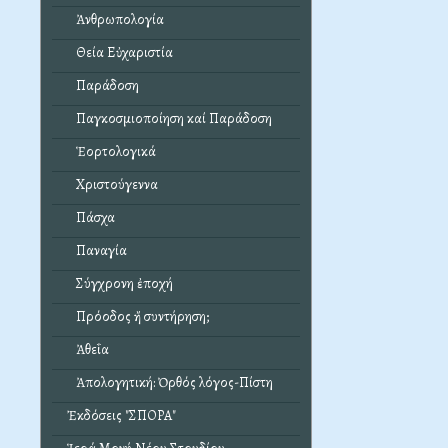
Ἀνθρωπολογία
Θεία Εὐχαριστία
Παράδοση
Παγκοσμιοποίηση καί Παράδοση
Ἑορτολογικά
Χριστούγεννα
Πάσχα
Παναγία
Σύγχρονη ἐποχή
Πρόοδος ἤ συντήρηση;
Ἀθεΐα
Ἀπολογητική: Ὀρθός λόγος-Πίστη
Ἐκδόσεις "ΣΠΟΡΑ"