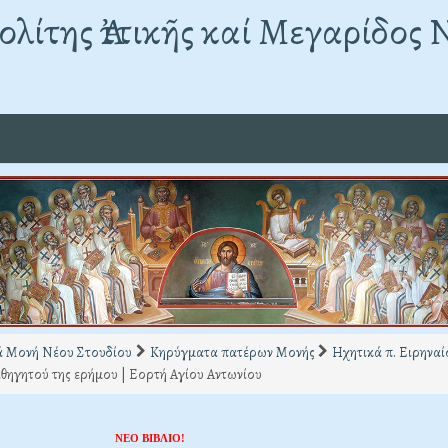
λίτης Ἀττικῆς καί Μεγαρίδος 
ά Μονή Νέου Στουδίου
Κηρύγματα πατέρων Μονής
Ηχητικά π. Ειρηνα
θηγητού της ερήμου | Εορτή Αγίου Αντωνίου
ΝΕΟ ΒΙΒΛΙΟ!