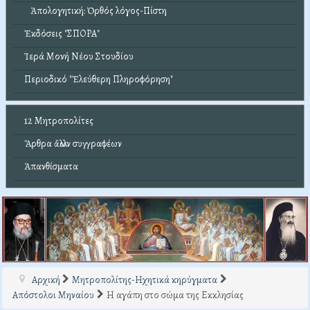
Ἀπολογητική: Ὀρθός λόγος-Πίστη
Ἐκδόσεις "ΣΠΟΡΑ"
Ἱερά Μονή Νέου Στουδίου
Περιοδικό "Ἐλεύθερη Πληροφόρηση"
12 Μητροπολίτες
Ἄρθρα ἄλλων συγγραφέων
Ἀπανθίσματα
Αρχική
Μητροπολίτης-Ηχητικά κηρύγματα
Απόστολοι Μηναίου
Η αγάπη στο σώμα της Εκκλησίας