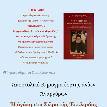
ΝΕΟ ΒΙΒΛΙΟ!
Ἀρχιμ. Εἰρηναίου Μπουσδέκη,
ἡγουμένου τῆς Ἱ. Μονῆς Νέου Στουδίου:
"ΝΙΚΟΔΗΜΟΣ
Μητροπολίτης Ἀττικῆς καί Μεγαρίδος"
Ὁ ἐπίσκοπος, Ὁ θεολόγος καί ὁ ἀγωνιστής
γιά τήν κανονική τάξη στήν Ἐκκλησία
Μιά ἱστορική καί νομοκανονική μελέτη
τοῦ Ἐκκλησιαστικοῦ Προβλήματος (1974-2013),
πού ἀναδεικνύει τή μαρτυρική μορφή
τοῦ Ἐπισκόπου Νικοδήμου.
Δημοσιεύθηκε : 01 Νοεμβρίου 2024
Ἀποστολικό Κήρυγμα ἑορτῆς ἁγίων
Ἀναργύρων
Ἡ ἀγάπη στό Σῶμα τῆς Ἐκκλησίας