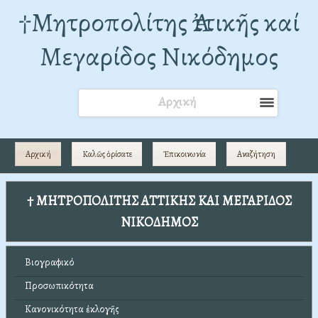
†Mητροπολίτης Ἀττικῆς καί
Μεγαρίδος Νικόδημος
Αρχική
Αρχική
Καλῶς ὁρίσατε
Ἐπικοινωνία
Αναζήτηση
† ΜΗΤΡΟΠΟΛΙΤΗΣ ΑΤΤΙΚΗΣ ΚΑΙ ΜΕΓΑΡΙΔΟΣ
ΝΙΚΟΔΗΜΟΣ
Βιογραφικό
Προσωπικότητα
Κανονικότητα ἐκλογῆς