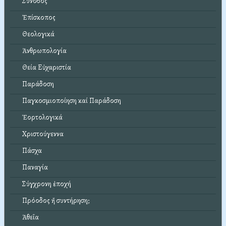
Σύνοδος
Ἐπίσκοπος
Θεολογικά
Ἀνθρωπολογία
Θεία Εὐχαριστία
Παράδοση
Παγκοσμιοποίηση καί Παράδοση
Ἑορτολογικά
Χριστούγεννα
Πάσχα
Παναγία
Σύγχρονη ἐποχή
Πρόοδος ἤ συντήρηση;
Ἀθεΐα