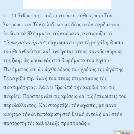
«… Ὁ ἄνθρωπος, πού πιστεύει στό Θεό, πού Τόν
λατρεύει καί Τόν φιλοξενεῖ μέ δέος στήν καρδιά του,
ὑψώνει τά βλέμματα στόν οὐρανό, ἀντικρύζει τό
“ἐσφαγμένο ἀρνίο”
, εὐγνωμονεῖ γιά τή μεγάλη Θυσία
τοῦ Θεανθρώπου καί ἀνοίγεται στούς συνοδοιπόρους
τῆς ζωῆς ὡς κοινωνός στά δωρήματα τοῦ Ἁγίου
Πνεύματος καί ὡς ἀχθοφόρος τοῦ χρέους τῆς ἀγάπης.
Σφραγίζει τήν ἀκοή του στούς πειρασμούς τῆς
σκοπιμότητας. Ἀφίνει ἔξω ἀπό τήν καρδιά του τίς
πικρίες. Προσπερνάει τίς κρίσεις καί τίς ἐπικρίσεις τοῦ
περιβάλλοντος. Καί σκορπίζει τήν ἀγάπη, μέ μόνο
κίνητρο τήν ἀνταπόκριση στή θεϊκή ἐντολή καί στήν
προτροπή τῆς καθολικῆς προσφορᾶς.»