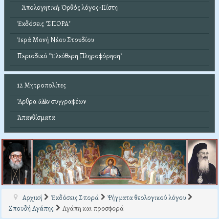
Ἀπολογητική: Ὀρθός λόγος-Πίστη
Ἐκδόσεις "ΣΠΟΡΑ"
Ἱερά Μονή Νέου Στουδίου
Περιοδικό "Ἐλεύθερη Πληροφόρηση"
12 Μητροπολίτες
Ἄρθρα ἄλλων συγγραφέων
Ἀπανθίσματα
Αρχική
Ἐκδόσεις Σπορά
Ψήγματα θεολογικού λόγου
Σπουδή Αγάπης
Αγάπη και προσφορά