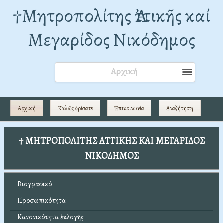
†Mητροπολίτης Ἀττικῆς καί
Μεγαρίδος Νικόδημος
Αρχική
Αρχική
Καλῶς ὁρίσατε
Ἐπικοινωνία
Αναζήτηση
† ΜΗΤΡΟΠΟΛΙΤΗΣ ΑΤΤΙΚΗΣ ΚΑΙ ΜΕΓΑΡΙΔΟΣ
ΝΙΚΟΔΗΜΟΣ
Βιογραφικό
Προσωπικότητα
Κανονικότητα ἐκλογῆς