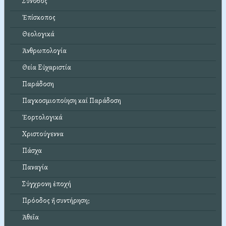
Σύνοδος
Ἐπίσκοπος
Θεολογικά
Ἀνθρωπολογία
Θεία Εὐχαριστία
Παράδοση
Παγκοσμιοποίηση καί Παράδοση
Ἑορτολογικά
Χριστούγεννα
Πάσχα
Παναγία
Σύγχρονη ἐποχή
Πρόοδος ἤ συντήρηση;
Ἀθεΐα