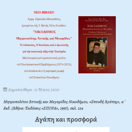
ΝΕΟ ΒΙΒΛΙΟ!
Ἀρχιμ. Εἰρηναίου Μπουσδέκη,
ἡγουμένου τῆς Ἱ. Μονῆς Νέου Στουδίου:
"ΝΙΚΟΔΗΜΟΣ
Μητροπολίτης Ἀττικῆς καί Μεγαρίδος"
Ὁ ἐπίσκοπος, Ὁ θεολόγος καί ὁ ἀγωνιστής
γιά τήν κανονική τάξη στήν Ἐκκλησία
Μιά ἱστορική καί νομοκανονική μελέτη
τοῦ Ἐκκλησιαστικοῦ Προβλήματος (1974-2013),
πού ἀναδεικνύει τή μαρτυρική μορφή
τοῦ Ἐπισκόπου Νικοδήμου.
Δημοσιεύθηκε : 17 Μαϊος 2020
Μητροπολίτου Ἀττικῆς και Μεγαρίδος Νικοδήμου, «Σπουδή Ἀγάπης», α΄
ἔκδ. (Ἀθήνα: Ἐκδόσεις «ΣΠΟΡΑ», 1997), σελ. 124
Αγάπη και προσφορά