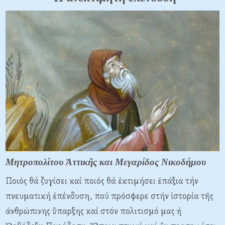
Μητροπολίτου Ἀττικῆς και Μεγαρίδος Νικοδήμου
Ποιός θά ζυγίσει καί ποιός θά ἐκτιμήσει ἐπάξια τήν
πνευματική ἐπένδυση, πού πρόσφερε στήν ἱστορία τῆς
ἀνθρώπινης ὕπαρξης καί στόν πολιτισμό μας ἡ