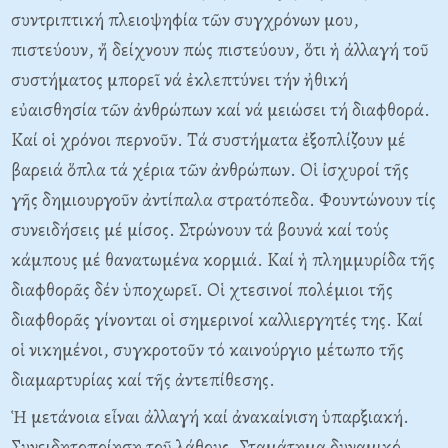
συντριπτική πλειοψηφία τῶν συγχρόνων μου,
πιστεύουν, ἤ δείχνουν πώς πιστεύουν, ὅτι ἡ ἀλλαγή τοῦ
συστήματος μπορεῖ νά ἐκλεπτύνει τήν ἠθική
εὐαισθησία τῶν ἀνθρώπων καί νά μειώσει τή διαφθορά.
Καί οἱ χρόνοι περνοῦν. Τά συστήματα ἐξοπλίζουν μέ
βαρειά ὅπλα τά χέρια τῶν ἀνθρώπων. Οἱ ἰσχυροί τῆς
γῆς δημιουργοῦν ἀντίπαλα στρατόπεδα. Φουντώνουν τίς
συνειδήσεις μέ μίσος. Στρώνουν τά βουνά καί τούς
κάμπους μέ θανατωμένα κορμιά. Καί ἡ πλημμυρίδα τῆς
διαφθορᾶς δέν ὑποχωρεῖ. Οἱ χτεσινοί πολέμιοι τῆς
διαφθορᾶς γίνονται οἱ σημερινοί καλλιεργητές της. Καί
οἱ νικημένοι, συγκροτοῦν τό καινούργιο μέτωπο τῆς
διαμαρτυρίας καί τῆς ἀντεπίθεσης.
Ἡ μετάνοια εἶναι ἀλλαγή καί ἀνακαίνιση ὑπαρξιακή.
Συνειδητοποίηση τοῦ λάθους. Σταμάτημα δυναμικό