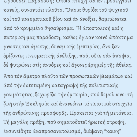
Ὀρθόδοξη Παράδοση; Ὅποια πτυχή καί ἄν προσεγγίσει
κανείς, συναντάει πλοῦτο. Ὅποια θυρίδα τοῦ ψυχικοῦ
καί τοῦ πνευματικοῦ βίου καί ἄν ἀνοίξει, θαμπώνεται
ἀπό τό κρυμμένο θησαύρισμα. Ἥ ἀποστολική καί ἡ
πατερική μας παράδοση, καθώς ἔγιναν κοινό ἀπόκτημα
γνώσης καί ἄμεσης, δυναμικῆς ἐμπειρίας, ἄνοιξαν
ὁρίζοντες πνευματικῆς ἀνέλιξης, πού, οὔτε σάν ὑποψία,
δέ φυτρώνει στίς ἄνυδρες καί ἄγονες ἐρημιές τῆς ἀθεΐας.
Ἀπό τόν ἄμετρο πλοῦτο τῶν προσωπικῶν βιωμάτων καί
ἀπό τήν ἐκτεταμένη καταγραφή τῆς πολιτιστικῆς
γονιμότητας, ξεχωρίζω τήν ἐμπειρία, πού θεμελιώνει τή
ζωή στήν Ἐκκλησία καί ἀνανεώνει τά ποιοτικά στοιχεῖα
τῆς ἀνθρώπινης προσφορᾶς. Πρόκειται γιά τή μετάνοια.
Τή μεγάλη πράξη, πού σηματοδοτεῖ ἡρωϊκή στροφή,
ἐνσυνείδητο ἀναπροσανατολισμό, διάφανη “καινή”