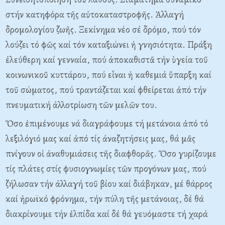
στήν κατηφόρα τῆς αὐτοκαταστροφῆς. Ἀλλαγή
δρομολογίου ζωῆς. Ξεκίνημα νέο σέ δρόμο, πού τόν
λούζει τό φῶς καί τόν καταξιώνει ἡ γνησιότητα. Πράξη
ἐλεύθερη καί γενναία, πού ἀποκαθιστᾶ τήν ὑγεία τοῦ
κοινωνικοῦ κυττάρου, πού εἶναι ἡ καθεμιά ὕπαρξη καί
τοῦ σώματος, πού τραντάζεται καί φθείρεται ἀπό τήν
πνευματική ἀλλοτρίωση τῶν μελῶν του.
Ὅσο ἐπιμένουμε νά διαγράφουμε τή μετάνοια ἀπό τό
λεξιλόγιό μας καί ἀπό τίς ἀναζητήσεις μας, θά μᾶς
πνίγουν οἱ ἀναθυμιάσεις τῆς διαφθορᾶς. Ὅσο γυρίζουμε
τίς πλάτες στίς φυσιογνωμίες τῶν προγόνων μας, πού
ζήλωσαν τήν ἀλλαγή τοῦ βίου καί διάβηκαν, μέ θάρρος
καί ἡρωϊκό φρόνημα, τήν πύλη τῆς μετάνοιας, δέ θά
διακρίνουμε τήν ἐλπίδα καί δέ θά γευόμαστε τή χαρά