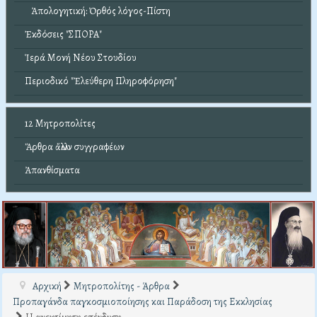
Ἀπολογητική: Ὀρθός λόγος-Πίστη
Ἐκδόσεις "ΣΠΟΡΑ"
Ἱερά Μονή Νέου Στουδίου
Περιοδικό "Ἐλεύθερη Πληροφόρηση"
12 Μητροπολίτες
Ἄρθρα ἄλλων συγγραφέων
Ἀπανθίσματα
Αρχική
Μητροπολίτης - Άρθρα
Προπαγάνδα παγκοσμιοποίησης και Παράδοση της Εκκλησίας