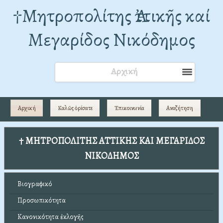
†Mητροπολίτης Ἀττικῆς καί
Μεγαρίδος Νικόδημος
Αρχική
Αρχική
Καλῶς ὁρίσατε
Ἐπικοινωνία
Αναζήτηση
† ΜΗΤΡΟΠΟΛΙΤΗΣ ΑΤΤΙΚΗΣ ΚΑΙ ΜΕΓΑΡΙΔΟΣ
ΝΙΚΟΔΗΜΟΣ
Βιογραφικό
Προσωπικότητα
Κανονικότητα ἐκλογῆς