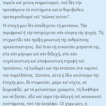
πορεία καί γεύση νοηματισμοῦ, πού δέν τήν
προσφέρουν τά συστήματα καί οἱ θορυβώδεις
προπαγανδισμοί τοῦ “αἰῶνος τούτου”.
Ἡ ἐποχή μου δέν ἀποδέχεται τή μετάνοια. Τήν
περιφρονεῖ ἤ τήν ἀντιμάχεται σάν κίνηση τῆς ψυχῆς. Τή
στιγματίζει σάν πράξη μειωτική τῆς ἀνθρώπινης
προσωπικότητας. Καί ὅταν τή συναντάει μπροστά της,
εἴτε σάν μήνυμα καί σάν διδαχή, εἴτε σάν
συγκλονιστική καί ἀποφασιστική στροφή τοῦ
προσώπου, τή λοιδωρεῖ καί τήν ἐντάσσει στά ταμπού
τοῦ παρελθόντος. Ὡστόσο, αὐτή ἡ ἴδια κουλτούρα τῆς
ἐποχῆς μου, δέ σταματάει, μέρα καί νύχτα, νά
ζωγραφίζει, μέ τά μελανότερα χρώματα, τή διαφθορά
και νά ζητάει, ἐδῶ καί τώρα τήν ἀλλαγή τοῦ κοινωνικοῦ
συστήματος, πού τήν ἐκτρέφει. Οἱ γύρω μου, ἡ