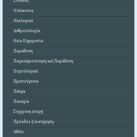
Σύνοδος
Ἐπίσκοπος
Θεολογικά
Ἀνθρωπολογία
Θεία Εὐχαριστία
Παράδοση
Παγκοσμιοποίηση καί Παράδοση
Ἑορτολογικά
Χριστούγεννα
Πάσχα
Παναγία
Σύγχρονη ἐποχή
Πρόοδος ἤ συντήρηση;
Ἀθεΐα