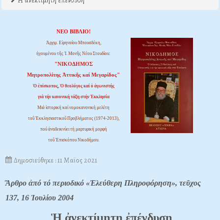
Η ανεκτίμητη επένδυση
ΝΕΟ ΒΙΒΛΙΟ!
Ἀρχιμ. Εἰρηναίου Μπουσδέκη,
ἡγουμένου τῆς Ἱ. Μονῆς Νέου Στουδίου:
"ΝΙΚΟΔΗΜΟΣ
Μητροπολίτης Ἀττικῆς καί Μεγαρίδος"
Ὁ ἐπίσκοπος, Ὁ θεολόγος καί ὁ ἀγωνιστής
γιά τήν κανονική τάξη στήν Ἐκκλησία
Μιά ἱστορική καί νομοκανονική μελέτη
τοῦ Ἐκκλησιαστικοῦ Προβλήματος (1974-2013),
πού ἀναδεικνύει τή μαρτυρική μορφή
τοῦ Ἐπισκόπου Νικοδήμου.
Δημοσιεύθηκε : 11 Μαϊος 2021
Ἄρθρο ἀπό τό περιοδικό «Ἐλεύθερη Πληροφόρηση», τεῦχος
137, 16 Ἰουλίου 2004
Ἡ ἀνεκτίμητη ἐπένδυση