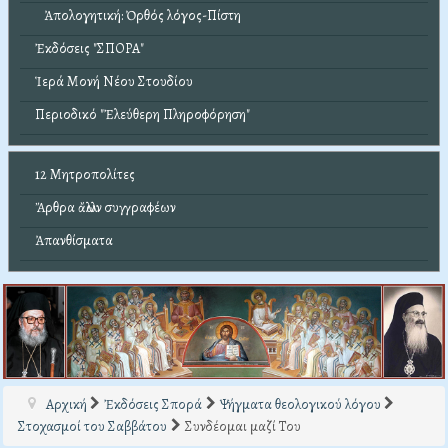
Ἀπολογητική: Ὀρθός λόγος-Πίστη
Ἐκδόσεις "ΣΠΟΡΑ"
Ἱερά Μονή Νέου Στουδίου
Περιοδικό "Ἐλεύθερη Πληροφόρηση"
12 Μητροπολίτες
Ἄρθρα ἄλλων συγγραφέων
Ἀπανθίσματα
Αρχική
Ἐκδόσεις Σπορά
Ψήγματα θεολογικού λόγου
Στοχασμοί του Σαββάτου
Συνδέομαι μαζί Του