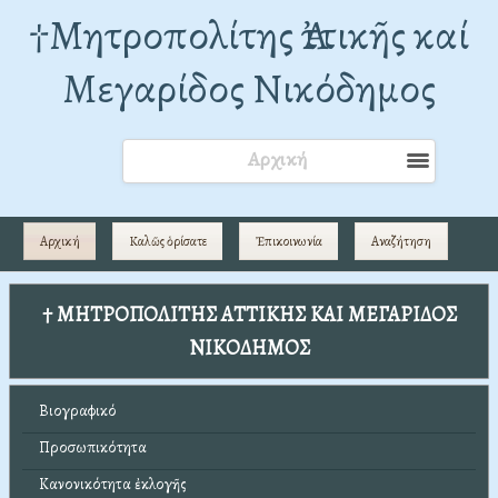
†Mητροπολίτης Ἀττικῆς καί
Μεγαρίδος Νικόδημος
Αρχική
Αρχική
Καλῶς ὁρίσατε
Ἐπικοινωνία
Αναζήτηση
† ΜΗΤΡΟΠΟΛΙΤΗΣ ΑΤΤΙΚΗΣ ΚΑΙ ΜΕΓΑΡΙΔΟΣ
ΝΙΚΟΔΗΜΟΣ
Βιογραφικό
Προσωπικότητα
Κανονικότητα ἐκλογῆς