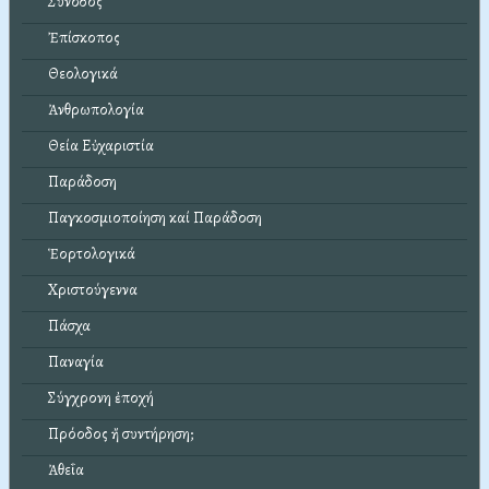
Σύνοδος
Ἐπίσκοπος
Θεολογικά
Ἀνθρωπολογία
Θεία Εὐχαριστία
Παράδοση
Παγκοσμιοποίηση καί Παράδοση
Ἑορτολογικά
Χριστούγεννα
Πάσχα
Παναγία
Σύγχρονη ἐποχή
Πρόοδος ἤ συντήρηση;
Ἀθεΐα