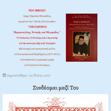
ΝΕΟ ΒΙΒΛΙΟ!
Ἀρχιμ. Εἰρηναίου Μπουσδέκη,
ἡγουμένου τῆς Ἱ. Μονῆς Νέου Στουδίου:
"ΝΙΚΟΔΗΜΟΣ
Μητροπολίτης Ἀττικῆς καί Μεγαρίδος"
Ὁ ἐπίσκοπος, Ὁ θεολόγος καί ὁ ἀγωνιστής
γιά τήν κανονική τάξη στήν Ἐκκλησία
Μιά ἱστορική καί νομοκανονική μελέτη
τοῦ Ἐκκλησιαστικοῦ Προβλήματος (1974-2013),
πού ἀναδεικνύει τή μαρτυρική μορφή
τοῦ Ἐπισκόπου Νικοδήμου.
Δημοσιεύθηκε : 04 Μαϊος 2019
Συνδέομαι μαζί Του