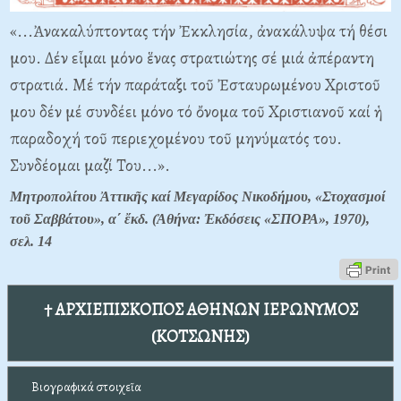
«...Ἀνακαλύπτοντας τήν Ἐκκλησία, ἀνακάλυψα τή θέσι
μου. Δέν εἶμαι μόνο ἕνας στρατιώτης σέ μιά ἀπέραντη
στρατιά. Μέ τήν παράταξι τοῦ Ἐσταυρωμένου Χριστοῦ
μου δέν μέ συνδέει μόνο τό ὄνομα τοῦ Χριστιανοῦ καί ἡ
παραδοχή τοῦ περιεχομένου τοῦ μηνύματός του.
Συνδέομαι μαζί Του...».
Μητροπολίτου Ἀττικῆς καί Μεγαρίδος Νικοδήμου, «Στοχασμοί
τοῦ Σαββάτου», α΄ ἔκδ. (Ἀθήνα: Ἐκδόσεις «ΣΠΟΡΑ», 1970),
σελ. 14
† ΑΡΧΙΕΠΙΣΚΟΠΟΣ ΑΘΗΝΩΝ ΙΕΡΩΝΥΜΟΣ
(ΚΟΤΣΩΝΗΣ)
Βιογραφικά στοιχεῖα