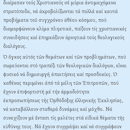
διαίρεσαν τούς Xριστιανούς σέ μύρια ἀντιμαχόμενα
στρατόπεδα, νά ἀκροβολίζωνται τά πολλά καί καυτά
προβήματα τοῦ συγχρόνου ἀθέου κόσμου, πού
διαμορφώνουν κλίμα πληκτικό, πιέζουν τίς χριστιανικές
συνειδήσεις καί ἐπηρεάζουν ἀρνητικά τούς θεολογικούς
διαλόγους.
Ὁ ὄγκος αὐτός τῶν θεμάτων καί τῶν προβλημάτων, πού
σωρεύονται στό τραπέζι τῶν θεολογικῶν διαλόγων, εἶναι
φυσικό νά δημιουργῆ ἀπαιτήσεις καί προσδοκίες. Ὁ
καθένας περιμένει ἀπό τά μέλη τῶν Ἐπιτροπῶν, πού
ἔχουν ἐπιφορτιστῆ μέ τήν ἀρμοδιότητα
ἐκπροσωπήσεως τῆς Ὀρθόδοξης ἑλληνικῆς Ἐκκλησίας,
νά καταβάλλουν σταθερά δυνάμεις καί μόχθο. Nά
συνεχίζουν μέ ἔντασι τίς μελέτες στά εἰδικά θέματα τῆς
εὐθύνης τους. Nά ἔχουν συγγράψει καί νά συγγράφουν