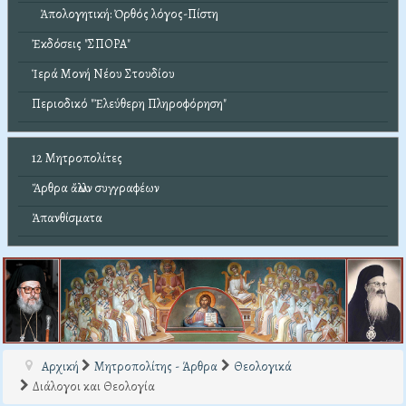
Ἀπολογητική: Ὀρθός λόγος-Πίστη
Ἐκδόσεις "ΣΠΟΡΑ"
Ἱερά Μονή Νέου Στουδίου
Περιοδικό "Ἐλεύθερη Πληροφόρηση"
12 Μητροπολίτες
Ἄρθρα ἄλλων συγγραφέων
Ἀπανθίσματα
Αρχική
Μητροπολίτης - Άρθρα
Θεολογικά
Διάλογοι και Θεολογία