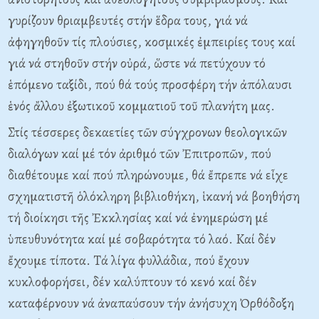
γυρίζουν θριαμβευτές στήν ἕδρα τους, γιά νά
ἀφηγηθοῦν τίς πλούσιες, κοσμικές ἐμπειρίες τους καί
γιά νά στηθοῦν στήν οὐρά, ὥστε νά πετύχουν τό
ἑπόμενο ταξίδι, πού θά τούς προσφέρη τήν ἀπόλαυσι
ἑνός ἄλλου ἐξωτικοῦ κομματιοῦ τοῦ πλανήτη μας.
Στίς τέσσερες δεκαετίες τῶν σύγχρονων θεολογικῶν
διαλόγων καί μέ τόν ἀριθμό τῶν Ἐπιτροπῶν, πού
διαθέτουμε καί πού πληρώνουμε, θά ἔπρεπε νά εἶχε
σχηματιστῆ ὁλόκληρη βιβλιοθήκη, ἱκανή νά βοηθήση
τή διοίκησι τῆς Ἐκκλησίας καί νά ἐνημερώση μέ
ὑπευθυνότητα καί μέ σοβαρότητα τό λαό. Kαί δέν
ἔχουμε τίποτα. Tά λίγα φυλλάδια, πού ἔχουν
κυκλοφορήσει, δέν καλύπτουν τό κενό καί δέν
καταφέρνουν νά ἀναπαύσουν τήν ἀνήσυχη Ὀρθόδοξη