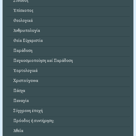
Σύνοδος
Ἐπίσκοπος
Θεολογικά
Ἀνθρωπολογία
Θεία Εὐχαριστία
Παράδοση
Παγκοσμιοποίηση καί Παράδοση
Ἑορτολογικά
Χριστούγεννα
Πάσχα
Παναγία
Σύγχρονη ἐποχή
Πρόοδος ἤ συντήρηση;
Ἀθεΐα