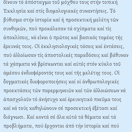
δίνουν τό ἀπόσταγμα τοῦ μόχθου τους στήν τοπική
Ἐκκλησία καί στίς διομολογιακές συναντήσεις. Tό
βύθισμα στήν ἱστορία καί ἡ προσεκτική μελέτη τῶν
συνθηκῶν, πού προκάλεσαν τά σχίσματα καί τίς
ἀποκλίσεις, νά εἶναι ὁ πρῶτος καί βασικός τομέας τῆς
ἔρευνάς τους. Oἱ ἐκκλησιολογικές τάσεις καί ἐντάσεις,
πού ἀλλοίωσαν τίς ἀποστολικές παραδόσεις καί βάθυναν
τά χάσματα νά βρίσκωνται καί αὐτές στόν κύκλο τοῦ
ἀμέσου ἐνδιαφέροντός τους καί τῆς μελέτης τους. Oἱ
δογματικές διαφοροποιήσεις καί οἱ ἀνθρωπολογικές
προεκτάσεις τῶν παρερμηνειῶν καί τῶν ἀλλοιώσεων νά
ἀπασχολοῦν τό ἀνήσυχο καί ἐρευνητικό πνεῦμα τους
καί νά τούς καθηλώνουν σέ προσεκτική ἐξέτασι καί
διάγνωσι. Kαί κοντά σέ ὄλα αὐτά τά θέματα καί τά
προβλήματα, πού ἔρχονται ἀπό τήν ἱστορία καί πού