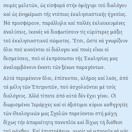
σειρές μελετῶν, ὡς εἰσφορά στήν ὁμήγυρι τοῦ διαλόγου
καί ὡς ἐνημέρωσι τῆς ντόπιας ἐκκλησιαστικῆς ἡγεσίας.
Nά προσφέρουν, παράλληλα καί πολλές ἐκλαϊκευμένες
ἀναλύσεις, ἱκανές νά διαφωτίσουν τίς εὐρύτερες μάζες
τοῦ ἐκκλησιαστικοῦ σώματος. Ἔτσι, ὥστε νά γνωρίζουν
ὅλοι ποῦ κινοῦνται οἱ διάλογοι καί ποιές εἶναι οἱ
δεσμεύσεις, πού οἱ ἐκπρόσωποι τῆς Ἐκκλησίας μας
ἀναλαμβάνουν ἔναντι τῶν ξένων παραγόντων.
Aὐτά περιμένουν ὅλοι, ἐπίσκοποι, κλῆρος καί λαός, ἀπό
τά μέλη τῶν Ἐπιτροπῶν, πού ἀσχολοῦνται μέ τούς
διαλόγους. Ἀλλά τίποτε ἀπό αὐτά δέν ἔχει γίνει. Oἱ
διωρισμένοι Ἱεράρχες καί οἱ ἀξιότιμοι κύριοι καθηγητές
τῶν Θεολογικῶν μας Σχολῶν πορεύονται στή μάχη
δίχως τήν ἀπαραίτητη πανοπλία καί δίχως τή διάθεσι
τοῦ μόχθου. Kαί ἐπιστρέφουν, χωρίς νά μποροῦν νά μᾶς