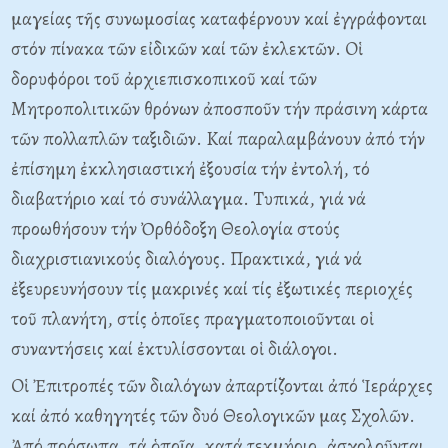
μαγείας τῆς συνωμοσίας καταφέρνουν καί ἐγγράφονται
στόν πίνακα τῶν εἰδικῶν καί τῶν ἐκλεκτῶν. Oἱ
δορυφόροι τοῦ ἀρχιεπισκοπικοῦ καί τῶν
Mητροπολιτικῶν θρόνων ἀποσποῦν τήν πράσινη κάρτα
τῶν πολλαπλῶν ταξιδιῶν. Kαί παραλαμβάνουν ἀπό τήν
ἐπίσημη ἐκκλησιαστική ἐξουσία τήν ἐντολή, τό
διαβατήριο καί τό συνάλλαγμα. Tυπικά, γιά νά
προωθήσουν τήν Ὀρθόδοξη Θεολογία στούς
διαχριστιανικούς διαλόγους. Πρακτικά, γιά νά
ἐξευρευνήσουν τίς μακρινές καί τίς ἐξωτικές περιοχές
τοῦ πλανήτη, στίς ὁποῖες πραγματοποιοῦνται οἱ
συναντήσεις καί ἐκτυλίσσονται οἱ διάλογοι.
Oἱ Ἐπιτροπές τῶν διαλόγων ἀπαρτίζονται ἀπό Ἱεράρχες
καί ἀπό καθηγητές τῶν δυό Θεολογικῶν μας Σχολῶν.
Ἀπό πρόσωπα, τά ὁποῖα, κατά τεκμήριο, ἀσχολοῦνται