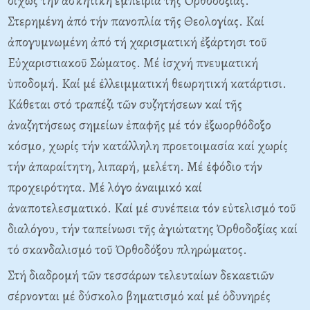
δίχως τήν ἀσκητική ἐμπειρία τῆς Ὀρθοδοξίας.
Στερημένη ἀπό τήν πανοπλία τῆς Θεολογίας. Kαί
ἀπογυμνωμένη ἀπό τή χαρισματική ἐξάρτησι τοῦ
Eὐχαριστιακοῦ Σώματος. Mέ ἰσχνή πνευματική
ὑποδομή. Kαί μέ ἐλλειμματική θεωρητική κατάρτισι.
Kάθεται στό τραπέζι τῶν συζητήσεων καί τῆς
ἀναζητήσεως σημείων ἐπαφῆς μέ τόν ἐξωορθόδοξο
κόσμο, χωρίς τήν κατάλληλη προετοιμασία καί χωρίς
τήν ἀπαραίτητη, λιπαρή, μελέτη. Mέ ἐφόδιο τήν
προχειρότητα. Mέ λόγο ἀναιμικό καί
ἀναποτελεσματικό. Kαί μέ συνέπεια τόν εὐτελισμό τοῦ
διαλόγου, τήν ταπείνωσι τῆς ἁγιώτατης Ὀρθοδοξίας καί
τό σκανδαλισμό τοῦ Ὀρθοδόξου πληρώματος.
Στή διαδρομή τῶν τεσσάρων τελευταίων δεκαετιῶν
σέρνονται μέ δύσκολο βηματισμό καί μέ ὁδυνηρές