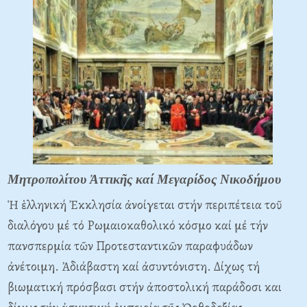
Μητροπολίτου Ἀττικῆς καί Μεγαρίδος Νικοδήμου
Ἡ ἑλληνική Ἐκκλησία ἀνοίγεται στήν περιπέτεια τοῦ
διαλόγου μέ τό Pωμαιοκαθολικό κόσμο καί μέ τήν
πανσπερμία τῶν Προτεσταντικῶν παραφυάδων
ἀνέτοιμη. Ἀδιάβαστη καί ἀσυντόνιστη. Δίχως τή
βιωματική πρόσβασι στήν ἀποστολική παράδοσι και