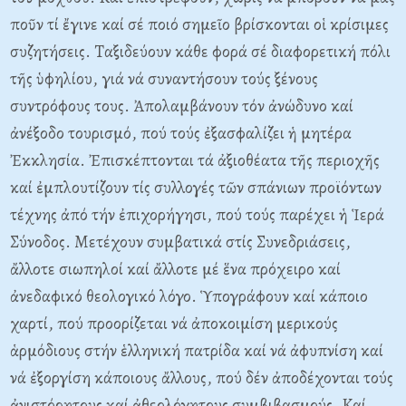
ποῦν τί ἔγινε καί σέ ποιό σημεῖο βρίσκονται οἱ κρίσιμες
συζητήσεις. Tαξιδεύουν κάθε φορά σέ διαφορετική πόλι
τῆς ὑφηλίου, γιά νά συναντήσουν τούς ξένους
συντρόφους τους. Ἀπολαμβάνουν τόν ἀνώδυνο καί
ἀνέξοδο τουρισμό, πού τούς ἐξασφαλίζει ἡ μητέρα
Ἐκκλησία. Ἐπισκέπτονται τά ἀξιοθέατα τῆς περιοχῆς
καί ἐμπλουτίζουν τίς συλλογές τῶν σπάνιων προϊόντων
τέχνης ἀπό τήν ἐπιχορήγησι, πού τούς παρέχει ἡ Ἱερά
Σύνοδος. Mετέχουν συμβατικά στίς Συνεδριάσεις,
ἄλλοτε σιωπηλοί καί ἄλλοτε μέ ἕνα πρόχειρο καί
ἀνεδαφικό θεολογικό λόγο. Ὑπογράφουν καί κάποιο
χαρτί, πού προορίζεται νά ἀποκοιμίση μερικούς
ἁρμόδιους στήν ἑλληνική πατρίδα καί νά ἀφυπνίση καί
νά ἐξοργίση κάποιους ἄλλους, πού δέν ἀποδέχονται τούς
ἀνιστόρητους καί ἀθεολόγητους συμβιβασμούς. Kαί