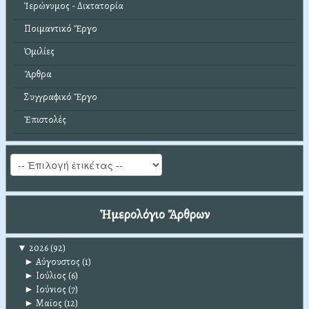
Ἱερώνυμος - Δικτατορία
Ποιμαντικό Ἔργο
Ὁμιλίες
Ἄρθρα
Συγγραφικό Ἔργο
Ἐπιστολές
Ἡμερολόγιο Ἄρθρων
▼
2026
(92)
►
Αύγουστος
(1)
►
Ιούλιος
(6)
►
Ιούνιος
(7)
►
Μαϊος
(12)