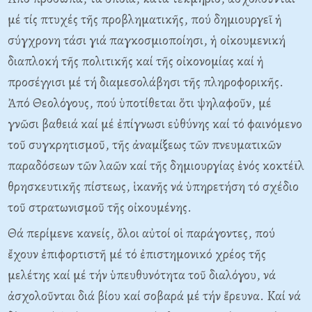
μέ τίς πτυχές τῆς προβληματικῆς, πού δημιουργεῖ ἡ
σύγχρονη τάσι γιά παγκοσμιοποίησι, ἡ οἰκουμενική
διαπλοκή τῆς πολιτικῆς καί τῆς οἰκονομίας καί ἡ
προσέγγισι μέ τή διαμεσολάβησι τῆς πληροφορικῆς.
Ἀπό Θεολόγους, πού ὑποτίθεται ὅτι ψηλαφοῦν, μέ
γνῶσι βαθειά καί μέ ἐπίγνωσι εὐθύνης καί τό φαινόμενο
τοῦ συγκρητισμοῦ, τῆς ἀναμίξεως τῶν πνευματικῶν
παραδόσεων τῶν λαῶν καί τῆς δημιουργίας ἑνός κοκτέϊλ
θρησκευτικῆς πίστεως, ἱκανῆς νά ὑπηρετήση τό σχέδιο
τοῦ στρατωνισμοῦ τῆς οἰκουμένης.
Θά περίμενε κανείς, ὅλοι αὐτοί οἱ παράγοντες, πού
ἔχουν ἐπιφορτιστῆ μέ τό ἐπιστημονικό χρέος τῆς
μελέτης καί μέ τήν ὑπευθυνότητα τοῦ διαλόγου, νά
ἀσχολοῦνται διά βίου καί σοβαρά μέ τήν ἔρευνα. Kαί νά