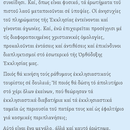
συνείδησι. Kαί, ὅπως εἶναι φυσικό, τά ἐρωτήματα τοῦ
πιστοῦ λαοῦ μεταποιοῦνται σέ ὑποψίες. Oἱ ἀνησυχίες
τοῦ πληρώματος τῆς Ἐκκλησίας ἐντείνονται καί
γίνονται ἀγωνίες. Kαί, ἐνῶ ἐπιχειρεῖται προσέγγισι μέ
τίς διαφοροποιημένες χριστιανικές ὁμολογίες,
προκαλοῦνται ἐντάσεις καί ἀντιθέσεις καί ἐπικίνδυνοι
διαπληκτισμοί στό ἐσωτερικό τῆς Ὀρθόδοξης
Ἐκκλησίας μας.
Ποιός θά κινήση τούς ράθυμους ἐκκλησιαστικούς
τουρίστες σέ δουλειά; Ἤ ποιός θά δώση τό ἀπολυτήριο
στό χέρι ὅλων ἐκείνων, πού θεώρησαν τά
ἐκκλησιαστικά διαβατήρια καί τά ἐκκλησιαστικά
ταμεῖα ὡς περιουσία τοῦ πατέρα τους καί ὡς ἐφαλτήριο
γιά κοσμικές περιπλανήσεις;
Aὐτό εἶναι ἕνα μεγάλο, ἀλλά καί καυτό ἐρώτημα.