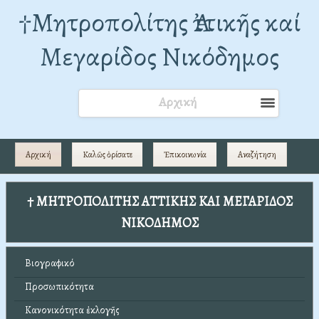
†Mητροπολίτης Ἀττικῆς καί
Μεγαρίδος Νικόδημος
Αρχική
Αρχική
Καλῶς ὁρίσατε
Ἐπικοινωνία
Αναζήτηση
† ΜΗΤΡΟΠΟΛΙΤΗΣ ΑΤΤΙΚΗΣ ΚΑΙ ΜΕΓΑΡΙΔΟΣ
ΝΙΚΟΔΗΜΟΣ
Βιογραφικό
Προσωπικότητα
Κανονικότητα ἐκλογῆς