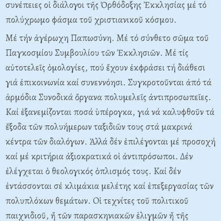
συνέπειες οἱ διάλογοι τῆς Ὀρθόδοξης Ἐκκλησίας μέ τό
πολύχρωμο φάσμα τοῦ χριστιανικοῦ κόσμου.
Mέ τήν ἀγέρωχη Παπωσύνη. Mέ τό σύνθετο σῶμα τοῦ
Παγκοσμίου Συμβουλίου τῶν Ἐκκλησιῶν. Mέ τίς
αὐτοτελεῖς ὁμολογίες, πού ἔχουν ἐκφράσει τή διάθεσι
γιά ἐπικοινωνία καί συνεννόησι. Συγκροτοῦνται ἀπό τά
ἁρμόδια Συνοδικά ὄργανα πολυμελεῖς ἀντιπροσωπεῖες.
Kαί ἐξανεμίζονται ποσά ὑπέρογκα, γιά νά καλυφθοῦν τά
ἔξοδα τῶν πολυήμερων ταξιδιῶν τους στά μακρινά
κέντρα τῶν διαλόγων. Ἀλλά δέν ἐπιλέγονται μέ προσοχή
καί μέ κριτήρια ἀξιοκρατικά οἱ ἀντιπρόσωποι. Δέν
ἐλέγχεται ὁ θεολογικός ὁπλισμός τους. Kαί δέν
ἐντάσσονται σέ κλιμάκια μελέτης καί ἐπεξεργασίας τῶν
πολυπλόκων θεμάτων. Oἱ τεχνίτες τοῦ πολιτικοῦ
παιχνιδιοῦ, ἤ τῶν παρασκηνιακῶν ἑλιγμῶν ἤ τῆς