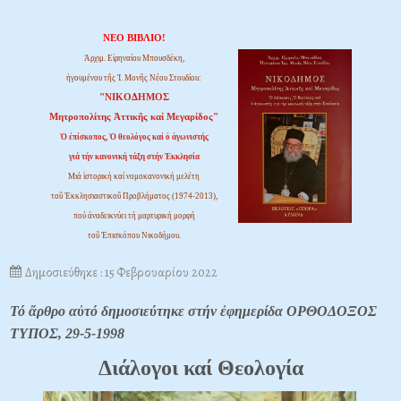
ΝΕΟ ΒΙΒΛΙΟ!
Ἀρχιμ. Εἰρηναίου Μπουσδέκη,
ἡγουμένου τῆς Ἱ. Μονῆς Νέου Στουδίου:
"ΝΙΚΟΔΗΜΟΣ
Μητροπολίτης Ἀττικῆς καί Μεγαρίδος"
Ὁ ἐπίσκοπος, Ὁ θεολόγος καί ὁ ἀγωνιστής
γιά τήν κανονική τάξη στήν Ἐκκλησία
Μιά ἱστορική καί νομοκανονική μελέτη
τοῦ Ἐκκλησιαστικοῦ Προβλήματος (1974-2013),
πού ἀναδεικνύει τή μαρτυρική μορφή
τοῦ Ἐπισκόπου Νικοδήμου.
Δημοσιεύθηκε : 15 Φεβρουαρίου 2022
Τό ἄρθρο αὐτό δημοσιεύτηκε στήν ἐφημερίδα ΟΡΘΟΔΟΞΟΣ
ΤΥΠΟΣ, 29-5-1998
Διάλογοι καί Θεολογία