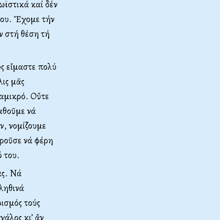
ωϊστικά καί δέν
λου. Ἔχομε τήν
ν στή θέση τή
ς εἴμαστε πολύ
λις μᾶς
αμικρό. Οὔτε
αθοῦμε νά
ν, νομίζουμε
οροῦσε νά φέρη
 του.
ας. Νά
ληθινά
ρισμός τούς
γάλος κι’ ἄν