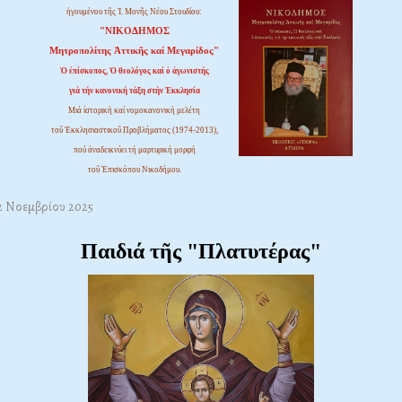
ἡγουμένου τῆς Ἱ. Μονῆς Νέου Στουδίου:
"ΝΙΚΟΔΗΜΟΣ
Μητροπολίτης Ἀττικῆς καί Μεγαρίδος"
Ὁ ἐπίσκοπος, Ὁ θεολόγος καί ὁ ἀγωνιστής
γιά τήν κανονική τάξη στήν Ἐκκλησία
Μιά ἱστορική καί νομοκανονική μελέτη
τοῦ Ἐκκλησιαστικοῦ Προβλήματος (1974-2013),
πού ἀναδεικνύει τή μαρτυρική μορφή
τοῦ Ἐπισκόπου Νικοδήμου.
22 Νοεμβρίου 2025
Παιδιά τῆς "Πλατυτέρας"