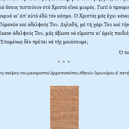
ιά ὅσους πιστεύουν στό Χριστό εἶναι μικρός. Γιατί ὁ προορ
κρυά κι’ ἀπ’ αὐτό ἐδῶ τόν κόσμο. Ὁ Χριστός μᾶς ἔχει κάνει
Οὐρανῶν καί ἀδελφούς Του. Δηλαδή, μέ τή χάρι Του καί τή
ἔκανε ἀδελφούς Του, μᾶς ἀξίωσε νά εἴμαστε κι’ ἐμεῖς παιδιά
Ἑπομένως δέν πρέπει νά τῆς μοιάσουμε;
Ὁ π
* * *
 τις σκέψεις του μακαριστού Αρχιεπισκόπου Αθηνών Ιερωνύμου Α' πα