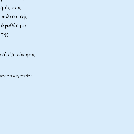
ισμός τους
 πολῖτες τῆς
ν ἀγαθότητά
 της
ατήρ Ἱερώνυμος
τήστε το παρακάτω