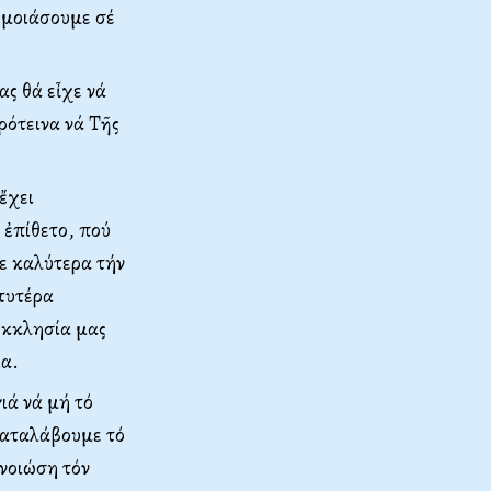
ς μοιάσουμε σέ
ας θά εἶχε νά
ρότεινα νά Τῆς
ἔχει
 ἐπίθετο, πού
ε καλύτερα τήν
τυτέρα
Ἐκκλησία μας
ία.
ιά νά μή τό
 καταλάβουμε τό
 νοιώση τόν