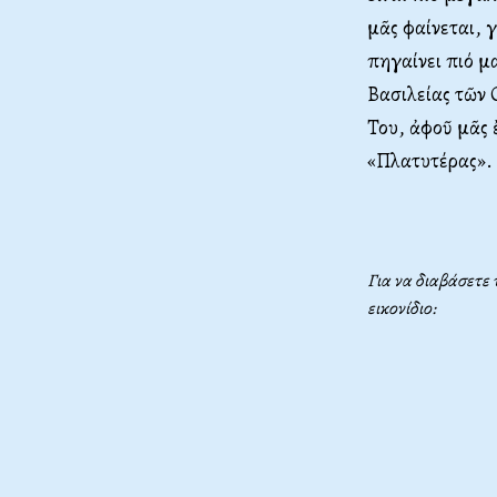
μᾶς φαίνεται, γ
πηγαίνει πιό μα
Βασιλείας τῶν 
Του, ἀφοῦ μᾶς 
«Πλατυτέρας». 
Για να διαβάσετε
εικονίδιο: