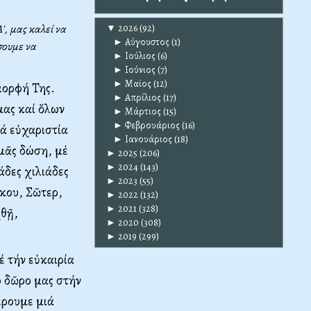
▼
2026
(92)
, μας καλεί να
►
Αύγουστος
(1)
σουμε να
►
Ιούλιος
(6)
►
Ιούνιος
(7)
►
Μαϊος
(12)
μορφή Της.
►
Απρίλιος
(17)
μας καί ὅλων
►
Μάρτιος
(15)
►
Φεβρουάριος
(16)
ιά εὐχαριστία
►
Ιανουάριος
(18)
 μᾶς δώση, μέ
►
2025
(206)
►
2024
(143)
άδες χιλιάδες
►
2023
(55)
κου, Σῶτερ,
►
2022
(132)
►
2021
(328)
χθῇ,
►
2020
(308)
►
2019
(299)
έ τήν εὐκαιρία
ό δῶρο μας στήν
έρουμε μιά