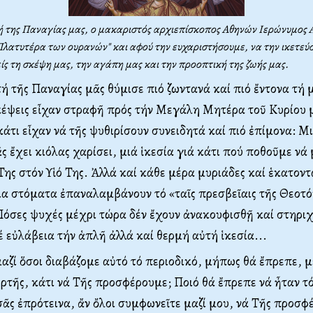
 της Παναγίας μας, ο μακαριστός αρχιεπίσκοπος Αθηνών Ιερώνυμος Α'
Πλατυτέρα των ουρανών" και αφού την ευχαριστήσουμε, να την ικετεύ
ίς τη σκέψη μας, την αγάπη μας και την προοπτική της ζωής μας.
ή τῆς Παναγίας μᾶς θύμισε πιό ζωντανά καί πιό ἔντονα τή 
έψεις εἶχαν στραφῆ πρός τήν Μεγάλη Μητέρα τοῦ Κυρίου 
κάτι εἶχαν νά τῆς ψυθιρίσουν συνειδητά καί πιό ἐπίμονα: Μ
ς ἔχει κιόλας χαρίσει, μιά ἱκεσία γιά κάτι πού ποθοῦμε νά
Της στόν Υἱό Της. Ἀλλά καί κάθε μέρα μυριάδες καί ἑκατοντ
α στόματα ἐπαναλαμβάνουν τό «ταῖς πρεσβεῖαις τῆς Θεοτό
όσες ψυχές μέχρι τώρα δέν ἔχουν ἀνακουφισθῇ καί στηρι
 εὐλάβεια τήν ἁπλῆ ἀλλά καί θερμή αὐτή ἱκεσία...
 μαζί ὅσοι διαβάζομε αὐτό τό περιοδικό, μήπως θά ἔπρεπε, μ
ορτῆς, κάτι νά Τῆς προσφέρουμε; Ποιό θά ἔπρεπε νά ἦταν τ
σᾶς ἐπρότεινα, ἄν ὄλοι συμφωνεῖτε μαζί μου, νά Τῆς προσφ