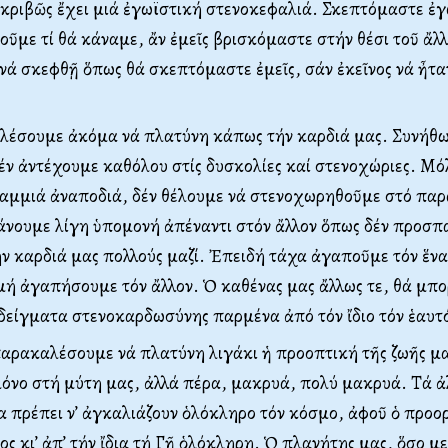
ἀκριβῶς ἔχει μιά ἐγωϊστική στενοκεφαλιά. Σκεπτόμαστε ἐγ
οῦμε τί θά κάναμε, ἄν ἐμεῖς βρισκόμαστε στήν θέσι τοῦ ἄλ
 νά σκεφθῇ ὅπως θά σκεπτόμαστε ἐμεῖς, σάν ἐκεῖνος νά ἦτα
λέσουμε ἀκόμα νά πλατύνη κάπως τήν καρδιά μας. Συνήθω
έν ἀντέχουμε καθόλου στίς δυσκολίες καί στενοχώριες. Μό
αμμιά ἀναποδιά, δέν θέλουμε νά στενοχωρηθοῦμε στό παρ
άνουμε λίγη ὑπομονή ἀπέναντι στόν ἄλλον ὅπως δέν προσπ
 καρδιά μας πολλούς μαζί. Ἐπειδή τάχα ἀγαποῦμε τόν ἕνα
μή ἀγαπήσουμε τόν ἄλλον. Ὁ καθένας μας ἄλλως τε, θά μπ
είγματα στενοκαρδωσύνης παρμένα ἀπό τόν ἴδιο τόν ἑαυτό
παρακαλέσουμε νά πλατύνη λιγάκι ἡ προοπτική τῆς ζωῆς μ
όνο στή μύτη μας, ἀλλά πέρα, μακρυά, πολύ μακρυά. Τά ἀ
 πρέπει ν’ ἀγκαλιάζουν ὁλόκληρο τόν κόσμο, ἀφοῦ ὁ προο
ος κι’ ἀπ’ τήν ἴδια τή Γῆ ὁλόκληρη. Ὁ πλανήτης μας, ὅσο με