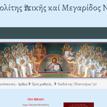
λίτης Ἀττικῆς καί Μεγαρίδος 
ιεπίσκοπος - Άρθρα
Πρός μαθητές...
Παιδιά της "Πλατυτέρας" (2)
ΝΕΟ ΒΙΒΛΙΟ!
Ἀρχιμ. Εἰρηναίου Μπουσδέκη,