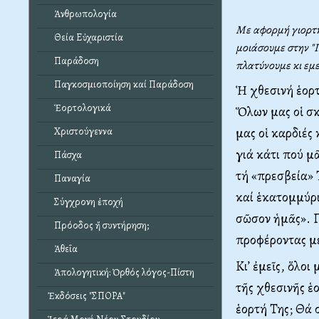
Ἀνθρωπολογία
Με αφορμή γιορτή
Θεία Εὐχαριστία
μοιάσουμε στην "
Παράδοση
πλατύνουμε κι εμε
Παγκοσμιοποίηση καί Παράδοση
Ἡ χθεσινή ἑορτ
Ἑορτολογικά
Ὅλων μας οἱ σκ
μας οἱ καρδιές 
Χριστούγεννα
γιά κάτι πού μᾶ
Πάσχα
τή «πρεσβεία» 
Παναγία
καί ἑκατομμύρι
Σύγχρονη ἐποχή
σῶσον ἡμᾶς». Π
Πρόοδος ἤ συντήρηση;
προφέροντας μέ
Ἀθεΐα
Κι’ ἐμεῖς, ὅλοι
Ἀπολογητική: Ὀρθός λόγος-Πίστη
τῆς χθεσινῆς ἑ
Ἐκδόσεις "ΣΠΟΡΑ"
ἑορτή Της; Θά 