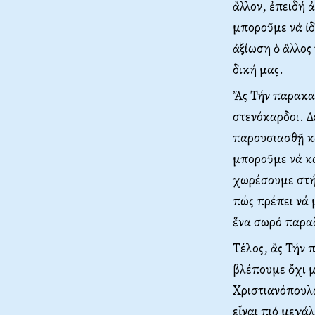
ἄλλον, ἐπειδή 
μποροῦμε νά ἰδ
ἀξίωση ὁ ἄλλος
δική μας.
Ἄς Τήν παρακα
στενόκαρδοι. Δ
παρουσιασθῇ κ
μποροῦμε νά κ
χωρέσουμε στήν
πώς πρέπει νά 
ἕνα σωρό παραδ
Τέλος, ἄς Τήν 
βλέπουμε ὄχι μ
Χριστιανόπουλα
εἶναι πιό μεγάλ