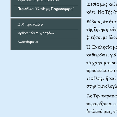
Ἱερά Μονή Νέου Στουδίου
ἱκεσία μας καί 
Περιοδικό "Ἐλεύθερη Πληροφόρηση"
κάτι. Νά Τῆς ζ
Βέβαια, ἄν ἦτα
12 Μητροπολίτες
τῆς ζητήση κάτ
Ἄρθρα ἄλλων συγγραφέων
ζητήσουμε ὅλοι
Ἀπανθίσματα
Ἡ Ἐκκλησία μας
καθιερώσει γιά
τό χρησιμοποιε
προσωπικότητα
νεφέλης» ἤ καί
στήν Ὑμνολογία
Ἄς Τήν παρακαλ
περιορίζουμε σ
διπλανό μας, τ