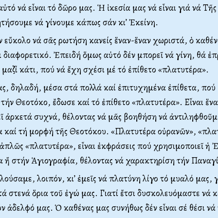
αὐτό νά εἶναι τό δῶρο μας. Ἡ ἱκεσία μας νά εἶναι γιά νά Τῆ
ητήσουμε νά γίνουμε κάπως σάν κι’ Ἐκείνη.
ν εὔκολο νά σᾶς ρωτήση κανείς ἕναν-ἕναν χωριστά, ὁ καθέν
ι διαφορετικό. Ἐπειδή ὅμως αὐτό δέν μπορεῖ νά γίνη, θά ἐπ
 μαζί κάτι, πού νά ἔχη σχέσι μέ τό ἐπίθετο «πλατυτέρα».
, δηλαδή, μέσα στά πολλά καί ἐπιτυχημένα ἐπίθετα, πού 
 τήν Θεοτόκο, ἔδωσε καί τό ἐπίθετο «πλατυτέρα». Εἶναι ἕνα
ῖ ἀρκετά συχνά, θέλοντας νά μᾶς βοηθήση νά ἀντιληφθοῦμ
 καί τή μορφή τῆς Θεοτόκου. «Πλατυτέρα οὐρανῶν», «πλα
 ἁπλῶς «πλατυτέρα», εἶναι ἐκφράσεις πού χρησιμοποιεῖ ἡ 
 ἤ στήν Ἁγιογραφία, θέλοντας νά χαρακτηρίση τήν Παναγ
ούσαμε, λοιπόν, κι’ ἐμεῖς νά πλατύνη λίγο τό μυαλό μας, γ
τά στενά ὅρια τοῦ ἐγώ μας. Γιατί ἔτσι δυσκολευόμαστε νά
όν ἀδελφό μας. Ὁ καθένας μας συνήθως δέν εἶναι σέ θέσι νά