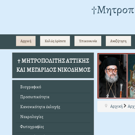
†Mητροπο
Αρχική
Καλῶς ὁρίσατε
Ἐπικοινωνία
Αναζήτηση
† ΜΗΤΡΟΠΟΛΙΤΗΣ ΑΤΤΙΚΗΣ
ΚΑΙ ΜΕΓΑΡΙΔΟΣ ΝΙΚΟΔΗΜΟΣ
Βιογραφικό
Προσωπικότητα
Αρχική
Αρχ
Κανονικότητα ἐκλογῆς
Νεκρολογίες
Φωτογραφίες