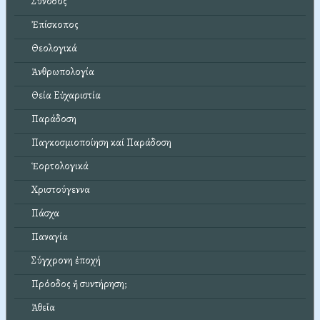
Σύνοδος
Ἐπίσκοπος
Θεολογικά
Ἀνθρωπολογία
Θεία Εὐχαριστία
Παράδοση
Παγκοσμιοποίηση καί Παράδοση
Ἑορτολογικά
Χριστούγεννα
Πάσχα
Παναγία
Σύγχρονη ἐποχή
Πρόοδος ἤ συντήρηση;
Ἀθεΐα