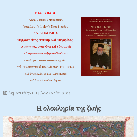
ΝΕΟ ΒΙΒΛΙΟ!
Ἀρχιμ. Εἰρηναίου Μπουσδέκη,
ἡγουμένου τῆς Ἱ. Μονῆς Νέου Στουδίου:
"ΝΙΚΟΔΗΜΟΣ
Μητροπολίτης Ἀττικῆς καί Μεγαρίδος"
Ὁ ἐπίσκοπος, Ὁ θεολόγος καί ὁ ἀγωνιστής
γιά τήν κανονική τάξη στήν Ἐκκλησία
Μιά ἱστορική καί νομοκανονική μελέτη
τοῦ Ἐκκλησιαστικοῦ Προβλήματος (1974-2013),
πού ἀναδεικνύει τή μαρτυρική μορφή
τοῦ Ἐπισκόπου Νικοδήμου.
Δημοσιεύθηκε : 14 Ιανουαρίου 2021
Η ολοκληρία της ζωής