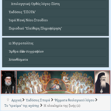
Ἀπολογητική: Ὀρθός λόγος-Πίστη
Ἐκδόσεις "ΣΠΟΡΑ"
Ἱερά Μονή Νέου Στουδίου
Περιοδικό "Ἐλεύθερη Πληροφόρηση"
12 Μητροπολίτες
Ἄρθρα ἄλλων συγγραφέων
Ἀπανθίσματα
Αρχική
Ἐκδόσεις Σπορά
Ψήγματα θεολογικού λόγου
Το "τραύμα" της αγάπης
Η ολοκληρία της ζωής (2)