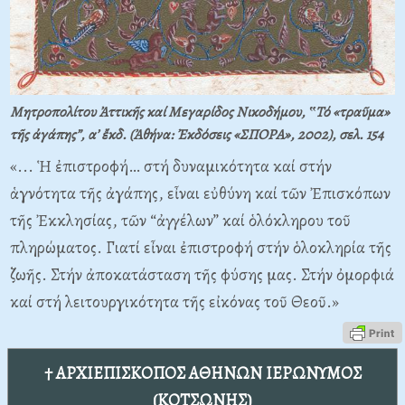
Μητροπολίτου Ἀττικῆς καί Μεγαρίδος Νικοδήμου, ‟Τό «τραῦμα»
τῆς ἀγάπης”, α’ ἔκδ. (Ἀθήνα: Ἐκδόσεις «ΣΠΟΡΑ», 2002), σελ. 154
«... Ἡ ἐπιστροφή… στή δυναμικότητα καί στήν
ἁγνότητα τῆς ἀγάπης, εἶναι εὐθύνη καί τῶν Ἐπισκόπων
τῆς Ἐκκλησίας, τῶν “ἀγγέλων” καί ὁλόκληρου τοῦ
πληρώματος. Γιατί εἶναι ἐπιστροφή στήν ὁλοκληρία τῆς
ζωῆς. Στήν ἀποκατάσταση τῆς φύσης μας. Στήν ὀμορφιά
καί στή λειτουργικότητα τῆς εἰκόνας τοῦ Θεοῦ.»
† ΑΡΧΙΕΠΙΣΚΟΠΟΣ ΑΘΗΝΩΝ ΙΕΡΩΝΥΜΟΣ
(ΚΟΤΣΩΝΗΣ)