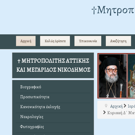
†Mητροπο
Αρχική
Καλῶς ὁρίσατε
Ἐπικοινωνία
Αναζήτηση
† ΜΗΤΡΟΠΟΛΙΤΗΣ ΑΤΤΙΚΗΣ
ΚΑΙ ΜΕΓΑΡΙΔΟΣ ΝΙΚΟΔΗΜΟΣ
Βιογραφικό
Προσωπικότητα
Αρχική
Ιερ
Κανονικότητα ἐκλογῆς
Κυριακή Δ΄ Ματ
Νεκρολογίες
Φωτογραφίες