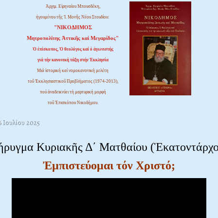
Ἀρχιμ. Εἰρηναίου Μπουσδέκη,
ἡγουμένου τῆς Ἱ. Μονῆς Νέου Στουδίου:
"ΝΙΚΟΔΗΜΟΣ
Μητροπολίτης Ἀττικῆς καί Μεγαρίδος"
Ὁ ἐπίσκοπος, Ὁ θεολόγος καί ὁ ἀγωνιστής
γιά τήν κανονική τάξη στήν Ἐκκλησία
Μιά ἱστορική καί νομοκανονική μελέτη
τοῦ Ἐκκλησιαστικοῦ Προβλήματος (1974-2013),
πού ἀναδεικνύει τή μαρτυρική μορφή
τοῦ Ἐπισκόπου Νικοδήμου.
6 Ιουλίου 2025
ήρυγμα Κυριακῆς Δ΄ Ματθαίου (Ἑκατοντάρχο
Ἐμπιστεύομαι τόν Χριστό;