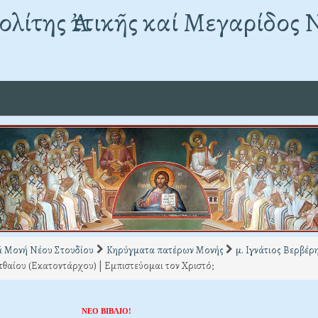
λίτης Ἀττικῆς καί Μεγαρίδος 
ά Μονή Νέου Στουδίου
Κηρύγματα πατέρων Μονής
μ. Ιγνάτιος Βερβέρ
θαίου (Εκατοντάρχου) | Εμπιστεύομαι τον Χριστό;
ΝΕΟ ΒΙΒΛΙΟ!