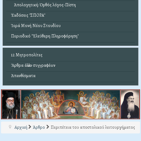
Ἀπολογητική: Ὀρθός λόγος-Πίστη
Ἐκδόσεις "ΣΠΟΡΑ"
Ἱερά Μονή Νέου Στουδίου
Περιοδικό "Ἐλεύθερη Πληροφόρηση"
12 Μητροπολίτες
Ἄρθρα ἄλλων συγγραφέων
Ἀπανθίσματα
Αρχική
Άρθρο
Περιπέτεια του αποστολικού λειτουργήματος