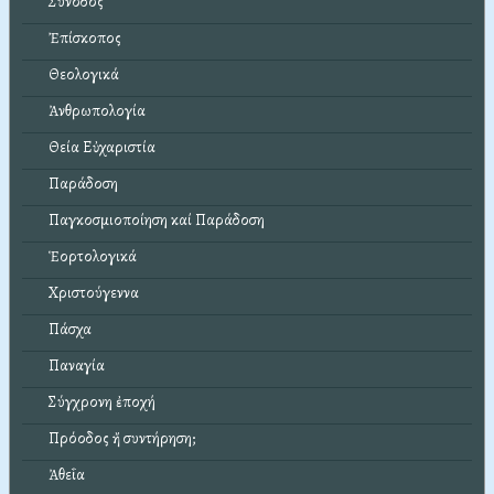
Σύνοδος
Ἐπίσκοπος
Θεολογικά
Ἀνθρωπολογία
Θεία Εὐχαριστία
Παράδοση
Παγκοσμιοποίηση καί Παράδοση
Ἑορτολογικά
Χριστούγεννα
Πάσχα
Παναγία
Σύγχρονη ἐποχή
Πρόοδος ἤ συντήρηση;
Ἀθεΐα