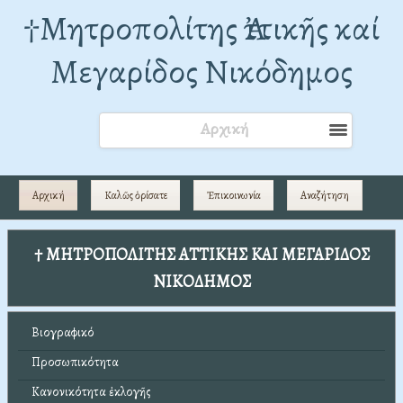
†Mητροπολίτης Ἀττικῆς καί
Μεγαρίδος Νικόδημος
Αρχική
Αρχική
Καλῶς ὁρίσατε
Ἐπικοινωνία
Αναζήτηση
† ΜΗΤΡΟΠΟΛΙΤΗΣ ΑΤΤΙΚΗΣ ΚΑΙ ΜΕΓΑΡΙΔΟΣ
ΝΙΚΟΔΗΜΟΣ
Βιογραφικό
Προσωπικότητα
Κανονικότητα ἐκλογῆς