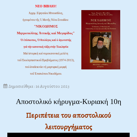
ΝΕΟ ΒΙΒΛΙΟ!
Ἀρχιμ. Εἰρηναίου Μπουσδέκη,
ἡγουμένου τῆς Ἱ. Μονῆς Νέου Στουδίου:
"ΝΙΚΟΔΗΜΟΣ
Μητροπολίτης Ἀττικῆς καί Μεγαρίδος"
Ὁ ἐπίσκοπος, Ὁ θεολόγος καί ὁ ἀγωνιστής
γιά τήν κανονική τάξη στήν Ἐκκλησία
Μιά ἱστορική καί νομοκανονική μελέτη
τοῦ Ἐκκλησιαστικοῦ Προβλήματος (1974-2013),
πού ἀναδεικνύει τή μαρτυρική μορφή
τοῦ Ἐπισκόπου Νικοδήμου.
Δημοσιεύθηκε : 16 Αυγούστου 2023
Αποστολικό κήρυγμα-Κυριακή 10η
Περιπέτεια του αποστολικού
λειτουργήματος