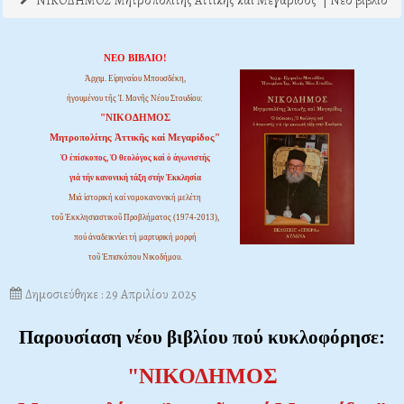
"ΝΙΚΟΔΗΜΟΣ Μητροπολίτης Αττικής και Μεγαρίδος" | Νέο βιβλίο
ΝΕΟ ΒΙΒΛΙΟ!
Ἀρχιμ. Εἰρηναίου Μπουσδέκη,
ἡγουμένου τῆς Ἱ. Μονῆς Νέου Στουδίου:
"ΝΙΚΟΔΗΜΟΣ
Μητροπολίτης Ἀττικῆς καί Μεγαρίδος"
Ὁ ἐπίσκοπος, Ὁ θεολόγος καί ὁ ἀγωνιστής
γιά τήν κανονική τάξη στήν Ἐκκλησία
Μιά ἱστορική καί νομοκανονική μελέτη
τοῦ Ἐκκλησιαστικοῦ Προβλήματος (1974-2013),
πού ἀναδεικνύει τή μαρτυρική μορφή
τοῦ Ἐπισκόπου Νικοδήμου.
Δημοσιεύθηκε : 29 Απριλίου 2025
Παρουσίαση νέου βιβλίου πού κυκλοφόρησε:
"ΝΙΚΟΔΗΜΟΣ