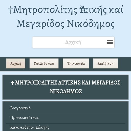
†Mητροπολίτης Ἀττικῆς καί
Μεγαρίδος Νικόδημος
Αρχική
Αρχική
Καλῶς ὁρίσατε
Ἐπικοινωνία
Αναζήτηση
† ΜΗΤΡΟΠΟΛΙΤΗΣ ΑΤΤΙΚΗΣ ΚΑΙ ΜΕΓΑΡΙΔΟΣ
ΝΙΚΟΔΗΜΟΣ
Βιογραφικό
Προσωπικότητα
Κανονικότητα ἐκλογῆς