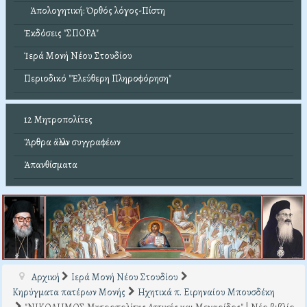
Ἀπολογητική: Ὀρθός λόγος-Πίστη
Ἐκδόσεις "ΣΠΟΡΑ"
Ἱερά Μονή Νέου Στουδίου
Περιοδικό "Ἐλεύθερη Πληροφόρηση"
12 Μητροπολίτες
Ἄρθρα ἄλλων συγγραφέων
Ἀπανθίσματα
Αρχική
Ιερά Μονή Νέου Στουδίου
Κηρύγματα πατέρων Μονής
Ηχητικά π. Ειρηναίου Μπουσδέκη