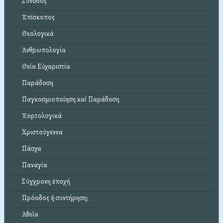
Σύνοδος
Ἐπίσκοπος
Θεολογικά
Ἀνθρωπολογία
Θεία Εὐχαριστία
Παράδοση
Παγκοσμιοποίηση καί Παράδοση
Ἑορτολογικά
Χριστούγεννα
Πάσχα
Παναγία
Σύγχρονη ἐποχή
Πρόοδος ἤ συντήρηση;
Ἀθεΐα