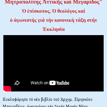
Μητροπολίτης Ἀττικῆς καί Μεγαρίδος"
Ὁ ἐπίσκοπος, Ὁ θεολόγος καί
ὁ ἀγωνιστής γιά τήν κανονική τάξη στήν
Ἐκκλησία
Κυκλοφόρησε τό νέο βιβλίο τοῦ Ἀρχιμ. Εἰρηναίου
Μπουσδέκη, ἡγουμένου τῆς Ἱερᾶς Μονῆς Νέου