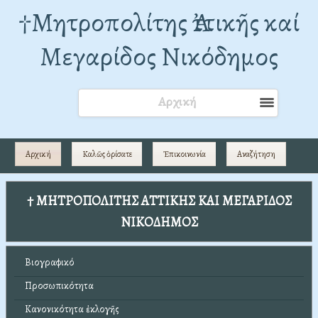
†Mητροπολίτης Ἀττικῆς καί
Μεγαρίδος Νικόδημος
Αρχική
Αρχική
Καλῶς ὁρίσατε
Ἐπικοινωνία
Αναζήτηση
† ΜΗΤΡΟΠΟΛΙΤΗΣ ΑΤΤΙΚΗΣ ΚΑΙ ΜΕΓΑΡΙΔΟΣ
ΝΙΚΟΔΗΜΟΣ
Βιογραφικό
Προσωπικότητα
Κανονικότητα ἐκλογῆς