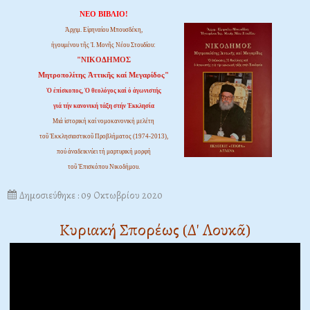
ΝΕΟ ΒΙΒΛΙΟ!
Ἀρχιμ. Εἰρηναίου Μπουσδέκη,
ἡγουμένου τῆς Ἱ. Μονῆς Νέου Στουδίου:
"ΝΙΚΟΔΗΜΟΣ
Μητροπολίτης Ἀττικῆς καί Μεγαρίδος"
Ὁ ἐπίσκοπος, Ὁ θεολόγος καί ὁ ἀγωνιστής
γιά τήν κανονική τάξη στήν Ἐκκλησία
Μιά ἱστορική καί νομοκανονική μελέτη
τοῦ Ἐκκλησιαστικοῦ Προβλήματος (1974-2013),
πού ἀναδεικνύει τή μαρτυρική μορφή
τοῦ Ἐπισκόπου Νικοδήμου.
Δημοσιεύθηκε : 09 Οκτωβρίου 2020
Κυριακή Σπορέως (Δ' Λουκᾶ)