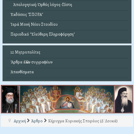
Ἀπολογητική: Ὀρθός λόγος-Πίστη
Ἐκδόσεις "ΣΠΟΡΑ"
Ἱερά Μονή Νέου Στουδίου
Περιοδικό "Ἐλεύθερη Πληροφόρηση"
12 Μητροπολίτες
Ἄρθρα ἄλλων συγγραφέων
Ἀπανθίσματα
Αρχική
Άρθρο
Κήρυγμα Κυριακής Σπορέως (Δ' Λουκά)