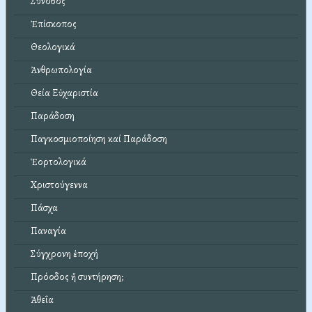
Σύνοδος
Ἐπίσκοπος
Θεολογικά
Ἀνθρωπολογία
Θεία Εὐχαριστία
Παράδοση
Παγκοσμιοποίηση καί Παράδοση
Ἑορτολογικά
Χριστούγεννα
Πάσχα
Παναγία
Σύγχρονη ἐποχή
Πρόοδος ἤ συντήρηση;
Ἀθεΐα