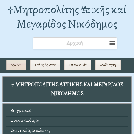
†Mητροπολίτης Ἀττικῆς καί
Μεγαρίδος Νικόδημος
Αρχική
Αρχική
Καλῶς ὁρίσατε
Ἐπικοινωνία
Αναζήτηση
† ΜΗΤΡΟΠΟΛΙΤΗΣ ΑΤΤΙΚΗΣ ΚΑΙ ΜΕΓΑΡΙΔΟΣ
ΝΙΚΟΔΗΜΟΣ
Βιογραφικό
Προσωπικότητα
Κανονικότητα ἐκλογῆς