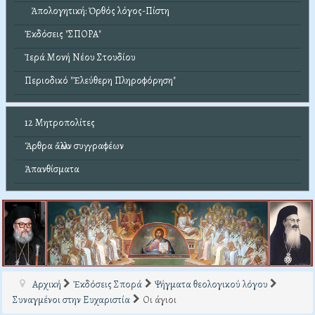
Ἀπολογητική: Ὀρθός λόγος-Πίστη
Ἐκδόσεις "ΣΠΟΡΑ"
Ἱερά Μονή Νέου Στουδίου
Περιοδικό "Ἐλεύθερη Πληροφόρηση"
12 Μητροπολίτες
Ἄρθρα ἄλλων συγγραφέων
Ἀπανθίσματα
Αρχική
Ἐκδόσεις Σπορά
Ψήγματα θεολογικού λόγου
Συναγμένοι στην Ευχαριστία
Οι άγιοι