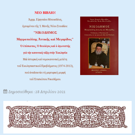
ΝΕΟ ΒΙΒΛΙΟ!
Ἀρχιμ. Εἰρηναίου Μπουσδέκη,
ἡγουμένου τῆς Ἱ. Μονῆς Νέου Στουδίου:
"ΝΙΚΟΔΗΜΟΣ
Μητροπολίτης Ἀττικῆς καί Μεγαρίδος"
Ὁ ἐπίσκοπος, Ὁ θεολόγος καί ὁ ἀγωνιστής
γιά τήν κανονική τάξη στήν Ἐκκλησία
Μιά ἱστορική καί νομοκανονική μελέτη
τοῦ Ἐκκλησιαστικοῦ Προβλήματος (1974-2013),
πού ἀναδεικνύει τή μαρτυρική μορφή
τοῦ Ἐπισκόπου Νικοδήμου.
Δημοσιεύθηκε : 28 Απριλίου 2021