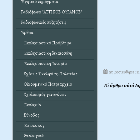
Ἠχητικά κηρύγματα
Ραδιόφωνο "ΑΤΤΙΚΟΣ ΟΥΡΑΝΟΣ"
Ραδιοφωνικές συζητήσεις
Ἄρθρα
Ἐκκλησιαστικό Πρόβλημα
Ἐκκλησιαστική δικαιοσύνη
Ἐκκλησιαστική Ἱστορία
Δημοσιεύθηκε : 1
Σχέσεις Ἐκκλησίας-Πολιτείας
Οἰκουμενικό Πατριαρχεῖο
Τό ἄρθρο αὐτό δ
Σχολιασμός γενονότων
Ἐκκλησία
Σύνοδος
Ἐπίσκοπος
Θεολογικά