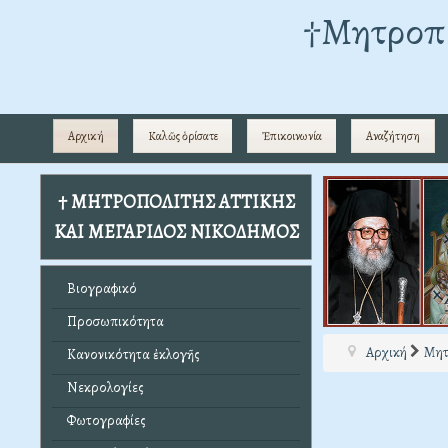
†Mητροπο
Αρχική
Καλῶς ὁρίσατε
Ἐπικοινωνία
Αναζήτηση
† ΜΗΤΡΟΠΟΛΙΤΗΣ ΑΤΤΙΚΗΣ
ΚΑΙ ΜΕΓΑΡΙΔΟΣ ΝΙΚΟΔΗΜΟΣ
Βιογραφικό
Προσωπικότητα
Αρχική
Μητ
Κανονικότητα ἐκλογῆς
Νεκρολογίες
Φωτογραφίες