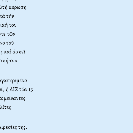
αὐτή κύρωση
ετά τήν
ική του
ὔτε τῶν
νο τοῦ
ς καί ἀσκεῖ
ική του
υγκεκριμένα
, ἡ ΔΙΣ τῶν 13
πομείναντες
λίτες
ιρεσίες της.