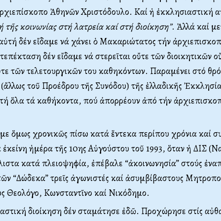
Ἀρχιεπίσκοπο Ἀθηνῶν Χριστόδουλο. Καί ἡ ἐκκλησιαστική 
ή τῆς κοινωνίας στή λατρεία καί στή διοίκηση”
. Ἀλλά καί μ
αὐτή δέν εἴδαμε νά χάνει ὁ Μακαριώτατος τήν ἀρχιεπισκοπ
ατεπέκταση δέν εἴδαμε νά στερεῖται οὔτε τῶν διοικητικῶν ο
τε τῶν τελετουργικῶν του καθηκόντων. Παραμένει στό θρό
ἄλλως τοῦ Προέδρου τῆς Συνόδου) τῆς ἑλλαδικῆς Ἐκκλησία
τή ὅλα τά καθήκοντα, πού ἀπορρέουν ἀπό τήν ἀρχιεπισκοπ
με ὅμως χρονικῶς πίσω κατά ἕντεκα περίπου χρόνια καί σ
ἐκείνη ἡμέρα τῆς 10ης Αὐγούστου τοῦ 1993, ὅταν ἡ ΔΙΣ (Ναί
λιστα κατά πλειοψηφία, ἐπέβαλε “ἀκοινωνησία” στούς ἐνα
τῶν “Δώδεκα” τρεῖς ἀγωνιστές καί ἀσυμβίβαστους Μητροπο
ς Θεολόγο, Κωνσταντῖνο καί Νικόδημο.
αστική διοίκηση δέν σταμάτησε ἐδῶ. Προχώρησε στίς αὐθα