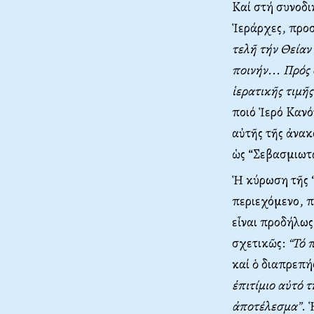
Καί στή συνοδι
Ἱεράρχες, προσ
τελῆ τήν Θείαν
ποινήν... Πρός
ἱερατικῆς τιμῆς
ποιό Ἱερό Κανόν
αὐτῆς τῆς ἀνακ
ὡς “Σεβασμιωτ
Ἡ κύρωση τῆς “
περιεχόμενο, π
εἶναι προδήλω
σχετικῶς:
“Τό 
καί ὁ διαπρεπ
ἐπιτίμιο αὐτό 
ἀποτέλεσμα”
. 