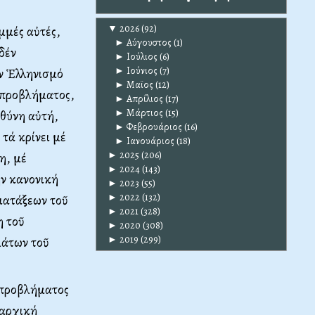
▼
2026
(92)
μμές αὐτές,
►
Αύγουστος
(1)
δέν
►
Ιούλιος
(6)
►
Ιούνιος
(7)
όν Ἑλληνισμό
►
Μαϊος
(12)
ῦ προβλήματος,
►
Απρίλιος
(17)
►
Μάρτιος
(15)
ὐθύνη αὐτή,
►
Φεβρουάριος
(16)
 τά κρίνει μέ
►
Ιανουάριος
(18)
►
2025
(206)
η, μέ
►
2024
(143)
ν κανονική
►
2023
(55)
►
2022
(132)
ιατάξεων τοῦ
►
2021
(328)
η τοῦ
►
2020
(308)
►
2019
(299)
μάτων τοῦ
 προβλήματος
ιαρχική