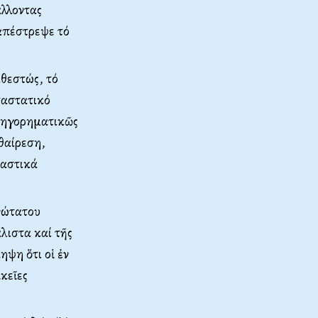
άλλοντας
 ἀπέστρεψε τό
θεστώς, τό
αταστατικό
ατηγορηματικῶς
θαίρεση,
ιαστικά
νώτατου
λιστα καί τῆς
ηψη ὅτι οἱ ἐν
ἰκεῖες