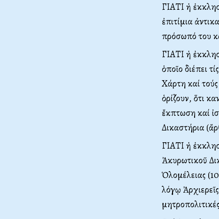
ΓΙΑΤΙ ἡ ἐκκλησ
ἐπιτίμια ἀντικ
πρόσωπό του κα
ΓΙΑΤΙ ἡ ἐκκλησ
ὁποῖο διέπει τ
Χάρτη καί τούς
ὁρίζουν, ὅτι κ
ἔκπτωση καί ἰσ
Δικαστήρια (ἄρθ
ΓΙΑΤΙ ἡ ἐκκλησ
Ἀκυρωτικοῦ Δικ
Ὁλομέλειας (10
λόγῳ Ἀρχιερεῖς 
μητροπολιτικές