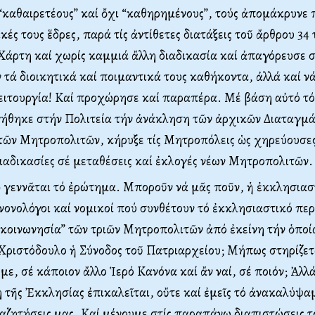
καθαιρετέους” καί ὄχι “καθηρημένους”, τούς ἀπομάκρυνε
κές τους ἕδρες, παρά τίς ἀντίθετες διατάξεις τοῦ ἄρθρου 34 
άρτη καί χωρίς καμμιά ἄλλη διαδικασία καί ἀπαγόρευσε σ
 τά διοικητικά καί ποιμαντικά τους καθήκοντα, ἀλλά καί νά
ειτουργία! Καί προχώρησε καί παραπέρα. Μέ βάση αὐτό τ
γήθηκε στήν Πολιτεία τήν ἀνάκληση τῶν ἀρχικῶν Διαταγμ
τῶν Μητροπολιτῶν, κήρυξε τίς Μητροπόλεις ὡς χηρεύουσες
ιαδικασίες σέ μεταθέσεις καί ἐκλογές νέων Μητροπολιτῶν.
 γεννᾶται τό ἐρώτημα. Μποροῦν νά μᾶς ποῦν, ἡ ἐκκλησιασ
ανονολόγοι καί νομικοί πού συνθέτουν τό ἐκκλησιαστικό πε
“ἀκοινωνησία” τῶν τριῶν Μητροπολιτῶν ἀπό ἐκείνη τήν ὁποί
ριστόδουλο ἡ Σύνοδος τοῦ Πατριαρχείου; Μήπως στηρίζετα
με, σέ κάποιον ἄλλο Ἱερό Κανόνα καί ἄν ναί, σέ ποιόν; Ἀλλά
η τῆς Ἐκκλησίας ἐπικαλεῖται, οὔτε καί ἐμεῖς τό ἀνακαλύψα
αζητήσεις μας. Καί μένουμε στίς παραπάνω διαπιστώσεις τ