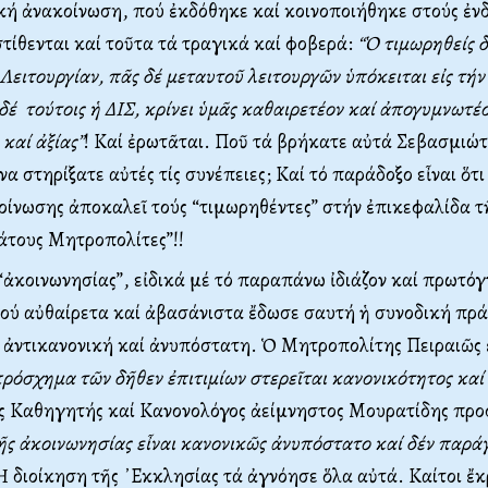
κή ἀνακοίνωση, πού ἐκδόθηκε καί κοινοποιήθηκε στούς ἐν
τίθενται καί τοῦτα τά τραγικά καί φοβερά:
“Ὁ τιμωρηθείς δ
 Λειτουργίαν, πᾶς δέ μεταυτοῦ λειτουργῶν ὑπόκειται εἰς τήν
 δέ τούτοις ἡ ΔΙΣ, κρίνει ὑμᾶς καθαιρετέον καί ἀπογυμνωτέ
 καί ἀξίας”
! Καί ἐρωτᾶται. Ποῦ τά βρήκατε αὐτά Σεβασμιώτ
α στηρίξατε αὐτές τίς συνέπειες; Καί τό παράδοξο εἶναι ὅτ
οίνωσης ἀποκαλεῖ τούς “τιμωρηθέντες” στήν ἐπικεφαλίδα 
άτους Μητροπολίτες”!!
ἀκοινωνησίας”, εἰδικά μέ τό παραπάνω ἰδιάζον καί πρωτό
ού αὐθαίρετα καί ἀβασάνιστα ἔδωσε σαυτή ἡ συνοδική πράξ
ς ἀντικανονική καί ἀνυπόστατη. Ὁ Μητροπολίτης Πειραιῶς
πρόσχημα τῶν δῆθεν ἐπιτιμίων στερεῖται κανονικότητος καί
ής Καθηγητής καί Κανονολόγος ἀείμνηστος Μουρατίδης προ
τῆς ἀκοινωνησίας εἶναι κανονικῶς ἀνυπόστατο καί δέν παρά
Ἡ διοίκηση τῆς ᾿Εκκλησίας τά ἀγνόησε ὅλα αὐτά. Καίτοι ἔκ