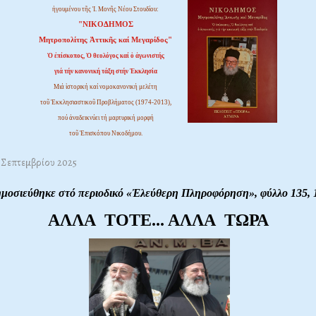
ἡγουμένου τῆς Ἱ. Μονῆς Νέου Στουδίου:
"ΝΙΚΟΔΗΜΟΣ
Μητροπολίτης Ἀττικῆς καί Μεγαρίδος"
Ὁ ἐπίσκοπος, Ὁ θεολόγος καί ὁ ἀγωνιστής
γιά τήν κανονική τάξη στήν Ἐκκλησία
Μιά ἱστορική καί νομοκανονική μελέτη
τοῦ Ἐκκλησιαστικοῦ Προβλήματος (1974-2013),
πού ἀναδεικνύει τή μαρτυρική μορφή
τοῦ Ἐπισκόπου Νικοδήμου.
1 Σεπτεμβρίου 2025
ημοσιεύθηκε στό περιοδικό «Ἐλεύθερη Πληροφόρηση»,
φύλλο 135, 
ΑΛΛΑ ΤΟΤΕ... ΑΛΛΑ ΤΩΡΑ