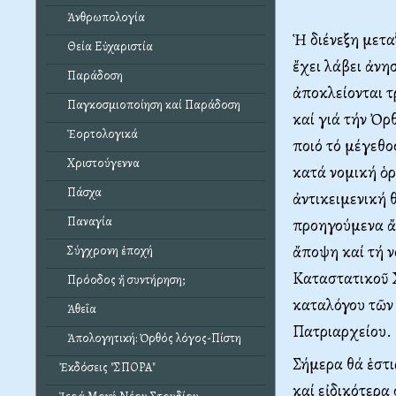
Ἀνθρωπολογία
Ἡ διένεξη μετα
Θεία Εὐχαριστία
ἔχει λάβει ἀνη
Παράδοση
ἀποκλείονται τ
Παγκοσμιοποίηση καί Παράδοση
καί γιά τήν Ὀρ
Ἑορτολογικά
ποιό τό μέγεθο
Χριστούγεννα
κατά νομική ὁρο
Πάσχα
ἀντικειμενική 
Παναγία
προηγούμενα ἄ
ἄποψη καί τή ν
Σύγχρονη ἐποχή
Καταστατικοῦ Χ
Πρόοδος ἤ συντήρηση;
καταλόγου τῶν 
Ἀθεΐα
Πατριαρχείου.
Ἀπολογητική: Ὀρθός λόγος-Πίστη
Σήμερα θά ἑστι
Ἐκδόσεις "ΣΠΟΡΑ"
καί εἰδικότερα