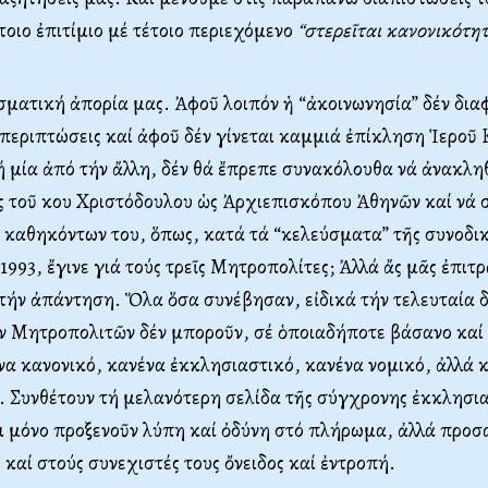
τοιο ἐπιτίμιο μέ τέτοιο περιεχόμενο
“στερεῖται κανονικότητ
ματική ἀπορία μας. Ἀφοῦ λοιπόν ἡ “ἀκοινωνησία” δέν διαφ
εριπτώσεις καί ἀφοῦ δέν γίνεται καμμιά ἐπίκληση Ἱεροῦ 
ή μία ἀπό τήν ἄλλη, δέν θά ἔπρεπε συνακόλουθα νά ἀνακληθ
 τοῦ κου Χριστόδουλου ὡς Ἀρχιεπισκόπου Ἀθηνῶν καί νά σ
 καθηκόντων του, ὅπως, κατά τά “κελεύσματα” τῆς συνοδι
1993, ἔγινε γιά τούς τρεῖς Μητροπολίτες; Ἀλλά ἄς μᾶς ἐπιτρ
τήν ἀπάντηση. Ὅλα ὅσα συνέβησαν, εἰδικά τήν τελευταία δ
ῶν Μητροπολιτῶν δέν μποροῦν, σέ ὁποιαδήποτε βάσανο καί
να κανονικό, κανένα ἐκκλησιαστικό, κανένα νομικό, ἀλλά 
. Συνθέτουν τή μελανότερη σελίδα τῆς σύγχρονης ἐκκλησι
χι μόνο προξενοῦν λύπη καί ὀδύνη στό πλήρωμα, ἀλλά προσ
καί στούς συνεχιστές τους ὄνειδος καί ἐντροπή.