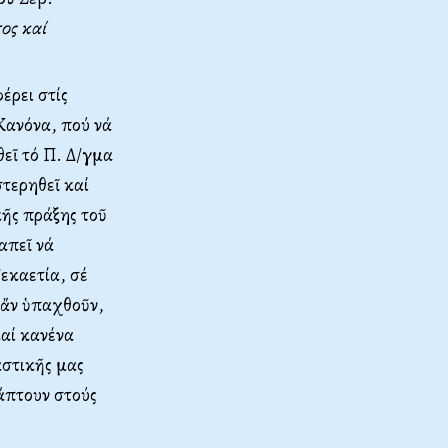
ος καί
έρει στίς
Κανόνα, πού νά
εῖ τό Π. Δ/γμα
τερηθεῖ καί
κῆς πράξης τοῦ
απεῖ νά
εκαετία, σέ
 ἄν ὑπαχθοῦν,
καί κανένα
αστικῆς μας
άπτουν στούς