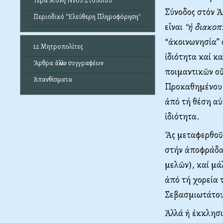
Ἱερά Μονή Νέου Στουδίου
Σύνοδος στόν 
Περιοδικό "Ἐλεύθερη Πληροφόρηση"
εἶναι
“ἡ διακοπ
“ἀκοινωνησία” 
12 Μητροπολίτες
ἰδιότητα καί κ
Ἄρθρα ἄλλων συγγραφέων
ποιμαντικῶν οὔ
Ἀπανθίσματα
Προκαθημένου (
ἀπό τή θέση αὐ
ἰδιότητα.
Ἄς μεταφερθοῦ
στήν ἀποφράδα 
μελῶν), καί μά
ἀπό τή χορεία 
Σεβασμιωτάτου
Ἀλλά ἡ ἐκκλησι