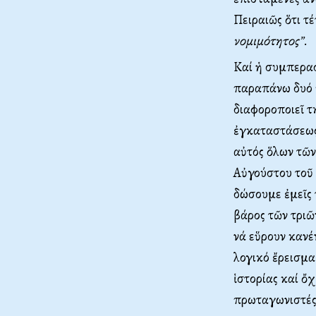
Πειραιῶς ὅτι τέ
νομιμότητος”
.
Καί ἡ συμπερασ
παραπάνω δυό π
διαφοροποιεῖ τ
ἐγκαταστάσεως
αὐτός ὅλων τῶν
Αὐγούστου τοῦ 
δώσουμε ἐμεῖς 
βάρος τῶν τρι
νά εὕρουν κανέ
λογικό ἔρεισμα
ἱστορίας καί ὄ
πρωταγωνιστές 