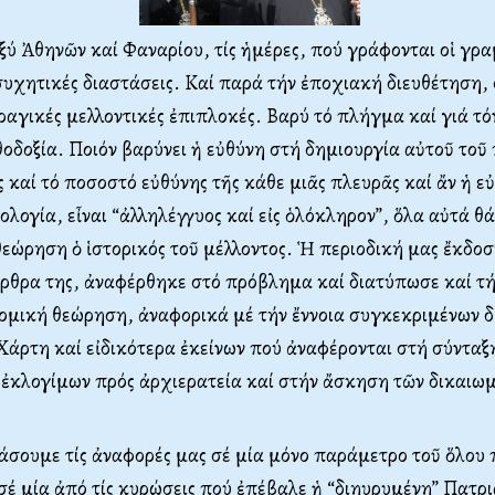
ξύ Ἀθηνῶν καί Φαναρίου, τίς ἡμέρες, πού γράφονται οἱ γρα
συχητικές διαστάσεις. Καί παρά τήν ἐποχιακή διευθέτηση, 
ραγικές μελλοντικές ἐπιπλοκές. Βαρύ τό πλήγμα καί γιά τ
θοδοξία. Ποιόν βαρύνει ἡ εὐθύνη στή δημιουργία αὐτοῦ το
ς καί τό ποσοστό εὐθύνης τῆς κάθε μιᾶς πλευρᾶς καί ἄν ἡ ε
λογία, εἶναι “ἀλληλέγγυος καί εἰς ὁλόκληρον”, ὅλα αὐτά θά
θεώρηση ὁ ἱστορικός τοῦ μέλλοντος. Ἡ περιοδική μας ἔκδοσ
ρθρα της, ἀναφέρθηκε στό πρόβλημα καί διατύπωσε καί τή
ομική θεώρηση, ἀναφορικά μέ τήν ἔννοια συγκεκριμένων δ
άρτη καί εἰδικότερα ἐκείνων πού ἀναφέρονται στή σύνταξ
ἐκλογίμων πρός ἀρχιερατεία καί στήν ἄσκηση τῶν δικαιω
άσουμε τίς ἀναφορές μας σέ μία μόνο παράμετρο τοῦ ὅλου
 σέ μία ἀπό τίς κυρώσεις πού ἐπέβαλε ἡ “διηυρυμένη” Πατρ