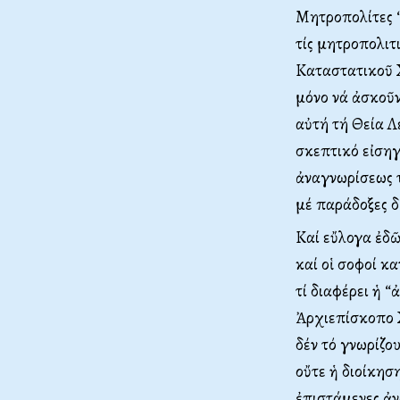
Μητροπολίτες “
τίς μητροπολιτι
Καταστατικοῦ Χ
μόνο νά ἀσκοῦν
αὐτή τή Θεία Λ
σκεπτικό εἰση
ἀναγνωρίσεως 
μέ παράδοξες δ
Καί εὔλογα ἐδῶ
καί οἱ σοφοί κ
τί διαφέρει ἡ 
Ἀρχιεπίσκοπο Χ
δέν τό γνωρίζου
οὔτε ἡ διοίκησ
ἐπιστάμενες ἀν