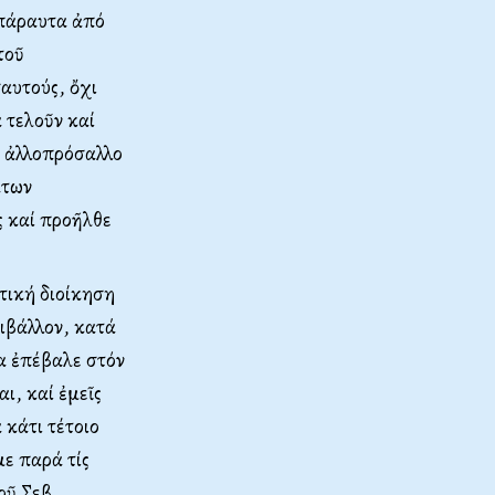
 πάραυτα ἀπό
τοῦ
αυτούς, ὄχι
 τελοῦν καί
ό ἀλλοπρόσαλλο
άτων
 καί προῆλθε
τική διοίκηση
ριβάλλον, κατά
α ἐπέβαλε στόν
ι, καί ἐμεῖς
 κάτι τέτοιο
με παρά τίς
οῦ Σεβ.