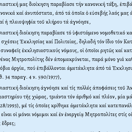
ιαστική μας διοίκηση παραβίασε τήν κανονική τάξη, ἐπιβ
ανονικά καί ἀνυπόστατα, ἀπό τά ὁποῖα ὁ εὐσεβής λαός μας
ί ἡ πλειοψηφία τοῦ κλήρου τά ἀγνόησε,
ιαστική διοίκηση παραβίασε τό ὑφιστάμενο νομοθετικό κα
ίς σχέσεις Ἐκκλησίας καί Πολιτείας, δηλαδή τόν ἴδιο τόν Κ
 συναφεῖς ἐκκλησιαστικούς νόμους, οἱ ὁποῖοι ρητῶς καί κ
ανένας Μητροπολίτης δέν ἀπομακρύνεται, παρά μόνο γιά κα
όβια ἀργία, πού ἐπιβάλλονται ἀμετάκλητα ἀπό τά Ἐκκλησ
. 34 παραγ. 4 ν. 590/1977),
ιαστική διοίκηση ἀγνόησε καί τίς πολλές ἀποφάσεις τοῦ Ἀ
αστηρίου τῆς χώρας, τριάντα τόν ἀριθμό καί πλέον, μία μά
28/1993), μέ τίς ὁποῖες κρίθηκε ἀμετάκλητα καί κατεπανάλ
εἶναι οἱ μόνοι νόμιμοι καί ἐν ἐνεργείᾳ Μητροπολίτες στίς ο
 ἕδρες;