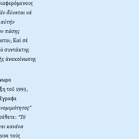
διαφερόμενους
έν δύναται νά
 αὐτήν
ον πάσης
ατοι; Καί σέ
ι ὁ συντάκτης
τῆς ἀνακοίνωσης
γνωρο
η τοῦ 1993,
 ἔγραφε
 νομιμότητος”
σέθετε:
“Τό
γει κανένα
ρινε τούς