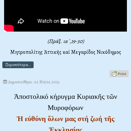
(Πράξ. ια΄,19-30)
Μητροπολίτης Ἀττικῆς καί Μεγαρίδος Νικόδημος
Περισσότερα...
Δημοσιεύθηκε : 02 Μαϊος 2025
Ἀποστολικό κήρυγμα Κυριακῆς τῶν
Μυροφόρων
Ἡ εὐθύνη ὅλων μας στή ζωή τῆς
Ἐκκλησίας