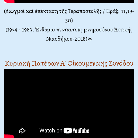
(Διωγμοί καί ἐπέκταση τῆς Ἱεραποστολῆς / Πράξ. 11,19-
30)
(1974 - 1983, Ἐνθύμιο πενταετοῦς μνημοσύνου Ἀττικῆς
Νικοδήμου-2018)∗
Κυριακή Πατέρων Α' Οἰκουμενικῆς Συνόδου