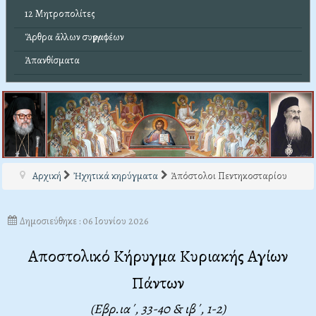
12 Μητροπολίτες
Ἄρθρα ἄλλων συγγραφέων
Ἀπανθίσματα
Αρχική
Ἠχητικά κηρύγματα
Ἀπόστολοι Πεντηκοσταρίου
Δημοσιεύθηκε : 06 Ιουνίου 2026
Αποστολικό Κήρυγμα Κυριακής Αγίων
Πάντων
(Εβρ.ια΄, 33-40 & ιβ΄, 1-2
)