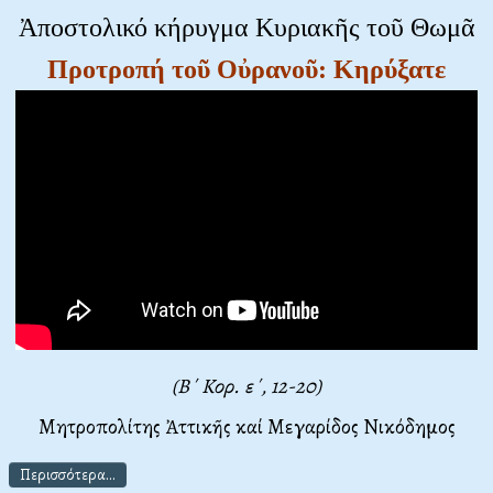
Ἀποστολικό κήρυγμα Κυριακῆς τοῦ Θωμᾶ
Προτροπή τοῦ Οὐρανοῦ: Κηρύξατε
(Β΄ Κορ. ε΄, 12-20)
Μητροπολίτης Ἀττικῆς καί Μεγαρίδος Νικόδημος
Περισσότερα...