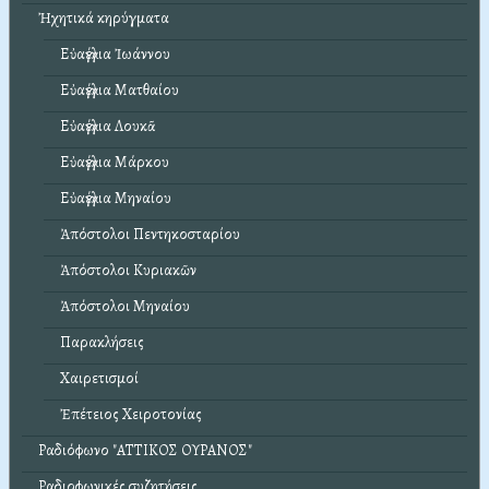
Ἠχητικά κηρύγματα
Εὐαγγέλια Ἰωάννου
Εὐαγγέλια Ματθαίου
Εὐαγγέλια Λουκᾶ
Εὐαγγέλια Μάρκου
Εὐαγγέλια Μηναίου
Ἀπόστολοι Πεντηκοσταρίου
Ἀπόστολοι Κυριακῶν
Ἀπόστολοι Μηναίου
Παρακλήσεις
Χαιρετισμοί
Ἐπέτειος Χειροτονίας
Ραδιόφωνο "ΑΤΤΙΚΟΣ ΟΥΡΑΝΟΣ"
Ραδιοφωνικές συζητήσεις