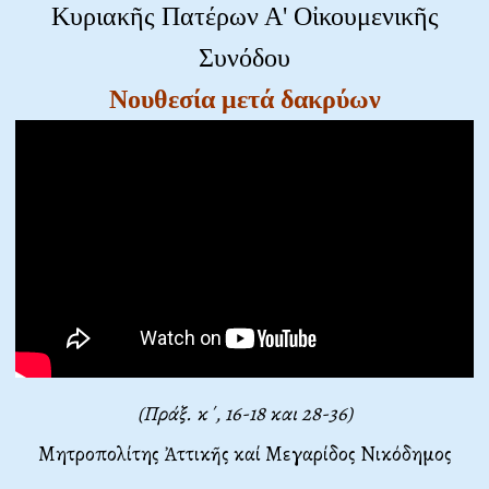
Κυριακῆς Πατέρων Α' Οἰκουμενικῆς
Συνόδου
Νουθεσία μετά δακρύων
(Πράξ. κ΄, 16-18 και 28-36)
Μητροπολίτης Ἀττικῆς καί Μεγαρίδος Νικόδημος