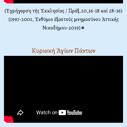
(Ἐγρήγορση τῆς Ἐκκλησίας / Πράξ.20,16-18 καί 28-36)
(1997-2001, Ἐνθύμιο ἑξαετοῦς μνημοσύνου Ἀττικῆς
Νικοδήμου-2019)∗
Κυριακή Ἁγίων Πάντων