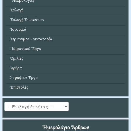
Νεκρολογίες
Ἐκλογή
Ἐκλογή Ἐπισκόπων
Ἱστορικά
Ἱερώνυμος - Δικτατορία
Ποιμαντικό Ἔργο
Ὁμιλίες
Ἄρθρα
Συγγραφικό Ἔργο
Ἐπιστολές
Ἡμερολόγιο Ἄρθρων