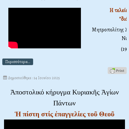
Η τελείω
"διά
Μητροπολίτης Ἀτ
Νι
(19
Περισσότερα...
Δημοσιεύθηκε : 14 Ιουνίου 2025
Ἀποστολικό κήρυγμα Κυριακῆς Ἁγίων
Πάντων
Ἡ πίστη στίς ἐπαγγελίες τοῦ Θεοῦ