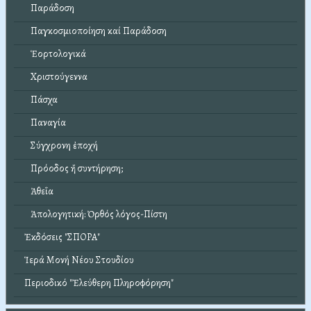
Παράδοση
Παγκοσμιοποίηση καί Παράδοση
Ἑορτολογικά
Χριστούγεννα
Πάσχα
Παναγία
Σύγχρονη ἐποχή
Πρόοδος ἤ συντήρηση;
Ἀθεΐα
Ἀπολογητική: Ὀρθός λόγος-Πίστη
Ἐκδόσεις "ΣΠΟΡΑ"
Ἱερά Μονή Νέου Στουδίου
Περιοδικό "Ἐλεύθερη Πληροφόρηση"