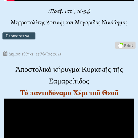
(Πράξ. ιστ΄, 16-34)
Μητροπολίτης Ἀττικῆς καί Μεγαρίδος Νικόδημος
Περισσότερα...
Δημοσιεύθηκε : 17 Μαϊος 2025
Ἀποστολικό κήρυγμα Κυριακῆς τῆς
Σαμαρείτιδος
Τό παντοδύναμο Χέρι τοῦ Θεοῦ