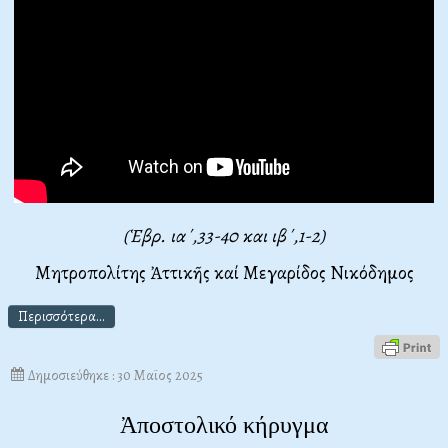
(Ἑβρ. ια΄,33-40 και ιβ΄,1-2)
Μητροπολίτης Ἀττικῆς καί Μεγαρίδος Νικόδημος
Περισσότερα...
Δημοσιεύθηκε : 30 Μαϊος 2025
Ἀποστολικό κήρυγμα