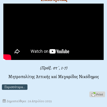
(Πράξ. στ΄, 1-7)
Μητροπολίτης Ἀττικῆς καί Μεγαρίδος Νικόδημος
Περισσότερα...
Δημοσιεύθηκε : 26 Απριλίου 2025