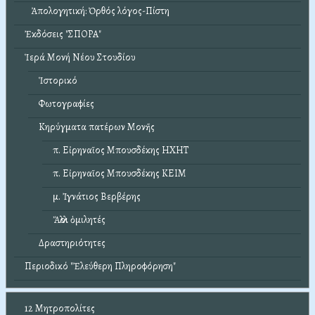
Ἀπολογητική: Ὀρθός λόγος-Πίστη
Ἐκδόσεις "ΣΠΟΡΑ"
Ἱερά Μονή Νέου Στουδίου
Ἱστορικό
Φωτογραφίες
Κηρύγματα πατέρων Μονῆς
π. Εἰρηναῖος Μπουσδέκης ΗΧΗΤ
π. Εἰρηναῖος Μπουσδέκης ΚΕΙΜ
μ. Ἰγνάτιος Βερβέρης
Ἄλλοι ὁμιλητές
Δραστηριότητες
Περιοδικό "Ἐλεύθερη Πληροφόρηση"
12 Μητροπολίτες