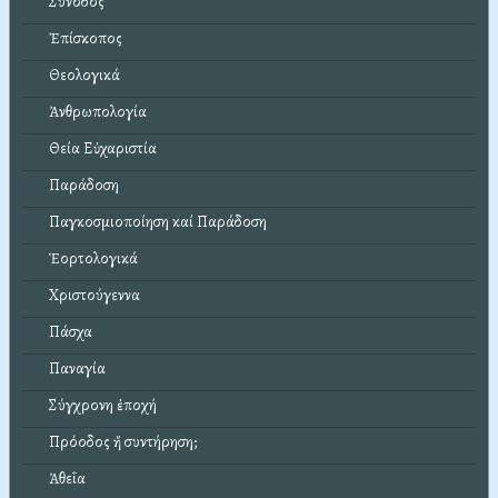
Σύνοδος
Ἐπίσκοπος
Θεολογικά
Ἀνθρωπολογία
Θεία Εὐχαριστία
Παράδοση
Παγκοσμιοποίηση καί Παράδοση
Ἑορτολογικά
Χριστούγεννα
Πάσχα
Παναγία
Σύγχρονη ἐποχή
Πρόοδος ἤ συντήρηση;
Ἀθεΐα