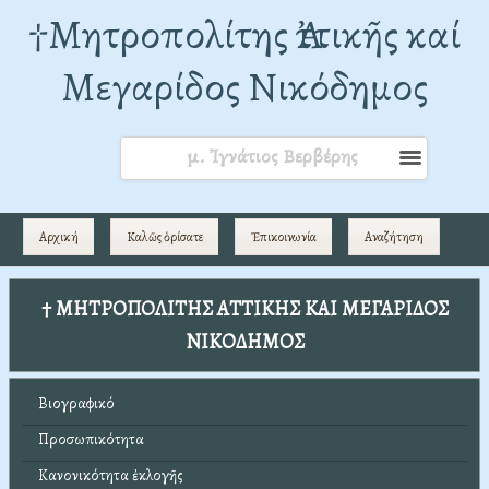
†Mητροπολίτης Ἀττικῆς καί
Μεγαρίδος Νικόδημος
μ. Ἰγνάτιος Βερβέρης
Αρχική
Καλῶς ὁρίσατε
Ἐπικοινωνία
Αναζήτηση
† ΜΗΤΡΟΠΟΛΙΤΗΣ ΑΤΤΙΚΗΣ ΚΑΙ ΜΕΓΑΡΙΔΟΣ
ΝΙΚΟΔΗΜΟΣ
Βιογραφικό
Προσωπικότητα
Κανονικότητα ἐκλογῆς