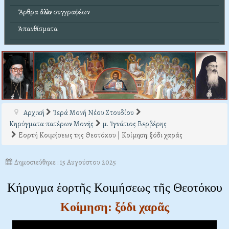
Ἄρθρα ἄλλων συγγραφέων
Ἀπανθίσματα
Αρχική
Ἱερά Μονή Νέου Στουδίου
Κηρύγματα πατέρων Μονῆς
μ. Ἰγνάτιος Βερβέρης
Εορτή Κοιμήσεως της Θεοτόκου | Κοίμηση: ξόδι χαράς
Δημοσιεύθηκε : 15 Αυγούστου 2025
Κήρυγμα ἑορτῆς Κοιμήσεως τῆς Θεοτόκου
Κοίμηση: ξόδι χαρᾶς