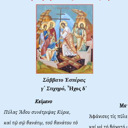
Σάββατο Ἑσπέρας
γ΄ Στιχηρό,
Ἦχος δ΄
Κείμενο
Με
Πύλας Ἅδου συνέτριψας Κύριε,
Ἀφάνισες τίς πῦλε
καὶ τῷ σῷ θανάτῳ, τοῦ θανάτου τὸ
καί μέ τό θάνατό 