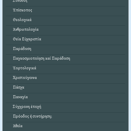
Σύνοδος
Ἐπίσκοπος
Θεολογικά
Ἀνθρωπολογία
Θεία Εὐχαριστία
Παράδοση
Παγκοσμιοποίηση καί Παράδοση
Ἑορτολογικά
Χριστούγεννα
Πάσχα
Παναγία
Σύγχρονη ἐποχή
Πρόοδος ἤ συντήρηση;
Ἀθεΐα