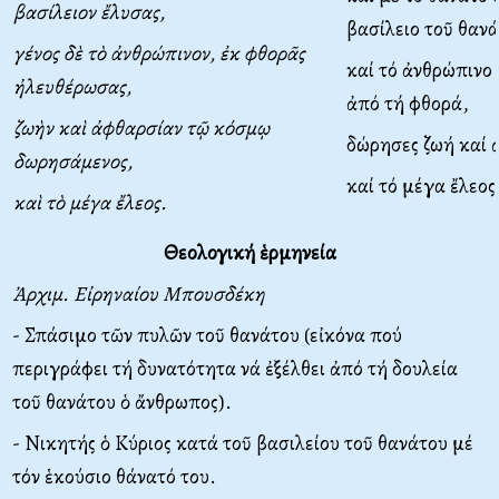
βασίλειον ἔλυσας,
βασίλειο τοῦ θανά
γένος δὲ τὸ ἀνθρώπινον, ἐκ φθορᾶς
καί τό ἀνθρώπινο
ἠλευθέρωσας,
ἀπό τή φθορά,
ζωὴν καὶ ἀφθαρσίαν τῷ κόσμῳ
δώρησες ζωή καί 
δωρησάμενος,
καί τό μέγα ἔλεος
καὶ τὸ μέγα ἔλεος.
Θεολογική ἑρμηνεία
Ἀρχιμ. Εἰρηναίου Μπουσδέκη
- Σπάσιμο τῶν πυλῶν τοῦ θανάτου (εἰκόνα πού
περιγράφει τή δυνατότητα νά ἐξέλθει ἀπό τή δουλεία
τοῦ θανάτου ὁ ἄνθρωπος).
- Νικητής ὁ Κύριος κατά τοῦ βασιλείου τοῦ θανάτου μέ
τόν ἑκούσιο θάνατό του.