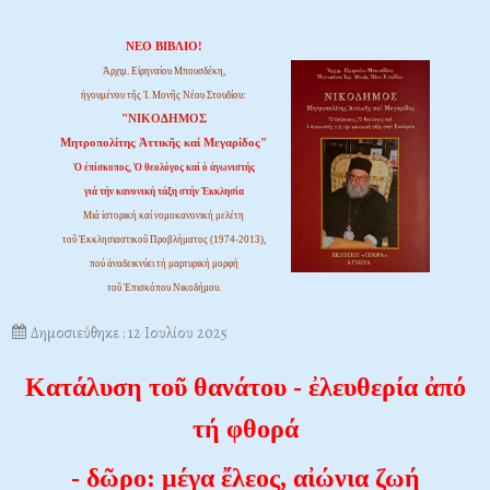
ΝΕΟ ΒΙΒΛΙΟ!
Ἀρχιμ. Εἰρηναίου Μπουσδέκη,
ἡγουμένου τῆς Ἱ. Μονῆς Νέου Στουδίου:
"ΝΙΚΟΔΗΜΟΣ
Μητροπολίτης Ἀττικῆς καί Μεγαρίδος"
Ὁ ἐπίσκοπος, Ὁ θεολόγος καί ὁ ἀγωνιστής
γιά τήν κανονική τάξη στήν Ἐκκλησία
Μιά ἱστορική καί νομοκανονική μελέτη
τοῦ Ἐκκλησιαστικοῦ Προβλήματος (1974-2013),
πού ἀναδεικνύει τή μαρτυρική μορφή
τοῦ Ἐπισκόπου Νικοδήμου.
Δημοσιεύθηκε : 12 Ιουλίου 2025
Κατάλυση τοῦ θανάτου - ἐλευθερία ἀπό
τή φθορά
- δῶρο: μέγα ἔλεος, αἰώνια ζωή