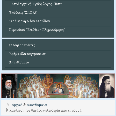
Ἀπολογητική: Ὀρθός λόγος-Πίστη
Ἐκδόσεις "ΣΠΟΡΑ"
Ἱερά Μονή Νέου Στουδίου
Περιοδικό "Ἐλεύθερη Πληροφόρηση"
12 Μητροπολίτες
Ἄρθρα ἄλλων συγγραφέων
Ἀπανθίσματα
Αρχική
Απανθίσματα
Κατάλυση του θανάτου-ελευθερία από τη φθορά