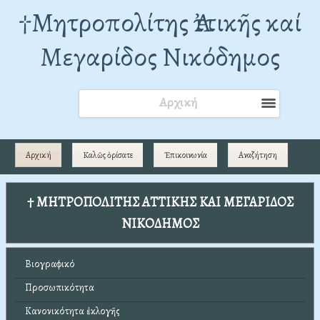
†Mητροπολίτης Ἀττικῆς καί
Μεγαρίδος Νικόδημος
Αρχική
Αρχική
Καλῶς ὁρίσατε
Ἐπικοινωνία
Αναζήτηση
† ΜΗΤΡΟΠΟΛΙΤΗΣ ΑΤΤΙΚΗΣ ΚΑΙ ΜΕΓΑΡΙΔΟΣ
ΝΙΚΟΔΗΜΟΣ
Βιογραφικό
Προσωπικότητα
Κανονικότητα ἐκλογῆς