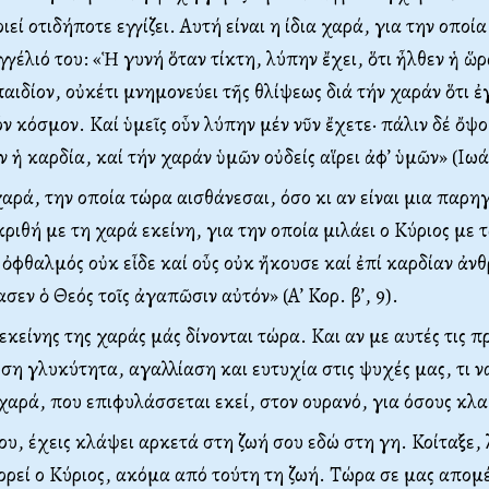
ί οτιδήποτε εγγίζει. Αυτή είναι η ίδια χαρά, για την οποία
γγέλιό του: «Ἡ γυνή ὅταν τίκτη, λύπην ἔχει, ὅτι ἦλθεν ἡ ὥ
παιδίον, οὐκέτι μνημονεύει τῆς θλίψεως διά τήν χαράν ὅτι 
όν κόσμον. Καί ὑμεῖς οὗν λύπην μέν νῦν ἔχετε
·
πάλιν δέ ὄψο
ἡ καρδία, καί τήν χαράν ὑμῶν οὐδείς αἵρει ἀφ’ ὑμῶν» (Ιωάν.
αρά, την οποία τώρα αισθάνεσαι, όσο κι αν είναι μια παρηγο
ριθή με τη χαρά εκείνη, για την οποία μιλάει ο Κύριος με 
ὀφθαλμός οὐκ εἶδε καί οὖς οὐκ ἤκουσε καί ἐπί καρδίαν ἀν
σεν ὁ Θεός τοῖς ἀγαπῶσιν αὐτόν» (Α’ Κορ. β’, 9).
κείνης της χαράς μάς δίνονται τώρα. Και αν με αυτές τις 
ση γλυκύτητα, αγαλλίαση και ευτυχία στις ψυχές μας, τι ν
 χαρά, που επιφυλάσσεται εκεί, στον ουρανό, για όσους κλα
μου, έχεις κλάψει αρκετά στη ζωή σου εδώ στη γη. Κοίταξε, 
ρεί ο Κύριος, ακόμα από τούτη τη ζωή. Τώρα σε μας απομέ