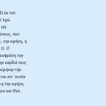
Εἰ ἐκ τοῦ
λ’ ἐγώ
 19).
ρώπους, που
, την ειρήνη, η
 7). Ο
α εκφράση την
ην καρδιά τους
«εἰρήνην τήν
εται απ΄ αυτόν
λη την ειρήνη
ριο και Θεό.