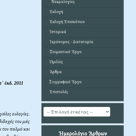
Νεκρολογίες
Ἐκλογή
Ἐκλογή Ἐπισκόπων
Ἱστορικά
Ἱερώνυμος - Δικτατορία
Ποιμαντικό Ἔργο
Ὁμιλίες
Ἄρθρα
Συγγραφικό Ἔργο
 ε΄ έκδ. 2011
Ἐπιστολές
γάλες ευλογίες.
διδαχές του μάς
ι τον παλμό και
Ἡμερολόγιο Ἄρθρων