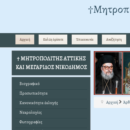
†Mητροπο
Αρχική
Καλῶς ὁρίσατε
Ἐπικοινωνία
Αναζήτηση
† ΜΗΤΡΟΠΟΛΙΤΗΣ ΑΤΤΙΚΗΣ
ΚΑΙ ΜΕΓΑΡΙΔΟΣ ΝΙΚΟΔΗΜΟΣ
Βιογραφικό
Προσωπικότητα
Αρχική
Άρθ
Κανονικότητα ἐκλογῆς
Νεκρολογίες
Φωτογραφίες