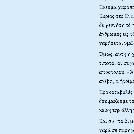
Πνεύμα χαροποιε
Κύριος στο Ευα
δέ γεννήση τό 
ἄνθρωπος εἰς τ
χαρήσεται ὑμῶν 
Όμως, αυτή η χ
τίποτα, αν συγκ
αποστόλου: «Ἅ 
ἀνέβη, ἅ ἡτοίμα
Προκαταβολές ε
δοκιμάζουμε τό
κείνη την άλλη
Και συ, παιδί 
χαρά σε παρηγο