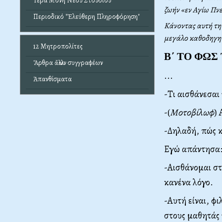
Ἱερά Μονή Νέου Στουδίου
ζωήν «εν Αγίω Πνε
Περιοδικό "Ἐλεύθερη Πληροφόρηση"
Κάνοντας αυτή τη
μεγάλο καθοδηγητ
12 Μητροπολίτες
Β΄ ΤΟ ΦΩΣ
Ἄρθρα ἄλλων συγγραφέων
...
Ἀπανθίσματα
-Τι αισθάνεσαι
-(
Μοτοβίλωφ
) 
-Δηλαδή, πώς κ
Εγώ απάντησα
-Αισθάνομαι στ
κανένα λόγο.
-Αυτή είναι, φι
στους μαθητάς 