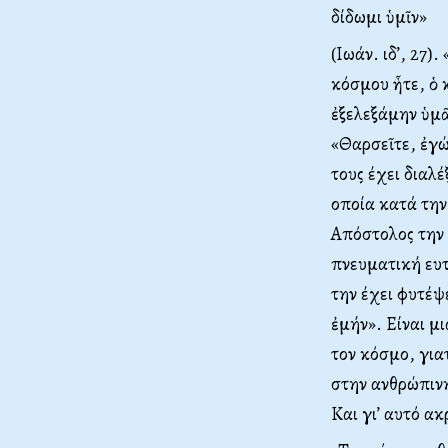
δίδωμι ὑμῖν»
(Ιωάν. ιδ’, 27)
κόσμου ἧτε, ὁ κ
ἐξελεξάμην ὑμᾶς
«Θαρσεῖτε, ἐγώ 
τους έχει διαλέ
οποία κατά την
Απόστολος την 
πνευματική ευτ
την έχει φυτέψ
ἐμήν». Είναι μ
τον κόσμο, για
στην ανθρώπινη
Και γι’ αυτό ακ