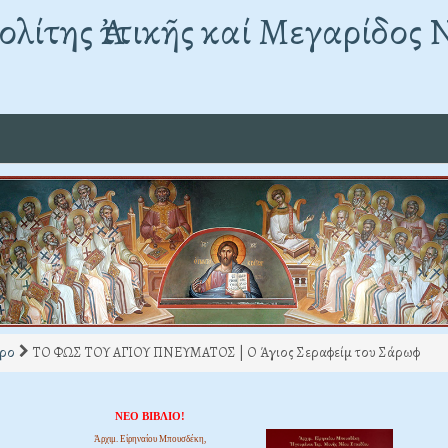
λίτης Ἀττικῆς καί Μεγαρίδος 
ρο
ΤΟ ΦΩΣ ΤΟΥ ΑΓΙΟΥ ΠΝΕΥΜΑΤΟΣ | Ο Άγιος Σεραφείμ του Σάρωφ
ΝΕΟ ΒΙΒΛΙΟ!
Ἀρχιμ. Εἰρηναίου Μπουσδέκη,