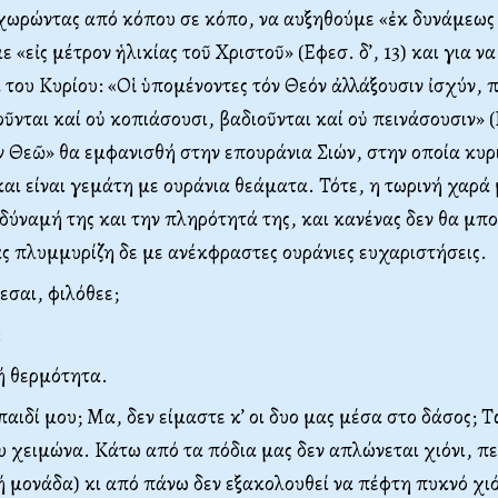
χωρώντας από κόπου σε κόπο, να αυξηθούμε «ἐκ δυνάμεως 
ε «εἰς μέτρον ἡλικίας τοῦ Χριστοῦ» (Εφεσ. δ’, 13) και για 
α του Κυρίου: «Οἱ ὑπομένοντες τόν Θεόν ἀλλάξουσιν ἰσχύν,
ῦνται καί οὐ κοπιάσουσι, βαδιοῦνται καί οὐ πεινάσουσιν» (
ν Θεῶ» θα εμφανισθή στην επουράνια Σιών, στην οποία κυρ
αι είναι γεμάτη με ουράνια θεάματα. Τότε, η τωρινή χαρά 
η δύναμή της και την πληρότητά της, και κανένας δεν θα μπ
ς πλυμμυρίζη δε με ανέκφραστες ουράνιες ευχαριστήσεις.
εσαι, φιλόθεε;
:
ή θερμότητα.
παιδί μου; Μα, δεν είμαστε κ’ οι δυο μας μέσα στο δάσος; 
υ χειμώνα. Κάτω από τα πόδια μας δεν απλώνεται χιόνι, π
 μονάδα) κι από πάνω δεν εξακολουθεί να πέφτη πυκνό χιόν