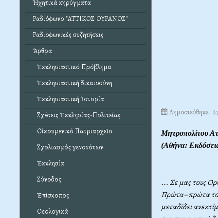
Ἠχητικά κηρύγματα
Ραδιόφωνο "ΑΤΤΙΚΟΣ ΟΥΡΑΝΟΣ"
Ραδιοφωνικές συζητήσεις
Ἄρθρα
Ἐκκλησιαστικό Πρόβλημα
Ἐκκλησιαστική δικαιοσύνη
Ἐκκλησιαστική Ἱστορία
Δημοσιεύθηκε : 
Σχέσεις Ἐκκλησίας-Πολιτείας
Οἰκουμενικό Πατριαρχεῖο
Μητροπολίτου Ατ
(Αθήνα: Εκδόσεις
Σχολιασμός γενονότων
Ἐκκλησία
Σύνοδος
... Σε μας τους Ο
Πρώτα–πρώτα τοπο
Ἐπίσκοπος
μεταδίδει ανεκτίμ
Θεολογικά