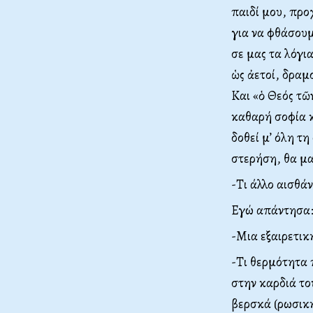
παιδί μου, προ
για να φθάσουμ
σε μας τα λόγι
ὡς ἀετοί, δραμο
Και «ὁ Θεός τῶ
καθαρή σοφία κ
δοθεί μ’ όλη τ
στερήση, θα μα
-Τι άλλο αισθάν
Εγώ απάντησα
-Μια εξαιρετικ
-Τι θερμότητα 
στην καρδιά το
βερσκά (ρωσική