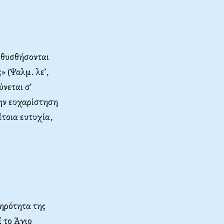
Μεθυσθήσονται
» (Ψαλμ. λε’,
ύνεται σ’
ην ευχαρίστηση
έτοια ευτυχία,
ηρότητα της
 το Άγιο