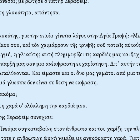
άνεσαι; με ρώτησε ο πατήρ Σεραφείμ.
τη γλυκύτητα, απάντησα.
γλυκύτης, για την οποία γίνεται λόγος στην Αγία Γραφή: «
κου σου, καί τόν χειμάρρουν τῆς τρυφῆς σοῦ ποτιεῖς αὐτούς
ιγμή, η γλυκύτης αυτή πλημμυρίζει τις καρδιές μας και ξεχ
ύπαρξή μας σαν μια ανέκφραστη ευχαρίστηση. Απ΄ αυτήν τ
 απαλύνονται. Και είμαστε και οι δυο μας γεμάτοι από μια τ
ιά γλώσσα δεν είναι σε θέση να εκφράση.
 ακόμα;
η χαρά σ’ ολόκληρη την καρδιά μου.
ης Σεραφείμ συνέχισε:
Πνεύμα συγκαταβαίνη στον άνθρωπο και του χαρίζη την πλ
 τότε η ανθρώπινη ψυχή γεμίζει με ανέκφραστη χαρά. Γιατί