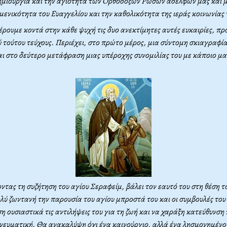
ημιουργία και την αγιότητα των Ορθοδόξων Ρώσων αδελφών μας και μ
μενικότητα του Ευαγγελίου και την καθολικότητα της ιεράς κοινωνίας
έρουμε κοντά στην κάθε ψυχή τις δυο ανεκτίμητες αυτές ευκαιρίες, π
 τούτου τεύχους. Περιέχει, στο πρώτο μέρος, μια σύντομη σκιαγραφία
ι στο δεύτερο μετάφραση μιας υπέροχης συνομιλίας του με κάποιο μα
οντας τη συζήτηση του αγίου Σεραφείμ, βάλει τον εαυτό του στη θέση 
ύ ζωντανή την παρουσία του αγίου μπροστά του και οι συμβουλές του
 ουσιαστικά τις αντιλήψεις του για τη ζωή και να χαράξη κατεύθυνση
πνευματική. Θα ανακαλύψη όχι ένα καινούργιο, αλλά ένα λησμονημένο