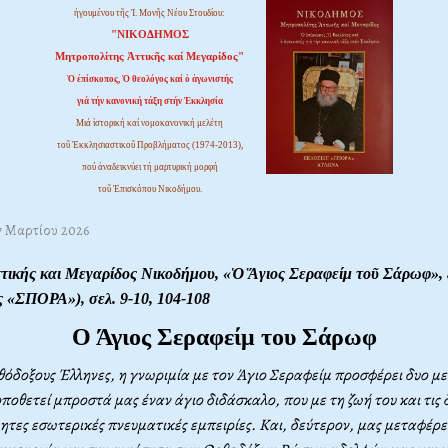
ἡγουμένου τῆς Ἱ. Μονῆς Νέου Στουδίου:
"ΝΙΚΟΔΗΜΟΣ
Μητροπολίτης Ἀττικῆς καί Μεγαρίδος"
Ὁ ἐπίσκοπος, Ὁ θεολόγος καί ὁ ἀγωνιστής
γιά τήν κανονική τάξη στήν Ἐκκλησία
Μιά ἱστορική καί νομοκανονική μελέτη
τοῦ Ἐκκλησιαστικοῦ Προβλήματος (1974-2013),
πού ἀναδεικνύει τή μαρτυρική μορφή
τοῦ Ἐπισκόπου Νικοδήμου.
27 Μαρτίου 2026
τικής και Μεγαρίδος Νικοδήμου, «
Ὁ Ἅγιος Σεραφείμ τοῦ Σάρωφ
»,
 «ΣΠΟΡΑ»), σελ. 9-10, 104-108
Ο Άγιος Σεραφείμ του Σάρωφ
ρθόδοξους Έλληνες, η γνωριμία με τον Άγιο Σεραφείμ προσφέρει δυο με
θετεί μπροστά μας έναν άγιο διδάσκαλο, που με τη ζωή του και τις 
ητες εσωτερικές πνευματικές εμπειρίες. Και, δεύτερον, μας μεταφέρε