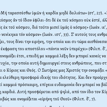
. «Μή ταρασσέσθω ὑμῶν ἡ καρδία μηδέ δειλιάτω» (στ’, 27). «
όσμος ἄν τό ἴδιον ἐφίλει
·
ὅτι δέ ἐκ τοῦ κόσμου οὐκ ἐστέ, ἀλ
 ἐκ τοῦ κόσμου, διά τοῦτο μισεῖ ὑμᾶς ὁ κόσμος» (Ιωάν. ιε’,
νενίκηκα τόν κόσμον» (Ιωάν. ιστ’, 33). Σ’ αυτούς τους ανθ
ξει, τους δίνει την ειρήνη, την οποία και συ τώρα αισθάνεσαι
 έκφραση του αποστόλου «πάντα νοῦν ὑπερέχει» (Φιλιπ. δ’,
ονομάζει έτσι, επειδή με καμμιά λέξη δεν μπορεί κανείς ν
υχία, την οποία αυτή δημιουργεί στους ανθρώπους, που στ
ει ο Κύριος και Θεός. Ο Σωτήρας μας Χριστός την ονομάζει 
ια ελεύθερη προσφορά ιδικής του ιδιότητος. Και δεν προέρχ
τί καμμιά πρόσκαιρη, επίγεια ευδαιμονία δεν μπορεί να βά
 καρδιά. Αυτή προσφέρεται από ψηλά, από τον ίδιο τον Κύ
ριβώς και ονομάζεται «εἰρήνη τοῦ Θεοῦ» (Φιλιπ. δ’, 7).