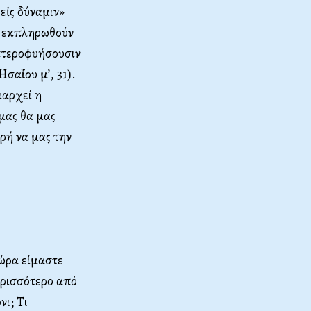
εἰς δύναμιν»
να εκπληρωθούν
 πτεροφυήσουσιν
Ησαΐου μ’, 31).
ιαρχεί η
μας θα μας
ορή να μας την
Τώρα είμαστε
ερισσότερο από
ι; Τι