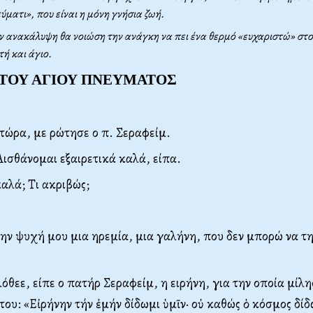
ύματι», που είναι η μόνη γνήσια ζωή.
ν ανακάλυψη θα νοιώση την ανάγκη να πει ένα θερμό «ευχαριστώ» στο
ή και άγιο.
 ΤΟΥ ΑΓΙΟΥ ΠΝΕΥΜΑΤΟΣ
 τώρα, με ρώτησε ο π. Σεραφείμ.
Αισθάνομαι εξαιρετικά καλά, είπα.
αλά; Τι ακριβώς;
:
ην ψυχή μου μια ηρεμία, μια γαλήνη, που δεν μπορώ να τ
λόθεε, είπε ο πατήρ Σεραφείμ, η ειρήνη, για την οποία μίλη
του: «Εἰρήνην τήν ἐμήν δίδωμι ὑμῖν
·
οὐ καθώς ὁ κόσμος δίδ