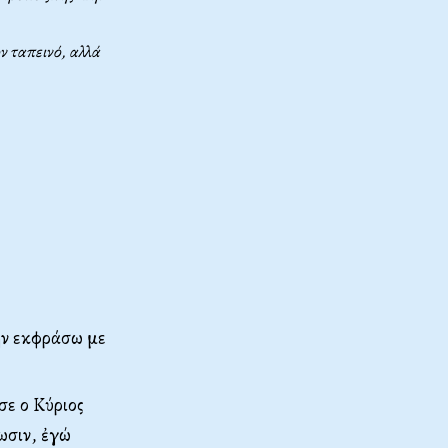
ν ταπεινό, αλλά
ην εκφράσω με
σε ο Κύριος
ωσιν, ἐγώ