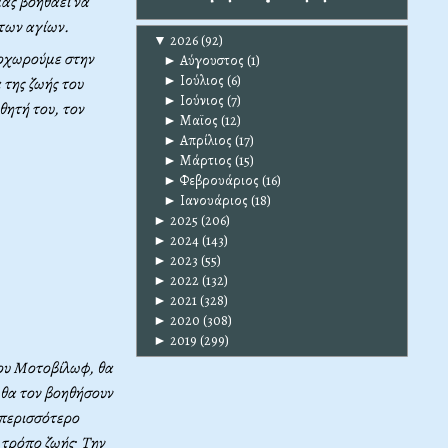
ας βοηθάει να
 των αγίων.
▼
2026
(92)
ροχωρούμε στην
►
Αύγουστος
(1)
►
Ιούλιος
(6)
 της ζωής του
►
Ιούνιος
(7)
θητή του, τον
►
Μαϊος
(12)
►
Απρίλιος
(17)
►
Μάρτιος
(15)
►
Φεβρουάριος
(16)
►
Ιανουάριος
(18)
►
2025
(206)
►
2024
(143)
►
2023
(55)
►
2022
(132)
►
2021
(328)
►
2020
(308)
►
2019
(299)
του Μοτοβίλωφ, θα
 θα τον βοηθήσουν
 περισσότερο
 τρόπο ζωής
·
Την