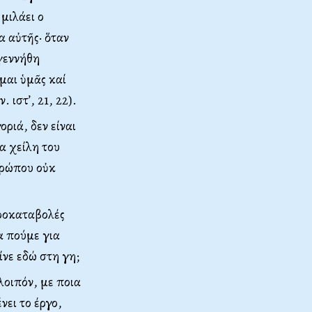
 μιλάει ο
ρα αὐτῆς
·
ὅταν
ἐγεννήθη
μαι ὑμᾶς καί
 ιστ’, 21, 22).
ριά, δεν είναι
τα χείλη του
θρώπου οὐκ
προκαταβολές
α πούμε για
ίνε εδώ στη γη;
λοιπόν, με ποια
νει το έργο,