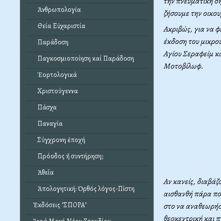
την πνευματική δ
Ἀνθρωπολογία
ζήσουμε την οικου
Θεία Εὐχαριστία
Ακριβώς, για να φ
έκδοση του μικρού
Παράδοση
Αγίου Σεραφείμ κα
Παγκοσμιοποίηση καί Παράδοση
Μοτοβίλωφ.
Ἑορτολογικά
Χριστούγεννα
Πάσχα
Παναγία
Σύγχρονη ἐποχή
Πρόοδος ἤ συντήρηση;
Ἀθεΐα
Αν κανείς, διαβάζ
Ἀπολογητική: Ὀρθός λόγος-Πίστη
αισθανθή πάρα πολ
Ἐκδόσεις "ΣΠΟΡΑ"
στο να αναθεωρήση
θεοκεντρική και 