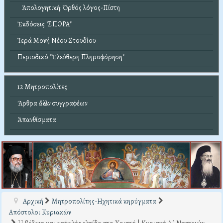
Ἀπολογητική: Ὀρθός λόγος-Πίστη
Ἐκδόσεις "ΣΠΟΡΑ"
Ἱερά Μονή Νέου Στουδίου
Περιοδικό "Ἐλεύθερη Πληροφόρηση"
12 Μητροπολίτες
Ἄρθρα ἄλλων συγγραφέων
Ἀπανθίσματα
Αρχική
Μητροπολίτης-Ηχητικά κηρύγματα
Απόστολοι Κυριακών