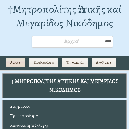
†Mητροπολίτης Ἀττικῆς καί
Μεγαρίδος Νικόδημος
Αρχική
Αρχική
Καλῶς ὁρίσατε
Ἐπικοινωνία
Αναζήτηση
† ΜΗΤΡΟΠΟΛΙΤΗΣ ΑΤΤΙΚΗΣ ΚΑΙ ΜΕΓΑΡΙΔΟΣ
ΝΙΚΟΔΗΜΟΣ
Βιογραφικό
Προσωπικότητα
Κανονικότητα ἐκλογῆς