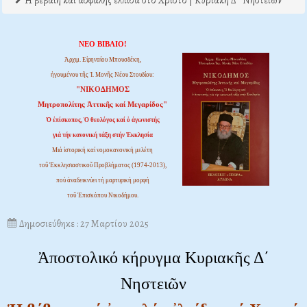
Η βέβαιη και ασφαλής ελπίδα στο Χριστό | Κυριακή Δ΄ Νηστειών
ΝΕΟ ΒΙΒΛΙΟ!
Ἀρχιμ. Εἰρηναίου Μπουσδέκη,
ἡγουμένου τῆς Ἱ. Μονῆς Νέου Στουδίου:
"ΝΙΚΟΔΗΜΟΣ
Μητροπολίτης Ἀττικῆς καί Μεγαρίδος"
Ὁ ἐπίσκοπος, Ὁ θεολόγος καί ὁ ἀγωνιστής
γιά τήν κανονική τάξη στήν Ἐκκλησία
Μιά ἱστορική καί νομοκανονική μελέτη
τοῦ Ἐκκλησιαστικοῦ Προβλήματος (1974-2013),
πού ἀναδεικνύει τή μαρτυρική μορφή
τοῦ Ἐπισκόπου Νικοδήμου.
Δημοσιεύθηκε : 27 Μαρτίου 2025
Ἀποστολικό κήρυγμα Κυριακῆς Δ΄
Νηστειῶν