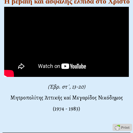
Ἡ βέβαιη καί ἀσφαλής ἐλπίδα στό Χριστό
(Ἑβρ. στ΄, 13-20)
Μητροπολίτης Ἀττικῆς καί Μεγαρίδος Νικόδημος
(1974 - 1983)