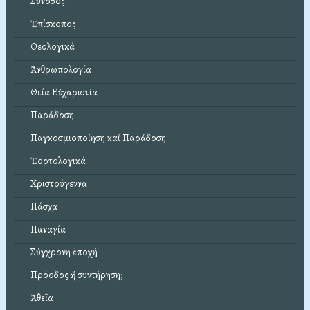
Σύνοδος
Ἐπίσκοπος
Θεολογικά
Ἀνθρωπολογία
Θεία Εὐχαριστία
Παράδοση
Παγκοσμιοποίηση καί Παράδοση
Ἑορτολογικά
Χριστούγεννα
Πάσχα
Παναγία
Σύγχρονη ἐποχή
Πρόοδος ἤ συντήρηση;
Ἀθεΐα