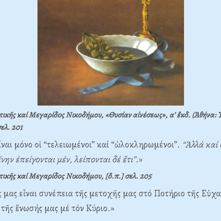
ικῆς καί Μεγαρίδος Νικοδήμου, «Θυσίαν αἰνέσεως», α’ ἔκδ. (Ἀθήνα: 
ελ. 201
εἶναι μόνο οἱ “τελειωμένοι” καί “ὡλοκληρωμένοι”.
“Ἀλλά καί 
νην ἐπείγονται μέν, λείπονται δέ ἔτι”
.»
ικῆς καί Μεγαρίδος Νικοδήμου, [ὅ.π.] σελ. 205
ς μας εἶναι συνέπεια τῆς μετοχῆς μας στό Ποτήριο τῆς Εὐχα
τῆς ἕνωσής μας μέ τόν Κύριο.»