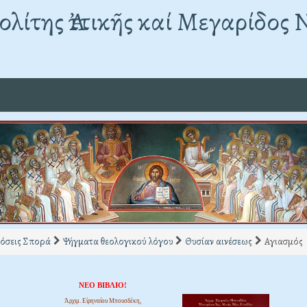
λίτης Ἀττικῆς καί Μεγαρίδος 
όσεις Σπορά
Ψήγματα θεολογικού λόγου
Θυσίαν αινέσεως
Αγιασμός
ΝΕΟ ΒΙΒΛΙΟ!
Ἀρχιμ. Εἰρηναίου Μπουσδέκη,