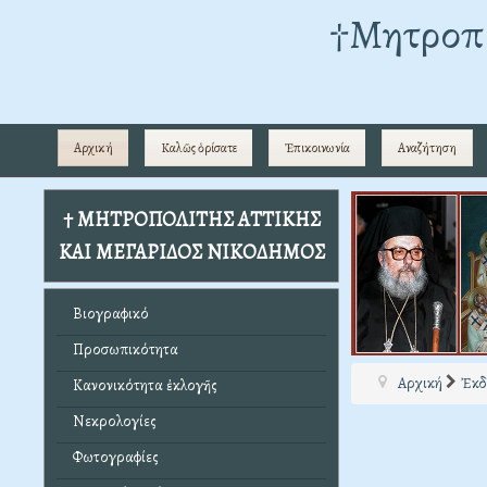
†Mητροπο
Αρχική
Καλῶς ὁρίσατε
Ἐπικοινωνία
Αναζήτηση
† ΜΗΤΡΟΠΟΛΙΤΗΣ ΑΤΤΙΚΗΣ
ΚΑΙ ΜΕΓΑΡΙΔΟΣ ΝΙΚΟΔΗΜΟΣ
Βιογραφικό
Προσωπικότητα
Αρχική
Ἐκδ
Κανονικότητα ἐκλογῆς
Νεκρολογίες
Φωτογραφίες