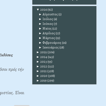
▼
2026
(92)
►
Αύγουστος
(1)
►
Ιούλιος
(6)
►
Ιούνιος
(7)
►
Μαϊος
(12)
►
Απρίλιος
(17)
►
Μάρτιος
(15)
►
Φεβρουάριος
(16)
►
Ιανουάριος
(18)
►
2025
(206)
Ἐκδόσεις
►
2024
(143)
►
2023
(55)
►
2022
(132)
ὅσοι πρός τήν
►
2021
(328)
►
2020
(308)
►
2019
(299)
ριστίας. Εἶναι