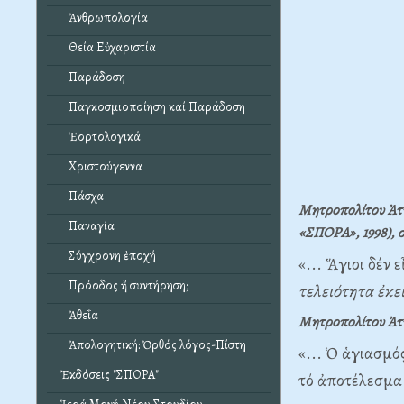
Ἀνθρωπολογία
Θεία Εὐχαριστία
Παράδοση
Παγκοσμιοποίηση καί Παράδοση
Ἑορτολογικά
Χριστούγεννα
Πάσχα
Μητροπολίτου Ἀττ
Παναγία
«ΣΠΟΡΑ», 1998), σ
Σύγχρονη ἐποχή
«... Ἅγιοι δέν 
Πρόοδος ἤ συντήρηση;
τελειότητα ἐκεί
Ἀθεΐα
Μητροπολίτου Ἀττ
Ἀπολογητική: Ὀρθός λόγος-Πίστη
«... Ὁ ἁγιασμό
Ἐκδόσεις "ΣΠΟΡΑ"
τό ἀποτέλεσμα 