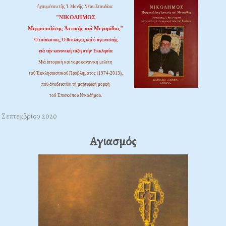
ἡγουμένου τῆς Ἱ. Μονῆς Νέου Στουδίου:
"ΝΙΚΟΔΗΜΟΣ
Μητροπολίτης Ἀττικῆς καί Μεγαρίδος"
Ὁ ἐπίσκοπος, Ὁ θεολόγος καί ὁ ἀγωνιστής
γιά τήν κανονική τάξη στήν Ἐκκλησία
Μιά ἱστορική καί νομοκανονική μελέτη
τοῦ Ἐκκλησιαστικοῦ Προβλήματος (1974-2013),
πού ἀναδεικνύει τή μαρτυρική μορφή
τοῦ Ἐπισκόπου Νικοδήμου.
12 Σεπτεμβρίου 2020
Αγιασμός