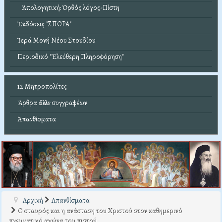
Ἀπολογητική: Ὀρθός λόγος-Πίστη
Ἐκδόσεις "ΣΠΟΡΑ"
Ἱερά Μονή Νέου Στουδίου
Περιοδικό "Ἐλεύθερη Πληροφόρηση"
12 Μητροπολίτες
Ἄρθρα ἄλλων συγγραφέων
Ἀπανθίσματα
Αρχική
Απανθίσματα
Ο σταυρός και η ανάσταση του Χριστού στον καθημερινό
πνευματικό αγώνα του πιστού