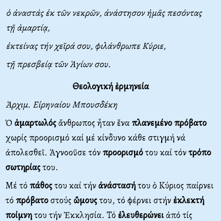
ὁ ἀναστάς ἐκ τῶν νεκρῶν, ἀνάστησον ἡμᾶς πεσόντας
τῇ ἁμαρτίᾳ,
ἐκτείνας τήν χεῖρά σου, φιλάνθρωπε Κύριε,
τῇ πρεσβείᾳ τῶν Ἁγίων σου.
Θεολογική ἑρμηνεία
Ἀρχιμ. Εἰρηναίου Μπουσδέκη
Ὁ
ἁμαρτωλός
ἄνθρωπος ἦταν ἕνα
πλανεμένο πρόβατο
χωρίς προορισμό καί μέ κίνδυνο κάθε στιγμή νά
ἀπολεσθεῖ. Ἀγνοοῦσε τόν
προορισμό
του καί τόν
τρόπο
σωτηρίας
του.
Μέ τό
πάθος
του καί τήν
ἀνάστασή
του ὁ Κύριος παίρνει
τό
πρόβατο
στούς
ὤμους
του, τό φέρνει στήν
ἐκλεκτή
ποίμνη
του τήν Ἐκκλησία. Τό
ἐλευθερώνει
ἀπό τίς