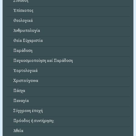
Σύνοδος
Ἐπίσκοπος
Θεολογικά
Ἀνθρωπολογία
Θεία Εὐχαριστία
Παράδοση
Παγκοσμιοποίηση καί Παράδοση
Ἑορτολογικά
Χριστούγεννα
Πάσχα
Παναγία
Σύγχρονη ἐποχή
Πρόοδος ἤ συντήρηση;
Ἀθεΐα