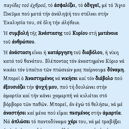
παγίδες τοῦ ἐχθροῦ,
τό
ἀσφαλίζει
, τό
ὁδηγεῖ,
μέ τό Ἅγιο
Πνεῦμα πού μετά τήν ἀνάληψή του στέλνει στήν
Ἐκκλησία του, σέ ὅλη τήν
ἀλήθεια
.
Ἡ
συμβολή
τῆς
Ἀνάστασης
τοῦ
Κυρίου
στή
μετάνοια
τοῦ
ἀνθρώπου
.
Ἡ
ἀνάσταση
εἶναι ἡ
κατάργηση
τοῦ
διαβόλου
, ἡ νίκη
κατά τοῦ θανάτου. Βλέποντας τόν ἀναστημένο Κύριο νά
νικάει τόν ὑπαίτιο τῶν πτώσεών μας παίρνουμε
δύναμη
.
Μπορεῖ ὁ
Ἀναστημένος
νά
νικήσει
καί τόν
διάβολο
πού
ἐξουσιάζει
τήν
ψυχή
μου
, πού τή δουλώνει στήν
ἁμαρτία καί τήν κάνει χαμερπῆ νά κυλιέται στό
βόρβορο τῶν παθῶν. Μπορεῖ, ἄν ἐγώ τό θελήσω, νά μέ
ἀναστήσει
καί μένα πού εἶμαι
πεσμένος
στήν
ἁμαρτία
.
Νά
ἁπλώσει
τό παντοδύναμο
χέρι
του, νά μέ τραβήξει