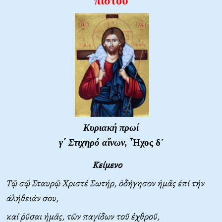
πιστοῦ
Κυριακή πρωί
γ΄ Στιχηρό αἴνων,
Ἦχος δ΄
Κείμενο
Τῷ σῷ Σταυρῷ Χριστέ Σωτήρ, ὁδήγησον ἡμᾶς ἐπί τήν
ἀλήθειάν σου,
καί ῥῦσαι ἡμᾶς, τῶν παγίδων τοῦ ἐχθροῦ,