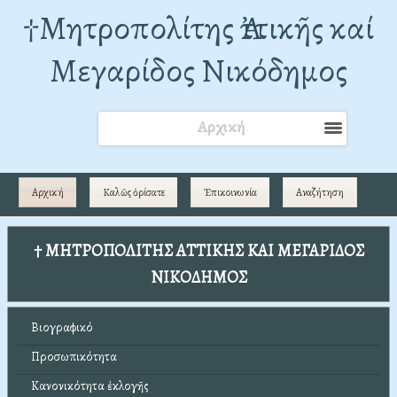
†Mητροπολίτης Ἀττικῆς καί
Μεγαρίδος Νικόδημος
Αρχική
Αρχική
Καλῶς ὁρίσατε
Ἐπικοινωνία
Αναζήτηση
† ΜΗΤΡΟΠΟΛΙΤΗΣ ΑΤΤΙΚΗΣ ΚΑΙ ΜΕΓΑΡΙΔΟΣ
ΝΙΚΟΔΗΜΟΣ
Βιογραφικό
Προσωπικότητα
Κανονικότητα ἐκλογῆς