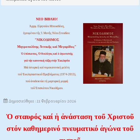
ΝΕΟ ΒΙΒΛΙΟ!
Ἀρχιμ. Εἰρηναίου Μπουσδέκη,
ἡγουμένου τῆς Ἱ. Μονῆς Νέου Στουδίου:
"ΝΙΚΟΔΗΜΟΣ
Μητροπολίτης Ἀττικῆς καί Μεγαρίδος"
Ὁ ἐπίσκοπος, Ὁ θεολόγος καί ὁ ἀγωνιστής
γιά τήν κανονική τάξη στήν Ἐκκλησία
Μιά ἱστορική καί νομοκανονική μελέτη
τοῦ Ἐκκλησιαστικοῦ Προβλήματος (1974-2013),
πού ἀναδεικνύει τή μαρτυρική μορφή
τοῦ Ἐπισκόπου Νικοδήμου.
Δημοσιεύθηκε : 21 Φεβρουαρίου 2026
Ὁ σταυρός καί ἡ ἀνάσταση τοῦ Χριστοῦ
στόν καθημερινό πνευματικό ἀγώνα τοῦ