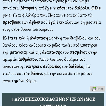
ἀπό τίς ἁμαρτωλές προσκολλήσεις μου καί νά μέ
σηκώσει.
Μπορεῖ
γιατί ἔχει
νικήσει
τόν
διάβολο
.
Θέλει
γιατί εἶναι φιλάνθρωπος. Παρακινεῖται καί ἀπό τίς
πρεσβεῖες
τῶν
ἁγίων
πού ἐγώ ἐπικαλοῦμαι τή μεσιτεία
τους στόν θρόνο τοῦ Κυρίου.
Βλέπετε πώς ἡ
ἀνάσταση
ὡς νίκη τοῦ διαβόλου καί τοῦ
θανάτου πόσο καθοριστικό
ρόλο
παίζει στό
μυστήριο
τῆς
μετανοίας
καί τῆς
ἀνάστασης
τοῦ
πεσμένου
στήν
ἁμαρτία
ἀνθρώπου
. Ἀφοῦ λοιπόν, δυνάμει τοῦ
ἀναστάντος,
νικήσει
ὁ
ἄνθρωπος
τόν
διάβολο
, θά
νικήσει καί τόν
θάνατο
μέ τήν κοινωνία του μέ τόν
ἀναστημένο Κύριο.
† ΑΡΧΙΕΠΙΣΚΟΠΟΣ ΑΘΗΝΩΝ ΙΕΡΩΝΥΜΟΣ