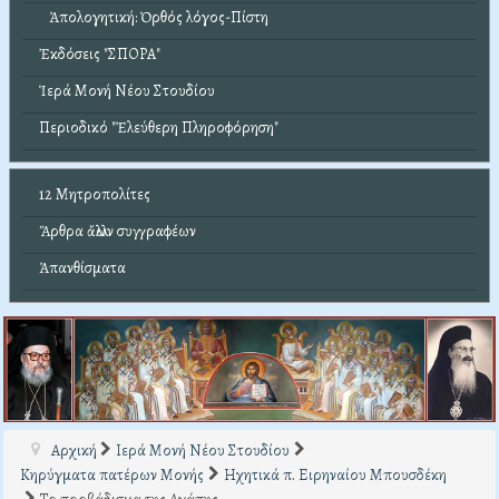
Ἀπολογητική: Ὀρθός λόγος-Πίστη
Ἐκδόσεις "ΣΠΟΡΑ"
Ἱερά Μονή Νέου Στουδίου
Περιοδικό "Ἐλεύθερη Πληροφόρηση"
12 Μητροπολίτες
Ἄρθρα ἄλλων συγγραφέων
Ἀπανθίσματα
Αρχική
Ιερά Μονή Νέου Στουδίου
Κηρύγματα πατέρων Μονής
Ηχητικά π. Ειρηναίου Μπουσδέκη