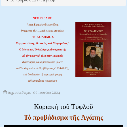
Το προβάδισμα της Αγάπης
ΝΕΟ ΒΙΒΛΙΟ!
Ἀρχιμ. Εἰρηναίου Μπουσδέκη,
ἡγουμένου τῆς Ἱ. Μονῆς Νέου Στουδίου:
"ΝΙΚΟΔΗΜΟΣ
Μητροπολίτης Ἀττικῆς καί Μεγαρίδος"
Ὁ ἐπίσκοπος, Ὁ θεολόγος καί ὁ ἀγωνιστής
γιά τήν κανονική τάξη στήν Ἐκκλησία
Μιά ἱστορική καί νομοκανονική μελέτη
τοῦ Ἐκκλησιαστικοῦ Προβλήματος (1974-2013),
πού ἀναδεικνύει τή μαρτυρική μορφή
τοῦ Ἐπισκόπου Νικοδήμου.
Δημοσιεύθηκε : 09 Ιουνίου 2024
Κυριακή τοῦ Τυφλοῦ
Τό προβάδισμα τῆς Ἀγάπης