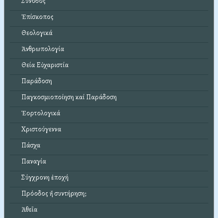
Σύνοδος
Ἐπίσκοπος
Θεολογικά
Ἀνθρωπολογία
Θεία Εὐχαριστία
Παράδοση
Παγκοσμιοποίηση καί Παράδοση
Ἑορτολογικά
Χριστούγεννα
Πάσχα
Παναγία
Σύγχρονη ἐποχή
Πρόοδος ἤ συντήρηση;
Ἀθεΐα