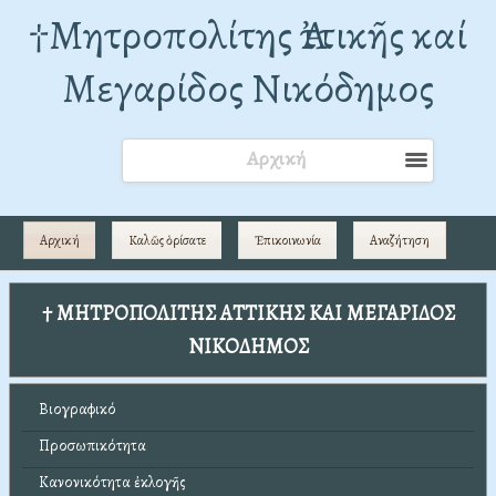
†Mητροπολίτης Ἀττικῆς καί
Μεγαρίδος Νικόδημος
Αρχική
Αρχική
Καλῶς ὁρίσατε
Ἐπικοινωνία
Αναζήτηση
† ΜΗΤΡΟΠΟΛΙΤΗΣ ΑΤΤΙΚΗΣ ΚΑΙ ΜΕΓΑΡΙΔΟΣ
ΝΙΚΟΔΗΜΟΣ
Βιογραφικό
Προσωπικότητα
Κανονικότητα ἐκλογῆς