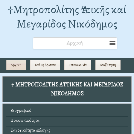
†Mητροπολίτης Ἀττικῆς καί
Μεγαρίδος Νικόδημος
Αρχική
Αρχική
Καλῶς ὁρίσατε
Ἐπικοινωνία
Αναζήτηση
† ΜΗΤΡΟΠΟΛΙΤΗΣ ΑΤΤΙΚΗΣ ΚΑΙ ΜΕΓΑΡΙΔΟΣ
ΝΙΚΟΔΗΜΟΣ
Βιογραφικό
Προσωπικότητα
Κανονικότητα ἐκλογῆς