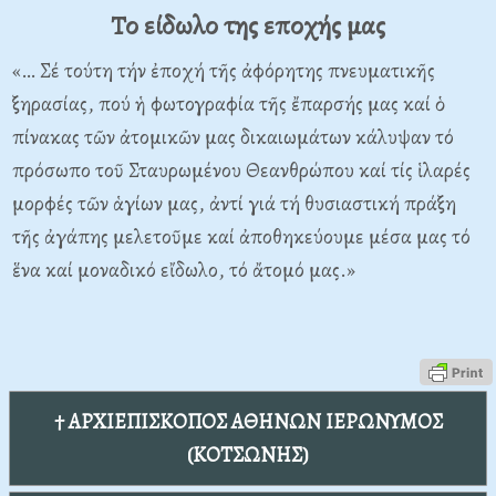
Το είδωλο της εποχής μας
«… Σέ τούτη τήν ἐποχή τῆς ἀφόρητης πνευματικῆς
ξηρασίας, πού ἡ φωτογραφία τῆς ἔπαρσής μας καί ὁ
πίνακας τῶν ἀτομικῶν μας δικαιωμάτων κάλυψαν τό
πρόσωπο τοῦ Σταυρωμένου Θεανθρώπου καί τίς ἱλαρές
μορφές τῶν ἁγίων μας, ἀντί γιά τή θυσιαστική πράξη
τῆς ἀγάπης μελετοῦμε καί ἀποθηκεύουμε μέσα μας τό
ἕνα καί μοναδικό εἴδωλο, τό ἄτομό μας.»
† ΑΡΧΙΕΠΙΣΚΟΠΟΣ ΑΘΗΝΩΝ ΙΕΡΩΝΥΜΟΣ
(ΚΟΤΣΩΝΗΣ)