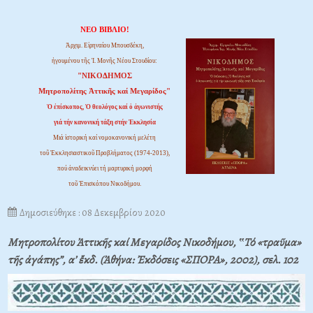
ΝΕΟ ΒΙΒΛΙΟ!
Ἀρχιμ. Εἰρηναίου Μπουσδέκη,
ἡγουμένου τῆς Ἱ. Μονῆς Νέου Στουδίου:
"ΝΙΚΟΔΗΜΟΣ
Μητροπολίτης Ἀττικῆς καί Μεγαρίδος"
Ὁ ἐπίσκοπος, Ὁ θεολόγος καί ὁ ἀγωνιστής
γιά τήν κανονική τάξη στήν Ἐκκλησία
Μιά ἱστορική καί νομοκανονική μελέτη
τοῦ Ἐκκλησιαστικοῦ Προβλήματος (1974-2013),
πού ἀναδεικνύει τή μαρτυρική μορφή
τοῦ Ἐπισκόπου Νικοδήμου.
Δημοσιεύθηκε : 08 Δεκεμβρίου 2020
Μητροπολίτου Ἀττικῆς καί Μεγαρίδος Νικοδήμου, ‟Τό «τραῦμα»
τῆς ἀγάπης”, α’ ἔκδ. (Ἀθήνα: Ἐκδόσεις «ΣΠΟΡΑ», 2002), σελ. 102