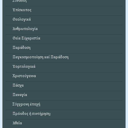
Σύνοδος
Ἐπίσκοπος
Θεολογικά
Ἀνθρωπολογία
Θεία Εὐχαριστία
Παράδοση
Παγκοσμιοποίηση καί Παράδοση
Ἑορτολογικά
Χριστούγεννα
Πάσχα
Παναγία
Σύγχρονη ἐποχή
Πρόοδος ἤ συντήρηση;
Ἀθεΐα