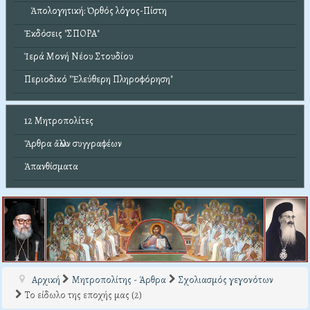
Ἀπολογητική: Ὀρθός λόγος-Πίστη
Ἐκδόσεις "ΣΠΟΡΑ"
Ἱερά Μονή Νέου Στουδίου
Περιοδικό "Ἐλεύθερη Πληροφόρηση"
12 Μητροπολίτες
Ἄρθρα ἄλλων συγγραφέων
Ἀπανθίσματα
Αρχική
Μητροπολίτης - Άρθρα
Σχολιασμός γεγονότων
Το είδωλο της εποχής μας (2)