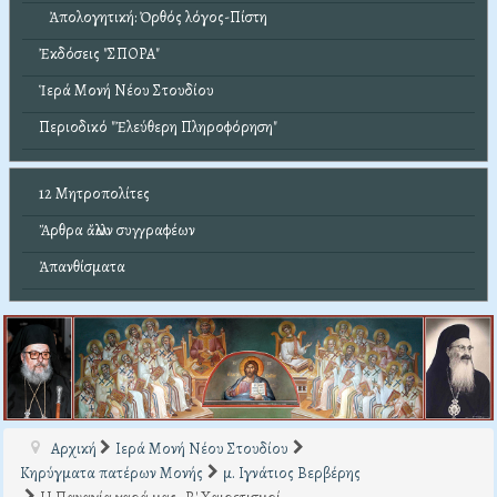
Ἀπολογητική: Ὀρθός λόγος-Πίστη
Ἐκδόσεις "ΣΠΟΡΑ"
Ἱερά Μονή Νέου Στουδίου
Περιοδικό "Ἐλεύθερη Πληροφόρηση"
12 Μητροπολίτες
Ἄρθρα ἄλλων συγγραφέων
Ἀπανθίσματα
Αρχική
Ιερά Μονή Νέου Στουδίου
Κηρύγματα πατέρων Μονής
μ. Ιγνάτιος Βερβέρης