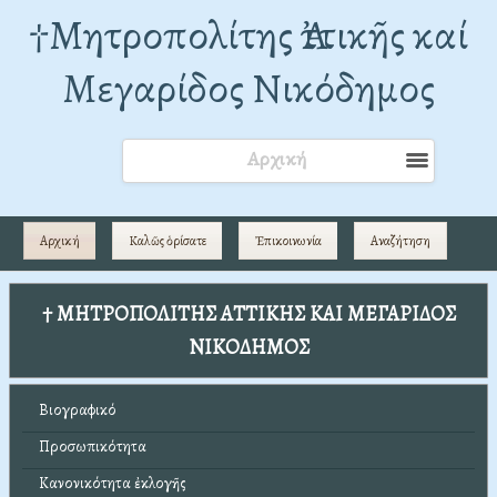
†Mητροπολίτης Ἀττικῆς καί
Μεγαρίδος Νικόδημος
Αρχική
Αρχική
Καλῶς ὁρίσατε
Ἐπικοινωνία
Αναζήτηση
† ΜΗΤΡΟΠΟΛΙΤΗΣ ΑΤΤΙΚΗΣ ΚΑΙ ΜΕΓΑΡΙΔΟΣ
ΝΙΚΟΔΗΜΟΣ
Βιογραφικό
Προσωπικότητα
Κανονικότητα ἐκλογῆς