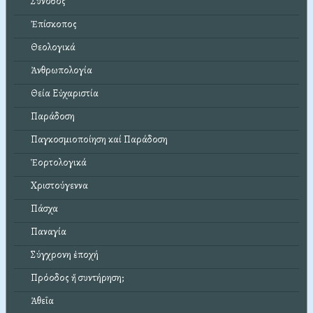
Σύνοδος
Ἐπίσκοπος
Θεολογικά
Ἀνθρωπολογία
Θεία Εὐχαριστία
Παράδοση
Παγκοσμιοποίηση καί Παράδοση
Ἑορτολογικά
Χριστούγεννα
Πάσχα
Παναγία
Σύγχρονη ἐποχή
Πρόοδος ἤ συντήρηση;
Ἀθεΐα