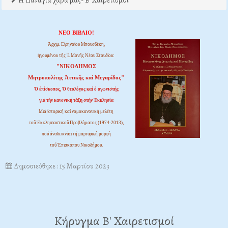
Η Παναγία χαρά μας- Β' Χαιρετισμοί
ΝΕΟ ΒΙΒΛΙΟ!
Ἀρχιμ. Εἰρηναίου Μπουσδέκη,
ἡγουμένου τῆς Ἱ. Μονῆς Νέου Στουδίου:
"ΝΙΚΟΔΗΜΟΣ
Μητροπολίτης Ἀττικῆς καί Μεγαρίδος"
Ὁ ἐπίσκοπος, Ὁ θεολόγος καί ὁ ἀγωνιστής
γιά τήν κανονική τάξη στήν Ἐκκλησία
Μιά ἱστορική καί νομοκανονική μελέτη
τοῦ Ἐκκλησιαστικοῦ Προβλήματος (1974-2013),
πού ἀναδεικνύει τή μαρτυρική μορφή
τοῦ Ἐπισκόπου Νικοδήμου.
Δημοσιεύθηκε : 15 Μαρτίου 2023
Κήρυγμα Β' Χαιρετισμοί