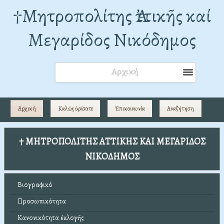
†Mητροπολίτης Ἀττικῆς καί
Μεγαρίδος Νικόδημος
Αρχική
Αρχική
Καλῶς ὁρίσατε
Ἐπικοινωνία
Αναζήτηση
† ΜΗΤΡΟΠΟΛΙΤΗΣ ΑΤΤΙΚΗΣ ΚΑΙ ΜΕΓΑΡΙΔΟΣ
ΝΙΚΟΔΗΜΟΣ
Βιογραφικό
Προσωπικότητα
Κανονικότητα ἐκλογῆς