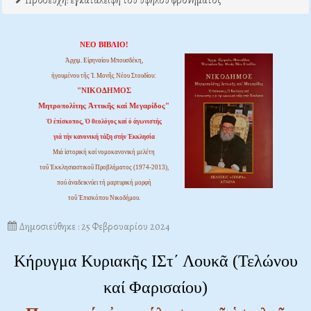
Προσευχή: εγκατάλειψη του υψηλού φρονήματος
ΝΕΟ ΒΙΒΛΙΟ!
Ἀρχιμ. Εἰρηναίου Μπουσδέκη,
ἡγουμένου τῆς Ἱ. Μονῆς Νέου Στουδίου:
"ΝΙΚΟΔΗΜΟΣ
Μητροπολίτης Ἀττικῆς καί Μεγαρίδος"
Ὁ ἐπίσκοπος, Ὁ θεολόγος καί ὁ ἀγωνιστής
γιά τήν κανονική τάξη στήν Ἐκκλησία
Μιά ἱστορική καί νομοκανονική μελέτη
τοῦ Ἐκκλησιαστικοῦ Προβλήματος (1974-2013),
πού ἀναδεικνύει τή μαρτυρική μορφή
τοῦ Ἐπισκόπου Νικοδήμου.
Δημοσιεύθηκε : 25 Φεβρουαρίου 2024
Κήρυγμα Κυριακῆς ΙΣτ΄ Λουκᾶ (Τελώνου
καί Φαρισαίου)