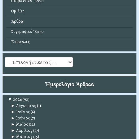
Ποιμαντικό Ἔργο
Ὁμιλίες
Ἄρθρα
Συγγραφικό Ἔργο
Ἐπιστολές
Ἡμερολόγιο Ἄρθρων
▼
2026
(92)
►
Αύγουστος
(1)
►
Ιούλιος
(6)
►
Ιούνιος
(7)
►
Μαϊος
(12)
►
Απρίλιος
(17)
►
Μάρτιος
(15)