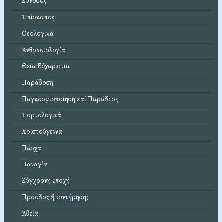
Σύνοδος
Ἐπίσκοπος
Θεολογικά
Ἀνθρωπολογία
Θεία Εὐχαριστία
Παράδοση
Παγκοσμιοποίηση καί Παράδοση
Ἑορτολογικά
Χριστούγεννα
Πάσχα
Παναγία
Σύγχρονη ἐποχή
Πρόοδος ἤ συντήρηση;
Ἀθεΐα