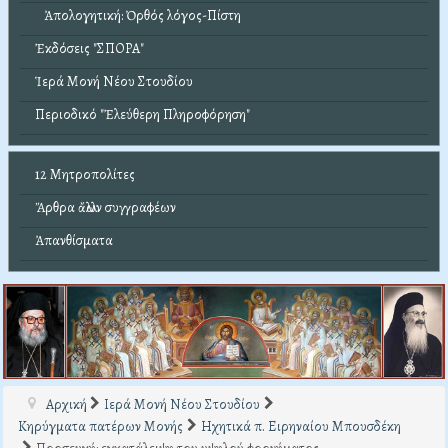
Ἀπολογητική: Ὀρθός λόγος-Πίστη
Ἐκδόσεις "ΣΠΟΡΑ"
Ἱερά Μονή Νέου Στουδίου
Περιοδικό "Ἐλεύθερη Πληροφόρηση"
12 Μητροπολίτες
Ἄρθρα ἄλλων συγγραφέων
Ἀπανθίσματα
Αρχική
Ιερά Μονή Νέου Στουδίου
Κηρύγματα πατέρων Μονής
Ηχητικά π. Ειρηναίου Μπουσδέκη