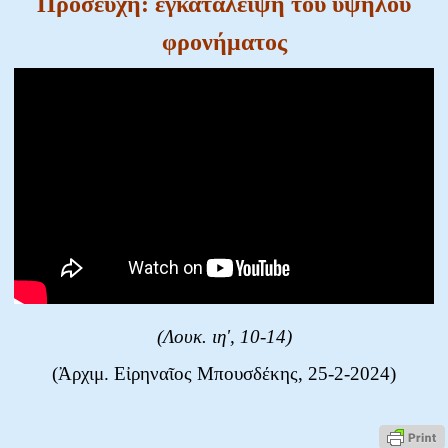
Προσευχή: ἐγκατάλειψη τοῦ ὑψηλοῦ
φρονήματος
(Λουκ. ιη', 10-14)
(Ἀρχιμ. Εἰρηναῖος Μπουσδέκης, 25-2-2024)