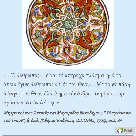
«...Ὁ ἄνθρωπος... εἶναι τό ὑπέροχο πλᾶσμα, γιά τό
ὁποῖο ἔγινε ἄνθρωπος ὁ Υἱός τοῦ Θεοῦ... Μέ τό νά πάρῃ
ὁ Λόγος τοῦ Θεοῦ ὁλόκληρη τήν ἀνθρώπινη φύσι, τήν
ἁγίασε στό σύνολό της.»
Μητροπολίτου Ἀττικῆς καί Μεγαρίδος Νικοδήμου, ‟Τό πρόσωπο
τοῦ Ἰησοῦ”, β’ ἔκδ. (Ἀθήνα: Ἐκδόσεις «ΣΠΟΡΑ», 1994), σελ.
69