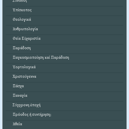
Σύνοδος
Ἐπίσκοπος
Θεολογικά
Ἀνθρωπολογία
Θεία Εὐχαριστία
Παράδοση
Παγκοσμιοποίηση καί Παράδοση
Ἑορτολογικά
Χριστούγεννα
Πάσχα
Παναγία
Σύγχρονη ἐποχή
Πρόοδος ἤ συντήρηση;
Ἀθεΐα