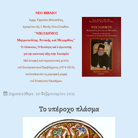
ΝΕΟ ΒΙΒΛΙΟ!
Ἀρχιμ. Εἰρηναίου Μπουσδέκη,
ἡγουμένου τῆς Ἱ. Μονῆς Νέου Στουδίου:
"ΝΙΚΟΔΗΜΟΣ
Μητροπολίτης Ἀττικῆς καί Μεγαρίδος"
Ὁ ἐπίσκοπος, Ὁ θεολόγος καί ὁ ἀγωνιστής
γιά τήν κανονική τάξη στήν Ἐκκλησία
Μιά ἱστορική καί νομοκανονική μελέτη
τοῦ Ἐκκλησιαστικοῦ Προβλήματος (1974-2013),
πού ἀναδεικνύει τή μαρτυρική μορφή
τοῦ Ἐπισκόπου Νικοδήμου.
Δημοσιεύθηκε : 10 Φεβρουαρίου 2021
Το υπέροχο πλάσμα