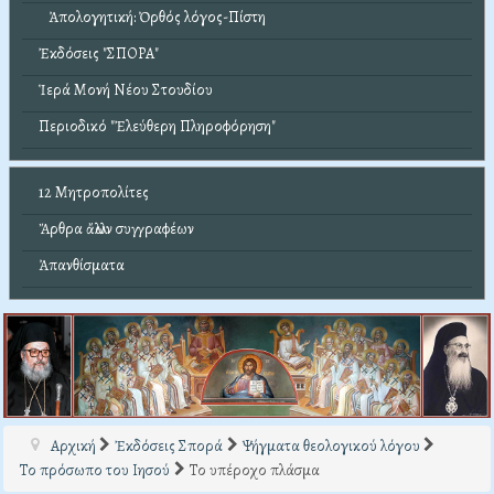
Ἀπολογητική: Ὀρθός λόγος-Πίστη
Ἐκδόσεις "ΣΠΟΡΑ"
Ἱερά Μονή Νέου Στουδίου
Περιοδικό "Ἐλεύθερη Πληροφόρηση"
12 Μητροπολίτες
Ἄρθρα ἄλλων συγγραφέων
Ἀπανθίσματα
Αρχική
Ἐκδόσεις Σπορά
Ψήγματα θεολογικού λόγου
Το πρόσωπο του Ιησού
Το υπέροχο πλάσμα