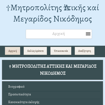
†Mητροπολίτης Ἀττικῆς καί
Μεγαρίδος Νικόδημος
Αρχική
Αρχική
Καλῶς ὁρίσατε
Ἐπικοινωνία
Αναζήτηση
† ΜΗΤΡΟΠΟΛΙΤΗΣ ΑΤΤΙΚΗΣ ΚΑΙ ΜΕΓΑΡΙΔΟΣ
ΝΙΚΟΔΗΜΟΣ
Βιογραφικό
Προσωπικότητα
Κανονικότητα ἐκλογῆς