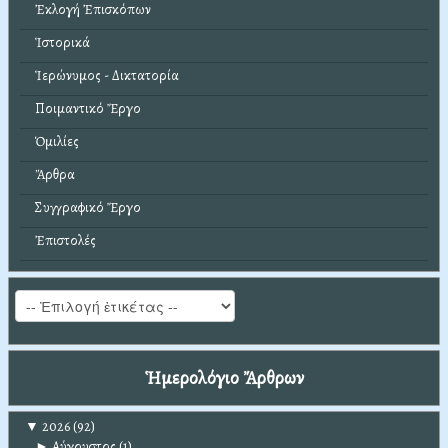
Ἐκλογή Ἐπισκόπων
Ἱστορικά
Ἱερώνυμος - Δικτατορία
Ποιμαντικό Ἔργο
Ὁμιλίες
Ἄρθρα
Συγγραφικό Ἔργο
Ἐπιστολές
Ἡμερολόγιο Ἄρθρων
▼
2026
(92)
►
Αύγουστος
(1)