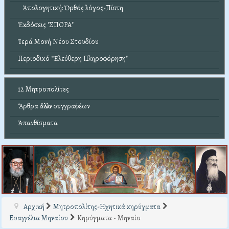
Ἀπολογητική: Ὀρθός λόγος-Πίστη
Ἐκδόσεις "ΣΠΟΡΑ"
Ἱερά Μονή Νέου Στουδίου
Περιοδικό "Ἐλεύθερη Πληροφόρηση"
12 Μητροπολίτες
Ἄρθρα ἄλλων συγγραφέων
Ἀπανθίσματα
Αρχική
Μητροπολίτης-Ηχητικά κηρύγματα
Ευαγγέλια Μηναίου
Κηρύγματα - Μηναίο