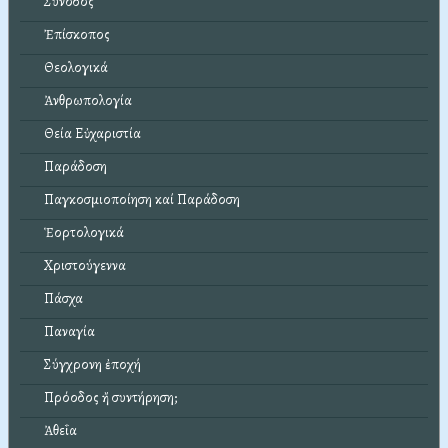
Σύνοδος
Ἐπίσκοπος
Θεολογικά
Ἀνθρωπολογία
Θεία Εὐχαριστία
Παράδοση
Παγκοσμιοποίηση καί Παράδοση
Ἑορτολογικά
Χριστούγεννα
Πάσχα
Παναγία
Σύγχρονη ἐποχή
Πρόοδος ἤ συντήρηση;
Ἀθεΐα