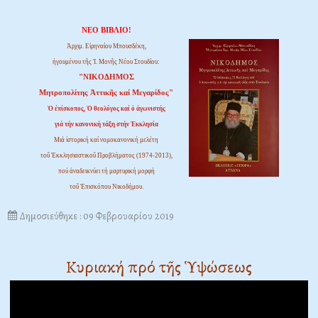
ΝΕΟ ΒΙΒΛΙΟ!
Ἀρχιμ. Εἰρηναίου Μπουσδέκη,
ἡγουμένου τῆς Ἱ. Μονῆς Νέου Στουδίου:
"ΝΙΚΟΔΗΜΟΣ
Μητροπολίτης Ἀττικῆς καί Μεγαρίδος"
Ὁ ἐπίσκοπος, Ὁ θεολόγος καί ὁ ἀγωνιστής
γιά τήν κανονική τάξη στήν Ἐκκλησία
Μιά ἱστορική καί νομοκανονική μελέτη
τοῦ Ἐκκλησιαστικοῦ Προβλήματος (1974-2013),
πού ἀναδεικνύει τή μαρτυρική μορφή
τοῦ Ἐπισκόπου Νικοδήμου.
Δημοσιεύθηκε : 09 Φεβρουαρίου 2019
Κυριακή πρό τῆς Ὑψώσεως