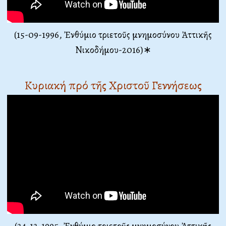
(15-09-1996, Ἐνθύμιο τριετοῦς μνημοσύνου Ἀττικῆς
Νικοδήμου-2016)∗
Κυριακή πρό τῆς Χριστοῦ Γεννήσεως
(24-12-1995, Ἐνθύμιο τριετοῦς μνημοσύνου Ἀττικῆς