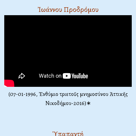
Ἰωάννου Προδρόμου
(07-01-1996, Ἐνθύμιο τριετοῦς μνημοσύνου Ἀττικῆς
Νικοδήμου-2016)∗
Ὑπαπαντή