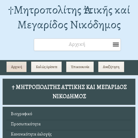
†Mητροπολίτης Ἀττικῆς καί
Μεγαρίδος Νικόδημος
Αρχική
Αρχική
Καλῶς ὁρίσατε
Ἐπικοινωνία
Αναζήτηση
† ΜΗΤΡΟΠΟΛΙΤΗΣ ΑΤΤΙΚΗΣ ΚΑΙ ΜΕΓΑΡΙΔΟΣ
ΝΙΚΟΔΗΜΟΣ
Βιογραφικό
Προσωπικότητα
Κανονικότητα ἐκλογῆς