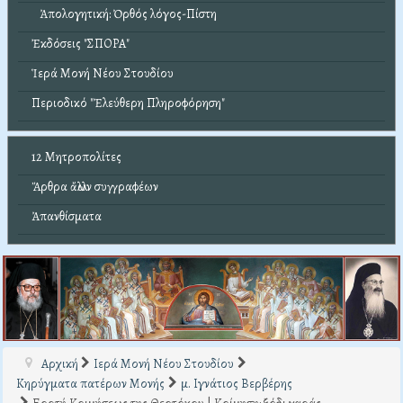
Ἀπολογητική: Ὀρθός λόγος-Πίστη
Ἐκδόσεις "ΣΠΟΡΑ"
Ἱερά Μονή Νέου Στουδίου
Περιοδικό "Ἐλεύθερη Πληροφόρηση"
12 Μητροπολίτες
Ἄρθρα ἄλλων συγγραφέων
Ἀπανθίσματα
Αρχική
Ιερά Μονή Νέου Στουδίου
Κηρύγματα πατέρων Μονής
μ. Ιγνάτιος Βερβέρης