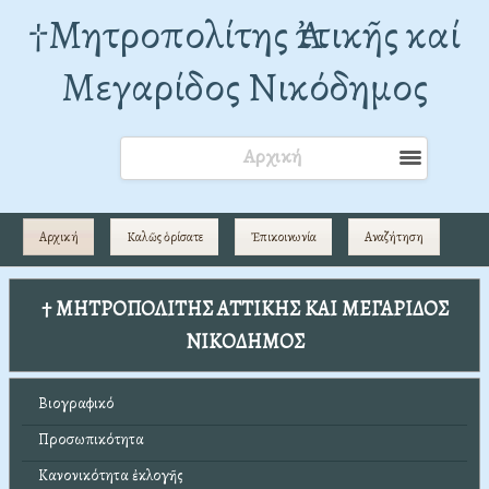
†Mητροπολίτης Ἀττικῆς καί
Μεγαρίδος Νικόδημος
Αρχική
Αρχική
Καλῶς ὁρίσατε
Ἐπικοινωνία
Αναζήτηση
† ΜΗΤΡΟΠΟΛΙΤΗΣ ΑΤΤΙΚΗΣ ΚΑΙ ΜΕΓΑΡΙΔΟΣ
ΝΙΚΟΔΗΜΟΣ
Βιογραφικό
Προσωπικότητα
Κανονικότητα ἐκλογῆς