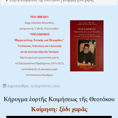
Εορτή Κοιμήσεως της Θεοτόκου | Κοίμηση: ξόδι χαράς
ΝΕΟ ΒΙΒΛΙΟ!
Ἀρχιμ. Εἰρηναίου Μπουσδέκη,
ἡγουμένου τῆς Ἱ. Μονῆς Νέου Στουδίου:
"ΝΙΚΟΔΗΜΟΣ
Μητροπολίτης Ἀττικῆς καί Μεγαρίδος"
Ὁ ἐπίσκοπος, Ὁ θεολόγος καί ὁ ἀγωνιστής
γιά τήν κανονική τάξη στήν Ἐκκλησία
Μιά ἱστορική καί νομοκανονική μελέτη
τοῦ Ἐκκλησιαστικοῦ Προβλήματος (1974-2013),
πού ἀναδεικνύει τή μαρτυρική μορφή
τοῦ Ἐπισκόπου Νικοδήμου.
Δημοσιεύθηκε : 15 Αυγούστου 2025
Κήρυγμα ἑορτῆς Κοιμήσεως τῆς Θεοτόκου
Κοίμηση: ξόδι χαρᾶς