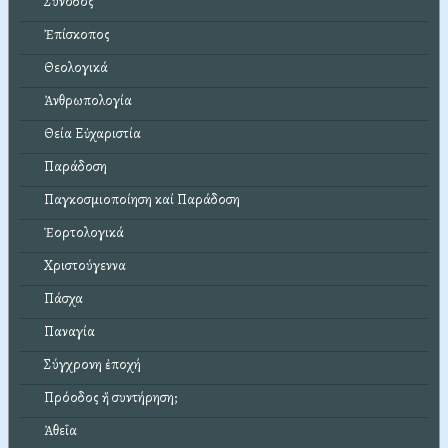
Σύνοδος
Ἐπίσκοπος
Θεολογικά
Ἀνθρωπολογία
Θεία Εὐχαριστία
Παράδοση
Παγκοσμιοποίηση καί Παράδοση
Ἑορτολογικά
Χριστούγεννα
Πάσχα
Παναγία
Σύγχρονη ἐποχή
Πρόοδος ἤ συντήρηση;
Ἀθεΐα