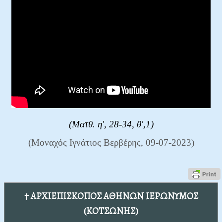
(Ματθ. η', 28-34, θ',1)
(Μοναχός Ιγνάτιος Βερβέρης, 09-07-2023)
† ΑΡΧΙΕΠΙΣΚΟΠΟΣ ΑΘΗΝΩΝ ΙΕΡΩΝΥΜΟΣ
(ΚΟΤΣΩΝΗΣ)