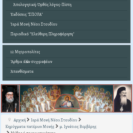
Ἀπολογητική: Ὀρθός λόγος-Πίστη
Ἐκδόσεις "ΣΠΟΡΑ"
Ἱερά Μονή Νέου Στουδίου
Περιοδικό "Ἐλεύθερη Πληροφόρηση"
12 Μητροπολίτες
Ἄρθρα ἄλλων συγγραφέων
Ἀπανθίσματα
Αρχική
Ιερά Μονή Νέου Στουδίου
Κηρύγματα πατέρων Μονής
μ. Ιγνάτιος Βερβέρης