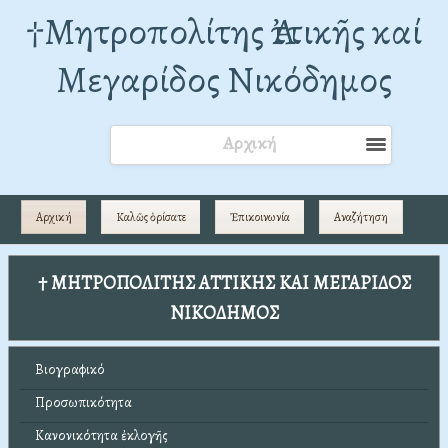
†Mητροπολίτης Ἀττικῆς καί
Μεγαρίδος Νικόδημος
Αρχική
Αρχική
Καλῶς ὁρίσατε
Ἐπικοινωνία
Αναζήτηση
† ΜΗΤΡΟΠΟΛΙΤΗΣ ΑΤΤΙΚΗΣ ΚΑΙ ΜΕΓΑΡΙΔΟΣ
ΝΙΚΟΔΗΜΟΣ
Βιογραφικό
Προσωπικότητα
Κανονικότητα ἐκλογῆς