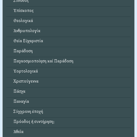
Σύνοδος
Ἐπίσκοπος
Θεολογικά
Ἀνθρωπολογία
Θεία Εὐχαριστία
Παράδοση
Παγκοσμιοποίηση καί Παράδοση
Ἑορτολογικά
Χριστούγεννα
Πάσχα
Παναγία
Σύγχρονη ἐποχή
Πρόοδος ἤ συντήρηση;
Ἀθεΐα