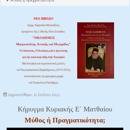
Μύθος ή πραγματικότητα
ΝΕΟ ΒΙΒΛΙΟ!
Ἀρχιμ. Εἰρηναίου Μπουσδέκη,
ἡγουμένου τῆς Ἱ. Μονῆς Νέου Στουδίου:
"ΝΙΚΟΔΗΜΟΣ
Μητροπολίτης Ἀττικῆς καί Μεγαρίδος"
Ὁ ἐπίσκοπος, Ὁ θεολόγος καί ὁ ἀγωνιστής
γιά τήν κανονική τάξη στήν Ἐκκλησία
Μιά ἱστορική καί νομοκανονική μελέτη
τοῦ Ἐκκλησιαστικοῦ Προβλήματος (1974-2013),
πού ἀναδεικνύει τή μαρτυρική μορφή
τοῦ Ἐπισκόπου Νικοδήμου.
Δημοσιεύθηκε : 11 Ιουλίου 2023
Κήρυγμα Κυριακής Ε΄ Ματθαίου
Μύθος ή Πραγματικότητα;