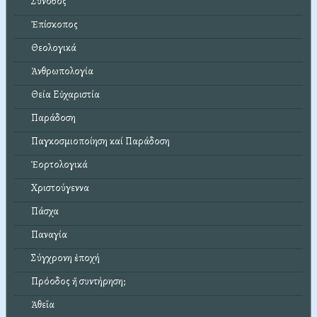
Σύνοδος
Ἐπίσκοπος
Θεολογικά
Ἀνθρωπολογία
Θεία Εὐχαριστία
Παράδοση
Παγκοσμιοποίηση καί Παράδοση
Ἑορτολογικά
Χριστούγεννα
Πάσχα
Παναγία
Σύγχρονη ἐποχή
Πρόοδος ἤ συντήρηση;
Ἀθεΐα