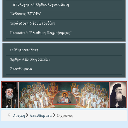
Ἀπολογητική: Ὀρθός λόγος-Πίστη
Ἐκδόσεις "ΣΠΟΡΑ"
Ἱερά Μονή Νέου Στουδίου
Περιοδικό "Ἐλεύθερη Πληροφόρηση"
12 Μητροπολίτες
Ἄρθρα ἄλλων συγγραφέων
Ἀπανθίσματα
Αρχική
Απανθίσματα
Ο χρόνος