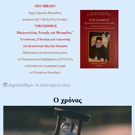
ΝΕΟ ΒΙΒΛΙΟ!
Ἀρχιμ. Εἰρηναίου Μπουσδέκη,
ἡγουμένου τῆς Ἱ. Μονῆς Νέου Στουδίου:
"ΝΙΚΟΔΗΜΟΣ
Μητροπολίτης Ἀττικῆς καί Μεγαρίδος"
Ὁ ἐπίσκοπος, Ὁ θεολόγος καί ὁ ἀγωνιστής
γιά τήν κανονική τάξη στήν Ἐκκλησία
Μιά ἱστορική καί νομοκανονική μελέτη
τοῦ Ἐκκλησιαστικοῦ Προβλήματος (1974-2013),
πού ἀναδεικνύει τή μαρτυρική μορφή
τοῦ Ἐπισκόπου Νικοδήμου.
Δημοσιεύθηκε : 01 Ιανουαρίου 2025
Ο χρόνος