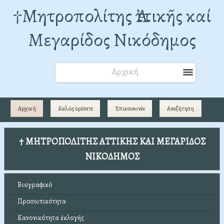
†Mητροπολίτης Ἀττικῆς καί
Μεγαρίδος Νικόδημος
Αρχική
Αρχική
Καλῶς ὁρίσατε
Ἐπικοινωνία
Αναζήτηση
† ΜΗΤΡΟΠΟΛΙΤΗΣ ΑΤΤΙΚΗΣ ΚΑΙ ΜΕΓΑΡΙΔΟΣ
ΝΙΚΟΔΗΜΟΣ
Βιογραφικό
Προσωπικότητα
Κανονικότητα ἐκλογῆς