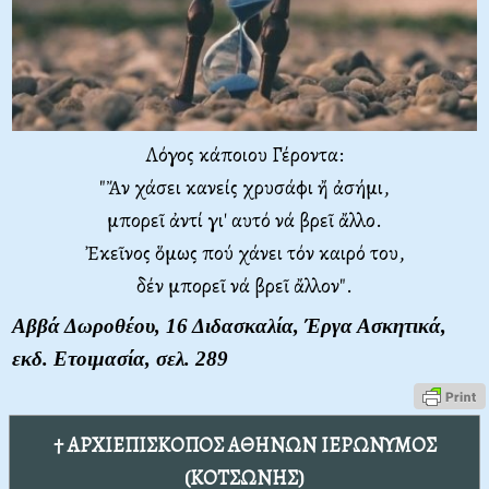
Λόγος κάποιου Γέροντα:
"
Ἄν χάσει κανείς χρυσάφι ἤ ἀσήμι,
μπορεῖ ἀντί γι' αυτό νά βρεῖ ἄλλο.
Ἐκεῖνος ὅμως πού χάνει τόν καιρό του,
δέν μπορεῖ νά βρεῖ ἄλλον".
Αββά Δωροθέου, 16 Διδασκαλία, Έργα Ασκητικά,
εκδ. Ετοιμασία, σελ. 289
† ΑΡΧΙΕΠΙΣΚΟΠΟΣ ΑΘΗΝΩΝ ΙΕΡΩΝΥΜΟΣ
(ΚΟΤΣΩΝΗΣ)