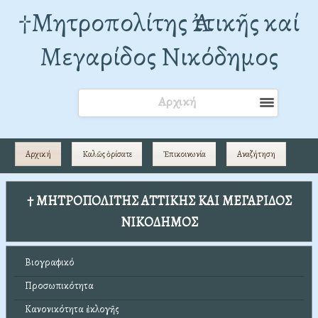
†Mητροπολίτης Ἀττικῆς καί
Μεγαρίδος Νικόδημος
Αρχική
Αρχική
Καλῶς ὁρίσατε
Ἐπικοινωνία
Αναζήτηση
† ΜΗΤΡΟΠΟΛΙΤΗΣ ΑΤΤΙΚΗΣ ΚΑΙ ΜΕΓΑΡΙΔΟΣ
ΝΙΚΟΔΗΜΟΣ
Βιογραφικό
Προσωπικότητα
Κανονικότητα ἐκλογῆς