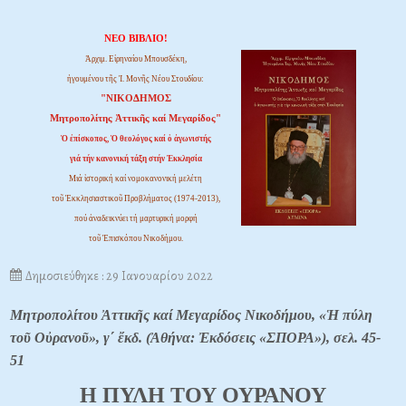
ΝΕΟ ΒΙΒΛΙΟ!
Ἀρχιμ. Εἰρηναίου Μπουσδέκη,
ἡγουμένου τῆς Ἱ. Μονῆς Νέου Στουδίου:
"ΝΙΚΟΔΗΜΟΣ
Μητροπολίτης Ἀττικῆς καί Μεγαρίδος"
Ὁ ἐπίσκοπος, Ὁ θεολόγος καί ὁ ἀγωνιστής
γιά τήν κανονική τάξη στήν Ἐκκλησία
Μιά ἱστορική καί νομοκανονική μελέτη
τοῦ Ἐκκλησιαστικοῦ Προβλήματος (1974-2013),
πού ἀναδεικνύει τή μαρτυρική μορφή
τοῦ Ἐπισκόπου Νικοδήμου.
Δημοσιεύθηκε : 29 Ιανουαρίου 2022
Μητροπολίτου Ἀττικῆς καί Μεγαρίδος Νικοδήμου, «Ἡ πύλη
τοῦ Οὐρανοῦ», γ΄ ἔκδ. (Ἀθήνα: Ἐκδόσεις «ΣΠΟΡΑ»), σελ. 45-
51
Η ΠΥΛΗ ΤΟΥ ΟΥΡΑΝΟΥ