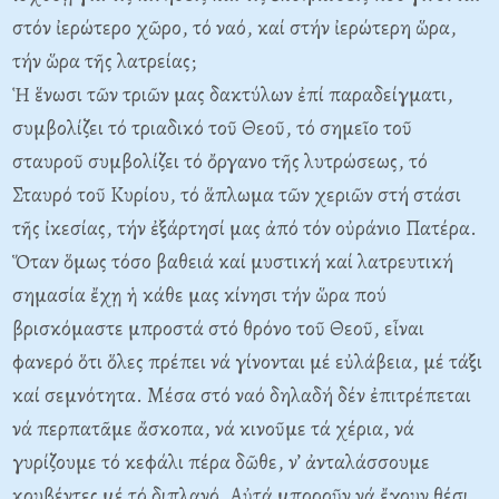
στόν ἰερώτερο χῶρο, τό ναό, καί στήν ἰερώτερη ὥρα,
τήν ὥρα τῆς λατρείας;
Ἡ ἕνωσι τῶν τριῶν μας δακτύλων ἐπί παραδείγματι,
συμβολίζει τό τριαδικό τοῦ Θεοῦ, τό σημεῖο τοῦ
σταυροῦ συμβολίζει τό ὄργανο τῆς λυτρώσεως, τό
Σταυρό τοῦ Κυρίου, τό ἅπλωμα τῶν χεριῶν στή στάσι
τῆς ἰκεσίας, τήν ἐξάρτησί μας ἀπό τόν οὐράνιο Πατέρα.
Ὅταν ὅμως τόσο βαθειά καί μυστική καί λατρευτική
σημασία ἔχῃ ἡ κάθε μας κίνησι τήν ὥρα πού
βρισκόμαστε μπροστά στό θρόνο τοῦ Θεοῦ, εἶναι
φανερό ὅτι ὅλες πρέπει νά γίνονται μέ εὐλάβεια, μέ τάξι
καί σεμνότητα. Μέσα στό ναό δηλαδή δέν ἐπιτρέπεται
νά περπατᾶμε ἄσκοπα, νά κινοῦμε τά χέρια, νά
γυρίζουμε τό κεφάλι πέρα δῶθε, ν’ ἀνταλάσσουμε
κουβέντες μέ τό διπλανό. Αὐτά μποροῦν νά ἔχουν θέσι