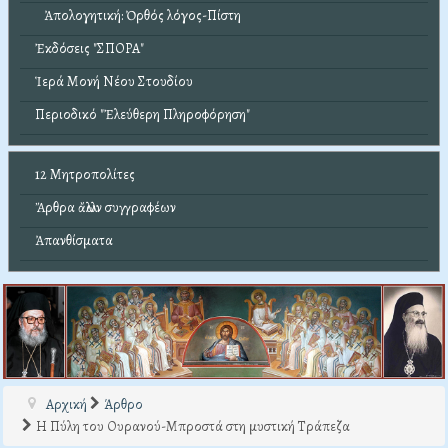
Ἀπολογητική: Ὀρθός λόγος-Πίστη
Ἐκδόσεις "ΣΠΟΡΑ"
Ἱερά Μονή Νέου Στουδίου
Περιοδικό "Ἐλεύθερη Πληροφόρηση"
12 Μητροπολίτες
Ἄρθρα ἄλλων συγγραφέων
Ἀπανθίσματα
Αρχική
Άρθρο
Η Πύλη του Ουρανού-Μπροστά στη μυστική Τράπεζα