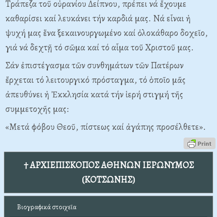
Τράπεζα τοῦ οὐρανίου Δείπνου, πρέπει νά ἔχουμε
καθαρίσει καί λευκάνει τήν καρδιά μας. Νά εἶναι ἡ
ψυχή μας ἕνα ξεκαινουργωμένο καί ὀλοκάθαρο δοχεῖο,
γιά νά δεχτῇ τό σῶμα καί τό αἷμα τοῦ Χριστοῦ μας.
Σάν ἐπιστέγασμα τῶν συνθημάτων τῶν Πατέρων
ἔρχεται τό λειτουργικό πρόσταγμα, τό ὁποῖο μᾶς
ἀπευθύνει ἡ Ἐκκλησία κατά τήν ἱερή στιγμή τῆς
συμμετοχῆς μας:
«Μετά φόβου Θεοῦ, πίστεως καί ἀγάπης προσέλθετε».
† ΑΡΧΙΕΠΙΣΚΟΠΟΣ ΑΘΗΝΩΝ ΙΕΡΩΝΥΜΟΣ
(ΚΟΤΣΩΝΗΣ)
Βιογραφικά στοιχεῖα