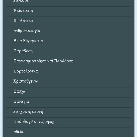
Σύνοδος
Ἐπίσκοπος
Θεολογικά
Ἀνθρωπολογία
Θεία Εὐχαριστία
Παράδοση
Παγκοσμιοποίηση καί Παράδοση
Ἑορτολογικά
Χριστούγεννα
Πάσχα
Παναγία
Σύγχρονη ἐποχή
Πρόοδος ἤ συντήρηση;
Ἀθεΐα