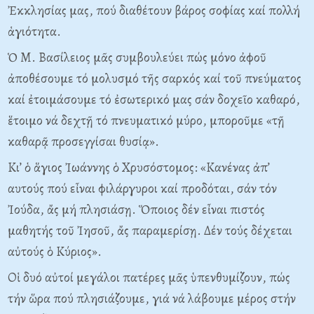
Ἐκκλησίας μας, πού διαθέτουν βάρος σοφίας καί πολλή
ἁγιότητα.
Ὁ Μ. Βασίλειος μᾶς συμβουλεύει πώς μόνο ἀφοῦ
ἀποθέσουμε τό μολυσμό τῆς σαρκός καί τοῦ πνεύματος
καί ἐτοιμάσουμε τό ἐσωτερικό μας σάν δοχεῖο καθαρό,
ἕτοιμο νά δεχτῇ τό πνευματικό μύρο, μποροῦμε «τῇ
καθαρᾷ προσεγγίσαι θυσίᾳ».
Κι’ ὁ ἅγιος Ἰωάννης ὁ Χρυσόστομος: «Κανένας ἀπ’
αυτούς πού εἶναι φιλάργυροι καί προδόται, σάν τόν
Ἰούδα, ἄς μή πλησιάσῃ. Ὅποιος δέν εἶναι πιστός
μαθητής τοῦ Ἰησοῦ, ἄς παραμερίσῃ. Δέν τούς δέχεται
αὐτούς ὁ Κύριος».
Οἱ δυό αὐτοί μεγάλοι πατέρες μᾶς ὑπενθυμίζουν, πώς
τήν ὥρα πού πλησιάζουμε, γιά νά λάβουμε μέρος στήν