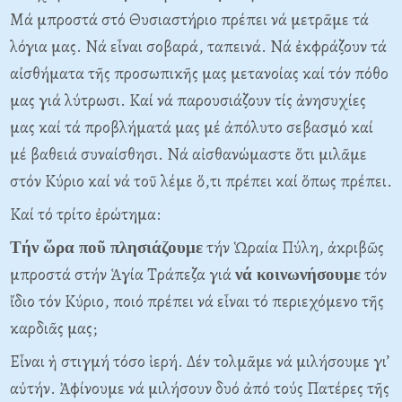
Μά μπροστά στό Θυσιαστήριο πρέπει νά μετρᾶμε τά
λόγια μας. Νά εἶναι σοβαρά, ταπεινά. Νά ἐκφράζουν τά
αἰσθήματα τῆς προσωπικῆς μας μετανοίας καί τόν πόθο
μας γιά λύτρωσι. Καί νά παρουσιάζουν τίς ἀνησυχίες
μας καί τά προβλήματά μας μέ ἀπόλυτο σεβασμό καί
μέ βαθειά συναίσθησι. Νά αἰσθανώμαστε ὅτι μιλᾶμε
στόν Κύριο καί νά τοῦ λέμε ὅ,τι πρέπει καί ὅπως πρέπει.
Καί τό τρίτο ἐρώτημα:
τήν Ὡραία Πύλη, ἀκριβῶς
Τήν ὥρα ποῦ πλησιάζουμε
μπροστά στήν Ἁγία Τράπεζα γιά
τόν
νά κοινωνήσουμε
ἴδιο τόν Κύριο, ποιό πρέπει νά εἶναι τό περιεχόμενο τῆς
καρδιᾶς μας;
Εἶναι ἡ στιγμή τόσο ἱερή. Δέν τολμᾶμε νά μιλήσουμε γι’
αὐτήν. Ἀφίνουμε νά μιλήσουν δυό ἀπό τούς Πατέρες τῆς