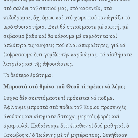
στό σαλόνι τοῦ σπιτιοῦ μας, στό καφενεῖο, στά
πεζοδρόμια, ὄχι ὅμως καί στό χῶρο πού τόν ἁγιάζει τό
ἱερό Θυσιαστήριο. Ἐκεῖ θά στεκώμαστε μέ σιωπή, μέ
σεβασμό βαθύ καί θά κάνουμε μέ σεμνότητα καί
ἁπλότητα τίς κινήσεις πού εἶναι ἀπαραίτητες, γιά νά
ἐκφράσουμε ὅ,τι γεμίζει τήν καρδιά μας, τά αἰσθήματα
λατρείας καί τῆς ἀφοσιώσεως.
Το δεύτερο ἐρώτημα:
Μπροστά στό θρόνο τοῦ Θεοῦ τί πρέπει νά λέμε;
Συχνά δέν σκεπτόμαστε τί πρόκειται νά ποῦμε.
Ἀφίνουμε μπροστά στά πόδια τοῦ Κυρίου προσευχές
ἀνούσιες καί αἰτήματα ἄστοχα, μερικές φορές καί
ἁμαρτωλά. Παθαίνουμε ὅ,τι ἔπαθαν οἱ δυό μαθηταί, ὁ
Ἰάκωβος κι’ ὁ Ἰωάννης μέ τή μητέρα τους. Συνήθισαν