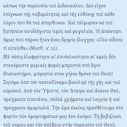
κάπως τήν παρουσία τοῦ Διδασκάλου. Δέν εἶχαν
ἐπίγνωσι τῆς σοβαρότητος καί τῆς εὐθύνης τοῦ κάθε
λόγου πού θά τοῦ ἀπηύθυναν. Καί τόλμησαν νά τοῦ
ζητήσουν ἀσυλλόγιστα τιμές καί μεγαλεῖα. Ἡ ἀπάντησι
ὅμως πού πῆραν ἦταν ἕνας δριμύς ἔλεγχος: «Οὐκ οἴδατε
τί αἰτεῖσθε» (Ματθ. κ’ 22).
Μέ πόση ἐλαφρότητα κι’ ἐπιπολαιότητα κι’ ἐμεῖς δέν
στεκόμαστε μερικές φορές μπροστά στό ἅγιο
Θυσιαστήριο, μπροστά στόν γήϊνο θρόνο τοῦ Θεοῦ!
Ζητᾶμε ἀπό τόν παντοδύναμο βασιληᾶ τῆς γῆς καί τοῦ
οὐρανοῦ, ἀπό τόν Ὕψιστο, τόν Ἄπειρο καί Αἰώνιο Θεό,
πράγματα τιποτένια, πολλά χρήματα καί λαχεῖα ἤ καί
πράγματα ἁμαρτωλά. Τήν ὥρα ἐκείνη προσθέτουμε στό
φορτίο τῶν ἁμαρτημάτων μας ἕνα ἀκόμα: Τή βεβήλωσι
τοῦ χώρου καί τήν ἀσέβεια στήν παρουσία τοῦ Θεοῦ.