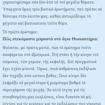
χαρακτηρίσαμε σάν ἕνα ἀπό τά πιό μεγάλα θέματα.
Ὑπάρχουν ὅμως τρία βασικά ἐρωτήματα, πού πρέπει νά
θέσουμε στόν ἑαυτόν μας, καθώς ἀντικρύζουμε τό
μέγιστο καί βασικώτατο τοῦτο θέμα.
Τό πρῶτο ἐρώτημα:
Πῶς στεκόμαστε μπροστά στό ἅγιο Θυσιαστήριο
;
Φαίνεται, μέ πρώτη ματιά, πώς τό ἐρώτημα τοῦτο
ἀναφέρεται στά ἐξωτερικά. Στή στάσι ἤ τήν κίνησι τοῦ
σώματος, τῶν χεριῶν, τῆς κεφαλῆς. Καί πραγματικά
ἔχει σχέσι μ’αυτά. Ὅμως, ποιά ἀνθρώπινη ἐκδήλωσι
δέν πηγάζει ἀπό κάποιο βάθος; Ποιά κίνησι δέν
ἐκφράζει σέ μεγαλύτερο ἤ μικρότερο βαθμό τό
περιεχόμενο τῆς ψυχῆς; Ἄν αὐτό ἰσχύῃ γιά τίς
συνηθισμένες μας ἐκηλώσεις, εἶναι δυνατόν νά μή
ἰσχύσῃ γιά τίς κινήσεις καί τίς ἐκδηλώσεις πού γίνονται