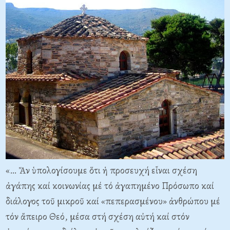
«… Ἄν ὑπολογίσουμε ὅτι ἡ προσευχή εἶναι σχέση
ἀγάπης καί κοινωνίας μέ τό ἀγαπημένο Πρόσωπο καί
διάλογος τοῦ μικροῦ καί «πεπερασμένου» ἀνθρώπου μέ
τόν ἄπειρο Θεό, μέσα στή σχέση αὐτή καί στόν