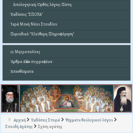
Ἀπολογητική: Ὀρθός λόγος-Πίστη
Ἐκδόσεις "ΣΠΟΡΑ"
Ἱερά Μονή Νέου Στουδίου
Περιοδικό "Ἐλεύθερη Πληροφόρηση"
12 Μητροπολίτες
Ἄρθρα ἄλλων συγγραφέων
Ἀπανθίσματα
Αρχική
Ἐκδόσεις Σπορά
Ψήγματα θεολογικού λόγου
Σπουδή Αγάπης
Σχέση αγάπης