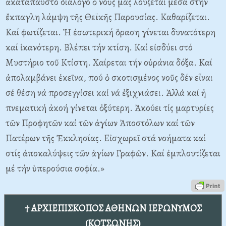
ἀκατάπαυστο διάλογο ὁ νοῦς μας λούζεται μέσα στήν
ἔκπαγλη λάμψη τῆς Θεϊκῆς Παρουσίας. Καθαρίζεται.
Καί φωτίζεται. Ἡ ἐσωτερική ὅραση γίνεται δυνατότερη
καί ἱκανότερη. Βλέπει τήν κτίση. Καί εἰσδύει στό
Μυστήριο τοῦ Κτίστη. Χαίρεται τήν οὐράνια δόξα. Καί
ἀπολαμβάνει ἐκεῖνα, πού ὁ σκοτισμένος νοῦς δέν εἶναι
σέ θέση νά προσεγγίσει καί νά ἐξιχνιάσει. Ἀλλά καί ἡ
πνεματική ἀκοή γίνεται ὀξύτερη. Ἀκούει τίς μαρτυρίες
τῶν Προφητῶν καί τῶν ἁγίων Ἀποστόλων καί τῶν
Πατέρων τῆς Ἐκκλησίας. Εἰσχωρεῖ στά νοήματα καί
στίς ἀποκαλύψεις τῶν ἁγίων Γραφῶν. Καί ἐμπλουτίζεται
μέ τήν ὑπερούσια σοφία.»
† ΑΡΧΙΕΠΙΣΚΟΠΟΣ ΑΘΗΝΩΝ ΙΕΡΩΝΥΜΟΣ
(ΚΟΤΣΩΝΗΣ)