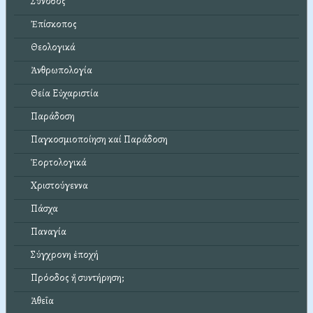
Σύνοδος
Ἐπίσκοπος
Θεολογικά
Ἀνθρωπολογία
Θεία Εὐχαριστία
Παράδοση
Παγκοσμιοποίηση καί Παράδοση
Ἑορτολογικά
Χριστούγεννα
Πάσχα
Παναγία
Σύγχρονη ἐποχή
Πρόοδος ἤ συντήρηση;
Ἀθεΐα