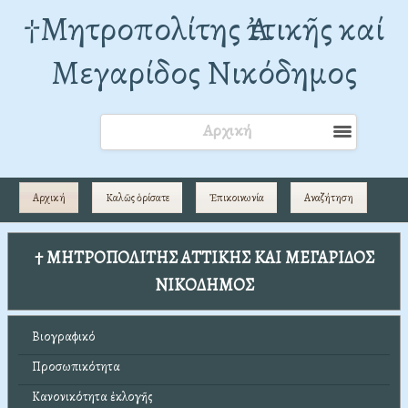
†Mητροπολίτης Ἀττικῆς καί
Μεγαρίδος Νικόδημος
Αρχική
Αρχική
Καλῶς ὁρίσατε
Ἐπικοινωνία
Αναζήτηση
† ΜΗΤΡΟΠΟΛΙΤΗΣ ΑΤΤΙΚΗΣ ΚΑΙ ΜΕΓΑΡΙΔΟΣ
ΝΙΚΟΔΗΜΟΣ
Βιογραφικό
Προσωπικότητα
Κανονικότητα ἐκλογῆς