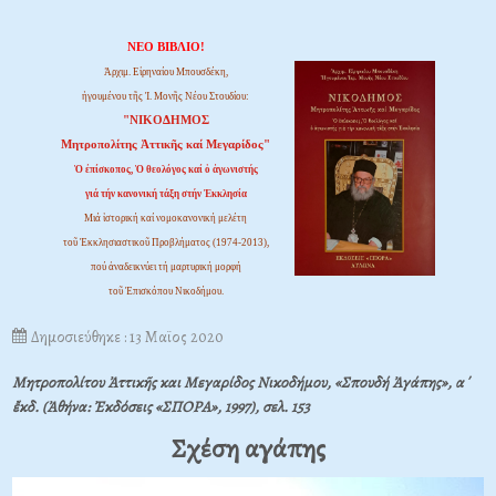
ΝΕΟ ΒΙΒΛΙΟ!
Ἀρχιμ. Εἰρηναίου Μπουσδέκη,
ἡγουμένου τῆς Ἱ. Μονῆς Νέου Στουδίου:
"ΝΙΚΟΔΗΜΟΣ
Μητροπολίτης Ἀττικῆς καί Μεγαρίδος"
Ὁ ἐπίσκοπος, Ὁ θεολόγος καί ὁ ἀγωνιστής
γιά τήν κανονική τάξη στήν Ἐκκλησία
Μιά ἱστορική καί νομοκανονική μελέτη
τοῦ Ἐκκλησιαστικοῦ Προβλήματος (1974-2013),
πού ἀναδεικνύει τή μαρτυρική μορφή
τοῦ Ἐπισκόπου Νικοδήμου.
Δημοσιεύθηκε : 13 Μαϊος 2020
Μητροπολίτου Ἀττικῆς και Μεγαρίδος Νικοδήμου, «Σπουδή Ἀγάπης», α΄
ἔκδ. (Ἀθήνα: Ἐκδόσεις «ΣΠΟΡΑ», 1997), σελ. 153
Σχέση αγάπης