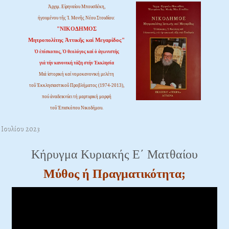
Ἀρχιμ. Εἰρηναίου Μπουσδέκη,
ἡγουμένου τῆς Ἱ. Μονῆς Νέου Στουδίου:
"ΝΙΚΟΔΗΜΟΣ
Μητροπολίτης Ἀττικῆς καί Μεγαρίδος"
Ὁ ἐπίσκοπος, Ὁ θεολόγος καί ὁ ἀγωνιστής
γιά τήν κανονική τάξη στήν Ἐκκλησία
Μιά ἱστορική καί νομοκανονική μελέτη
τοῦ Ἐκκλησιαστικοῦ Προβλήματος (1974-2013),
πού ἀναδεικνύει τή μαρτυρική μορφή
τοῦ Ἐπισκόπου Νικοδήμου.
1 Ιουλίου 2023
Κήρυγμα Κυριακής Ε΄ Ματθαίου
Μύθος ή Πραγματικότητα;