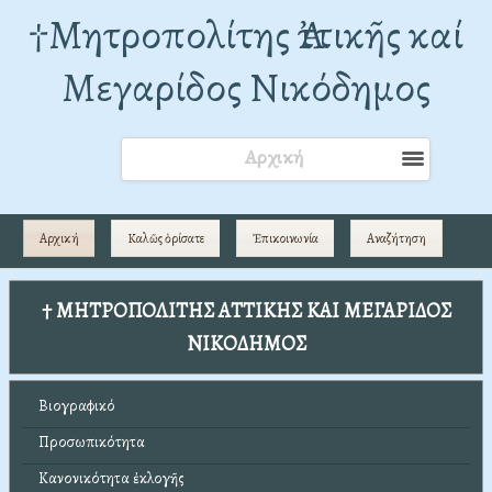
†Mητροπολίτης Ἀττικῆς καί
Μεγαρίδος Νικόδημος
Αρχική
Αρχική
Καλῶς ὁρίσατε
Ἐπικοινωνία
Αναζήτηση
† ΜΗΤΡΟΠΟΛΙΤΗΣ ΑΤΤΙΚΗΣ ΚΑΙ ΜΕΓΑΡΙΔΟΣ
ΝΙΚΟΔΗΜΟΣ
Βιογραφικό
Προσωπικότητα
Κανονικότητα ἐκλογῆς