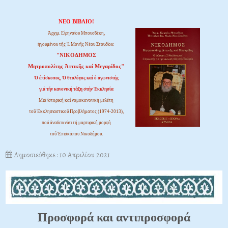
ΝΕΟ ΒΙΒΛΙΟ!
Ἀρχιμ. Εἰρηναίου Μπουσδέκη,
ἡγουμένου τῆς Ἱ. Μονῆς Νέου Στουδίου:
"ΝΙΚΟΔΗΜΟΣ
Μητροπολίτης Ἀττικῆς καί Μεγαρίδος"
Ὁ ἐπίσκοπος, Ὁ θεολόγος καί ὁ ἀγωνιστής
γιά τήν κανονική τάξη στήν Ἐκκλησία
Μιά ἱστορική καί νομοκανονική μελέτη
τοῦ Ἐκκλησιαστικοῦ Προβλήματος (1974-2013),
πού ἀναδεικνύει τή μαρτυρική μορφή
τοῦ Ἐπισκόπου Νικοδήμου.
Δημοσιεύθηκε : 10 Απριλίου 2021
Προσφορά και αντιπροσφορά