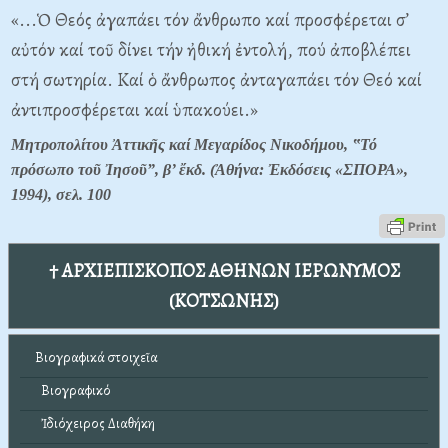
«...Ὁ Θεός ἀγαπάει τόν ἄνθρωπο καί προσφέρεται σ’
αὐτόν καί τοῦ δίνει τήν ἠθική ἐντολή, πού ἀποβλέπει
στή σωτηρία. Καί ὁ ἄνθρωπος ἀνταγαπάει τόν Θεό καί
ἀντιπροσφέρεται καί ὑπακούει.»
Μητροπολίτου Ἀττικῆς καί Μεγαρίδος Νικοδήμου, ‟Τό
πρόσωπο τοῦ Ἰησοῦ”, β’ ἔκδ. (Ἀθήνα: Ἐκδόσεις «ΣΠΟΡΑ»,
1994), σελ.
100
† ΑΡΧΙΕΠΙΣΚΟΠΟΣ ΑΘΗΝΩΝ ΙΕΡΩΝΥΜΟΣ
(ΚΟΤΣΩΝΗΣ)
Βιογραφικά στοιχεῖα
Βιογραφικό
Ἰδιόχειρος Διαθήκη