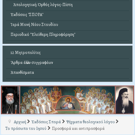
Ἀπολογητική: Ὀρθός λόγος-Πίστη
Ἐκδόσεις "ΣΠΟΡΑ"
Ἱερά Μονή Νέου Στουδίου
Περιοδικό "Ἐλεύθερη Πληροφόρηση"
12 Μητροπολίτες
Ἄρθρα ἄλλων συγγραφέων
Ἀπανθίσματα
Αρχική
Ἐκδόσεις Σπορά
Ψήγματα θεολογικού λόγου
Το πρόσωπο του Ιησού
Προσφορά και αντιπροσφορά