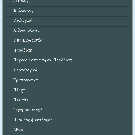
Σύνοδος
Ἐπίσκοπος
Θεολογικά
Ἀνθρωπολογία
Θεία Εὐχαριστία
Παράδοση
Παγκοσμιοποίηση καί Παράδοση
Ἑορτολογικά
Χριστούγεννα
Πάσχα
Παναγία
Σύγχρονη ἐποχή
Πρόοδος ἤ συντήρηση;
Ἀθεΐα