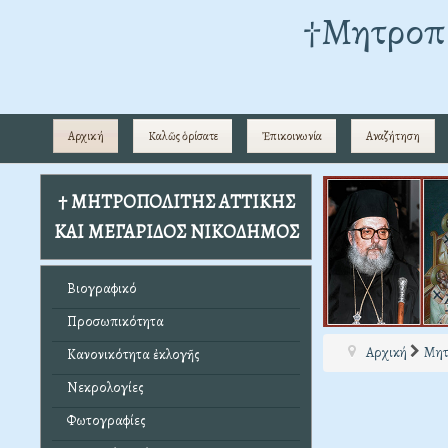
†Mητροπο
Αρχική
Καλῶς ὁρίσατε
Ἐπικοινωνία
Αναζήτηση
† ΜΗΤΡΟΠΟΛΙΤΗΣ ΑΤΤΙΚΗΣ
ΚΑΙ ΜΕΓΑΡΙΔΟΣ ΝΙΚΟΔΗΜΟΣ
Βιογραφικό
Προσωπικότητα
Αρχική
Μητ
Κανονικότητα ἐκλογῆς
Νεκρολογίες
Φωτογραφίες