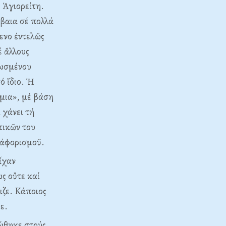
 Ἁγιορείτη.
βαια σέ πολλά
ενο ἐντελῶς
έ ἄλλους
νωσμένου
ό ἴδιο. Ἡ
ίμια», μέ βάση
 χάνει τή
τικῶν του
 ἀφορισμοῦ.
ἶχαν
ς οὔτε καί
ιζε. Kάποιος
ε.
νώθηκε στούς