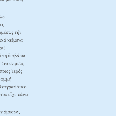
ίλο
ες
 ἀμέσως τήν
ικά κείμενα
καί
ά τή διαβάσω.
 ἕνα σημεῖο,
ποιος Ἱερός
γραμμή
 ἀναγραφόταν.
του εἶχε κάνει
αν ἀμέσως,