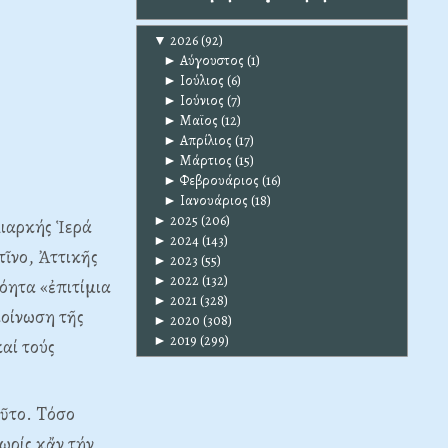
▼
2026
(92)
►
Αύγουστος
(1)
►
Ιούλιος
(6)
►
Ιούνιος
(7)
►
Μαϊος
(12)
►
Απρίλιος
(17)
►
Μάρτιος
(15)
►
Φεβρουάριος
(16)
►
Ιανουάριος
(18)
►
2025
(206)
Διαρκής Ἱερά
►
2024
(143)
ῖνο, Ἀττικῆς
►
2023
(55)
►
2022
(132)
όητα «ἐπιτίμια
►
2021
(328)
κοίνωση τῆς
►
2020
(308)
►
2019
(299)
αί τούς
οῦτο. Tόσο
ωρίς κἄν τήν