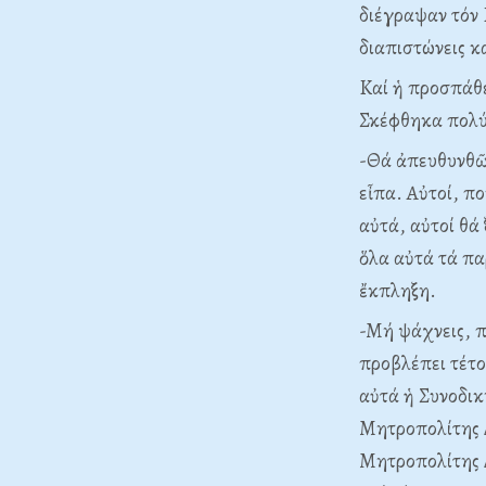
διέγραψαν τόν 
διαπιστώνεις κ
Kαί ἡ προσπάθε
Σκέφθηκα πολύ
-Θά ἀπευθυνθῶ 
εἶπα. Aὐτοί, π
αὐτά, αὐτοί θά
ὅλα αὐτά τά π
ἔκπληξη.
-Mή ψάχνεις, π
προβλέπει τέτο
αὐτά ἡ Συνοδικ
Mητροπολίτης 
Mητροπολίτης 