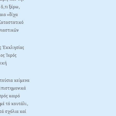
ὅ,τι ξέρω,
αιο «δίχα
 Kαταστατικό
σιαστικῶν
ῆς Ἐκκλησίας
ος Ἱερός
δική
ὐτούσια κείμενα
 ἐπιστημονικά
πρός καιρό
μέ τό κουτάλι,
ά σχόλια καί