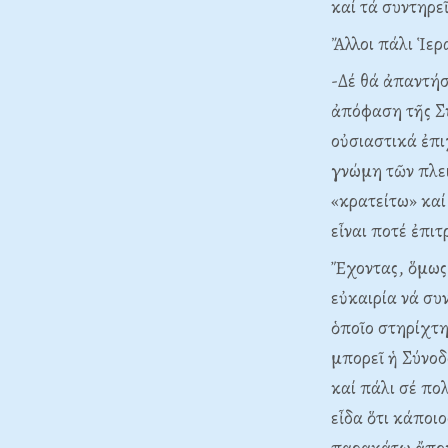
καί τά συντηρε
Ἄλλοι πάλι Ἱερ
-Δέ θά ἀπαντήσ
ἀπόφαση τῆς Συ
οὐσιαστικά ἐπι
γνώμη τῶν πλει
«κρατείτω» καί
εἶναι ποτέ ἐπι
Ἔχοντας, ὅμως
εὐκαιρία νά συ
ὁποῖο στηρίχτη
μπορεῖ ἡ Σύνοδ
καί πάλι σέ πο
εἶδα ὅτι κάποι
παρακάτω ἄποψη