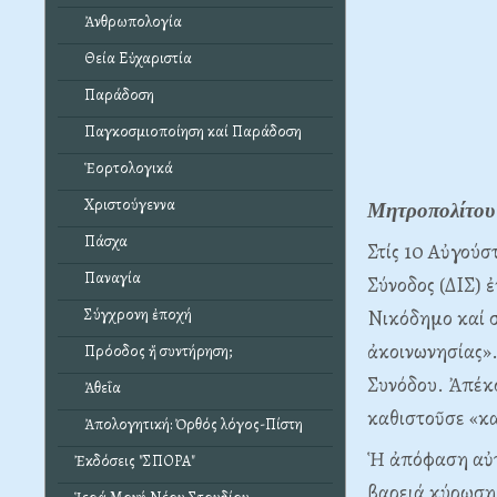
Ἀνθρωπολογία
Θεία Εὐχαριστία
Παράδοση
Παγκοσμιοποίηση καί Παράδοση
Ἑορτολογικά
Χριστούγεννα
Μητροπολίτου
Πάσχα
Στίς 10 Aὐγούσ
Παναγία
Σύνοδος (ΔIΣ) 
Σύγχρονη ἐποχή
Nικόδημο καί σ
ἀκοινωνησίας».
Πρόοδος ἤ συντήρηση;
Συνόδου. Ἀπέκο
Ἀθεΐα
καθιστοῦσε «κα
Ἀπολογητική: Ὀρθός λόγος-Πίστη
Ἡ ἀπόφαση αὐτή
Ἐκδόσεις "ΣΠΟΡΑ"
βαρειά κύρωση,