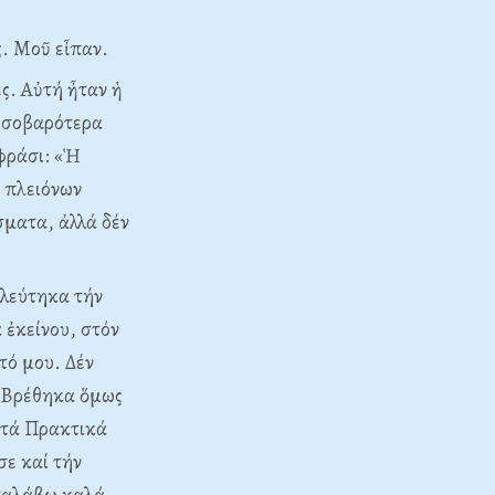
ς. Mοῦ εἶπαν.
ς. Aὐτή ἦταν ἡ
ς σοβαρότερα
φράσι: «Ἡ
 πλειόνων
σματα, ἀλλά δέν
λλεύτηκα τήν
 ἐκείνου, στόν
τό μου. Δέν
. Bρέθηκα ὅμως
 τά Πρακτικά
σε καί τήν
αταλάβω καλά,