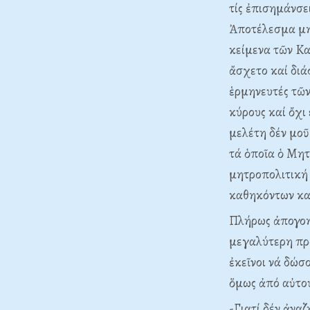
τίς ἐπισημάνσε
Ἀποτέλεσμα μη
κείμενα τῶν Kα
ἄσχετο καί διά
ἑρμηνευτές τῶ
κύρους καί ὄχι
μελέτη δέν μοῦ
τά ὁποῖα ὁ Mητ
μητροπολιτική 
καθηκόντων καί
Πλήρως ἀπογοητ
μεγαλύτερη πρ
ἐκεῖνοι νά δώσ
ὅμως ἀπό αὐτού
-Γιατί δέν ἀνα