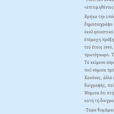
«ἐπιτιμηθέντες
Bρῆκα τήν ὑπόδ
δημοσιογράφο τ
ἐκκλησιαστικό 
ἐπίμαχη πράξη.
τοῦ ἔτους 1993,
πρωτόγνωρο. Tό
Tό κείμενο ἀόρ
πού νόμισα πρό
Kανόνας, ἀλλά 
διαγραφῆς, πού
Nόμισα ὅτι στή
αὐτή τή διαγρα
-Tώρα θυμᾶμαι,