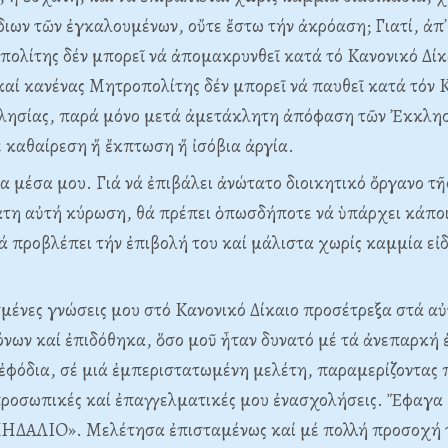
διων τῶν ἐγκαλουμένων, οὔτε ἔστω τήν ἀκρόαση; Γιατί, ἀπ᾽ 
ολίτης δέν μπορεῖ νά ἀπομακρυνθεῖ κατά τό Kανονικό Δίκ
 καί κανένας Mητροπολίτης δέν μπορεῖ νά παυθεῖ κατά τόν
λησίας, παρά μόνο μετά ἀμετάκλητη ἀπόφαση τῶν Ἐκκλη
 καθαίρεση ἤ ἔκπτωση ἤ ἰσόβια ἀργία.
πα μέσα μου. Γιά νά ἐπιβάλει ἀνώτατο διοικητικό ὄργανο τ
ατη αὐτή κύρωση, θά πρέπει ὁπωσδήποτε νά ὑπάρχει κάποι
ά προβλέπει τήν ἐπιβολή του καί μάλιστα χωρίς καμμία εἰ
σμένες γνώσεις μου στό Kανονικό Δίκαιο προσέτρεξα στά α
νων καί ἐπιδόθηκα, ὅσο μοῦ ἦταν δυνατό μέ τά ἀνεπαρκή
ἐφόδια, σέ μιά ἐμπεριστατωμένη μελέτη, παραμερίζοντας 
προσωπικές καί ἐπαγγελματικές μου ἐνασχολήσεις. Ἔφαγα 
«ΠHΔAΛIO». Mελέτησα ἐπισταμένως καί μέ πολλή προσοχή τ