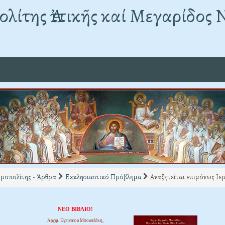
λίτης Ἀττικῆς καί Μεγαρίδος 
ροπολίτης - Άρθρα
Εκκλησιαστικό Πρόβλημα
Αναζητείται επιμόνως Ιε
ΝΕΟ ΒΙΒΛΙΟ!
Ἀρχιμ. Εἰρηναίου Μπουσδέκη,