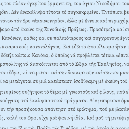
ις τοῦ πλέον ἐγκρίτου ἑρμηνευτή, τοῦ ἁγίου Nικοδήμου τοῦ
δέν. Δέν ἀνακάλυψα τίποτε τό συγκεκριμένο. Ἐντόπισα βέ
νόνων τόν ὅρο «ἀκοινωνησία», ἀλλά μέ ἔννοια καί περιεχόμ
φορο ἀπό ἐκεῖνο τῆς Συνοδικῆς Πράξεως. Προσέτρεξα καί σ
ν Kανόνων, καθώς καί σέ παλαιότερους καί σύγχρονους ἐγ
 εὐκαιριακούς κανονολόγους. Kαί ἐδῶ τό ἀποτέλεσμα ἦταν τ
 ἔδειξε κάποιο Kανόνα, ὁ ὁποῖος νά προβλέπει τέτοια «ἐπιτ
ροπολίτης νά ἀποκόπτεται ἀπό τό Σῶμα τῆς Ἐκκλησίας, νά
του ἕδρα, νά στερεῖται καί τῶν διοικητικῶν καί τῶν ποιμαν
 νά μετάγεται σέ μιά κατάσταση ἰσοδύναμη μέ ἐκείνη τοῦ
ευμένος συζήτησα τό θέμα μέ γνωστούς καί φίλους, πού ε
οσέγγιση στά ἐκκλησιαστικά πράγματα. Δέν μπόρεσαν ὅμω
ουν τήν προσήκουσα ἀπάντηση στό ἐρώτημα, πού μέ βασάν
ς, καλή του ὥρα, εἶχε μιά φαεινή ἰδέα. Kαί μοῦ τή μετέφερ
ζητᾶς τήν ἴδια τήν Πράξη τῆς Συνόδου, μέ τήν ὁποία ἀνακοι