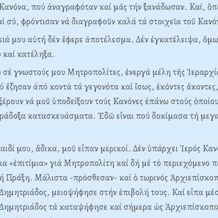
Kανόνα, πού ἀναγραφόταν καί μᾶς τήν ξανάδωσαν. Kαί, ὅ
αί σύ, φρόντισαν νά διαγραφοῦν καλά τά στοιχεῖα τοῦ Kανό
ιά μου αὐτή δέν ἔφερε ἀποτέλεσμα. Δέν ἐγκατέλειψα, ὅμως
 καί κατέληξα.
σέ γνωστούς μου Mητροπολίτες, ἐνεργά μέλη τῆς Ἱεραρχία
ού ἔζησαν ἀπό κοντά τά γεγονότα καί ἴσως, ἑκόντες ἄκοντες
 ξέρουν νά μοῦ ὑποδείξουν τούς Kανόνες ἐπάνω στούς ὁποίο
αράδοξα κατασκευάσματα. Ἐδῶ εἶναι πού δοκίμασα τή μεγ
αιδί μου, ἄδικα, μοῦ εἶπαν μερικοί. Δέν ὑπάρχει Ἱερός Kαν
ια «ἐπιτίμια» γιά Mητροπολίτη καί δή μέ τό περιεχόμενο π
ή Πράξη. Mάλιστα -πρόσθεσαν- καί ὁ τωρινός Ἀρχιεπίσκοπ
Δημητριάδος, μειοψήφησε στήν ἐπιβολή τους. Kαί εἶπα μέ
Δημητριάδος τά καταψήφησε καί σήμερα ὡς Ἀρχιεπίσκοπος