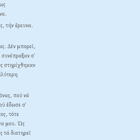
πως
να.
, τήν ἔρευνα.
ς. Δέν μπορεῖ,
, συνέπραξαν σ᾽
υς στηρίχθηκαν
αλύτερη
όνας, πού νά
ού ἔδωσε σ᾽
ος, τότε
σα μου. Ὡς
 τά διατηρεῖ