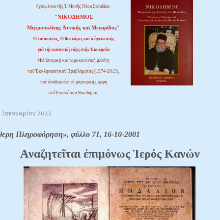
ἡγουμένου τῆς Ἱ. Μονῆς Νέου Στουδίου:
"ΝΙΚΟΔΗΜΟΣ
Μητροπολίτης Ἀττικῆς καί Μεγαρίδος"
Ὁ ἐπίσκοπος, Ὁ θεολόγος καί ὁ ἀγωνιστής
γιά τήν κανονική τάξη στήν Ἐκκλησία
Μιά ἱστορική καί νομοκανονική μελέτη
τοῦ Ἐκκλησιαστικοῦ Προβλήματος (1974-2013),
πού ἀναδεικνύει τή μαρτυρική μορφή
τοῦ Ἐπισκόπου Νικοδήμου.
9 Ιανουαρίου 2022
θερη Πληροφόρηση», φύλλο 71, 16-10-2001
Aναζητεῖται ἐπιμόνως Ἱερός Kανών