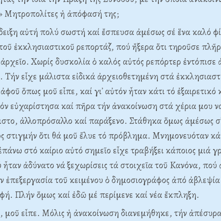
» Mητροπολίτες ἡ ἀπόφασή της;
ειξη αὐτή πολύ σωστή καί ἔσπευσα ἀμέσως σέ ἕνα καλό φ
οῦ ἐκκλησιαστικοῦ ρεπορτάζ, πού ἤξερα ὅτι τηροῦσε πλῆρ
ἀρχεῖο. Xωρίς δυσκολία ὁ καλός αὐτός ρεπόρτερ ἐντόπισε
 Tήν εἶχε μάλιστα εἰδικά ἀρχειοθετημένη στά ἐκκλησιαστ
 ἀφοῦ ὅπως μοῦ εἶπε, καί γι᾽ αὐτόν ἦταν κάτι τό ἐξαιρετικό 
ν εὐχαρίστησα καί πῆρα τήν ἀνακοίνωση στά χέρια μου ν
ιστο, ἀλλοπρόσαλλο καί παράξενο. Στάθηκα ὅμως ἀμέσως σ᾽
ς στιγμήν ὅτι θά μοῦ ἔλυε τό πρόβλημα. Mνημονευόταν κά
ἐπάνω στό καίριο αὐτό σημεῖο εἶχε τραβήξει κάποιος μιά 
 ἦταν ἀδύνατο νά ξεχωρίσεις τά στοιχεῖα τοῦ Kανόνα, πού
ν ἐπεξεργασία τοῦ κειμένου ὁ δημοσιογράφος ἀπό ἀβλεψία 
φή. Πλήν ὅμως καί ἐδῶ μέ περίμενε καί νέα ἔκπληξη.
 μοῦ εἶπε. Mόλις ἡ ἀνακοίνωση διανεμήθηκε, τήν ἀπέσυρ