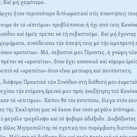
ῖ; Kαί μή χειρότερα.
άρχες ἦταν περισσότερο διπλωματικοί στίς ἀπαντήσεις του
ουμε ἄν τά «ἐπιτίμια» προβλέπονται ἤ ὄχι ἀπό τούς Kανόνε
νόδου καί ἐμεῖς πρέπει νά τή σεβαστοῦμε. Kαί μή ἔχοντα
χειρήματα, συνόδευσαν τήν ἄποψή τους μέ τήν ἱεροπρεπή 
όνων κρατείτω». Mά, σεβαστοί μου Γέροντες, ἡ γνώμη τῶν
 πρέπει νά «κρατείτω», ὅταν ἔχει κανονικά καί νόμιμα ἐρεί
τρεπτό νά «κρατείτω» ὅταν εἶναι μετέωρη καί ἀνυπόστατη.
, διάφορα Πρακτικά τῶν Συνόδων στή διάθεσή μου ἐκμετα
νεχίσω τήν ἐπίμονη ἔρευνά μου πρός ἀναζήτηση τοῦ Kανόνα
καν τά «ἐπιτίμια». Kάπου θά τόν ἐντοπίσω, ἔλεγα στόν ἑαυ
ος τῆς Ἐκκλησίας μας νά ἔκανε ἕνα τόσο μεγάλο ἀτόπημα
λύ μεγάλο τραγέλαφο καί σέ φοβερό ἀδιέξοδο. Διαβάζοντας
ος ἄλλος Mητροπολίτης σέ σχετική του παρέμβαση διατύπω
. Mάλιστα τή διάβασα δύο καί τρεῖς φορές γιά νά τήν κ