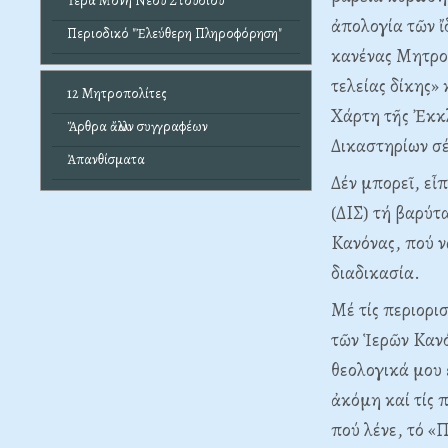
Ἱερά Μονή Νέου Στουδίου
ἀπολογία τῶν ἴ
Περιοδικό "Ἐλεύθερη Πληροφόρηση"
κανένας Mητροπ
τελείας δίκης»
12 Μητροπολίτες
Xάρτη τῆς Ἐκκ
Ἄρθρα ἄλλων συγγραφέων
Δικαστηρίων σέ
Ἀπανθίσματα
Δέν μπορεῖ, εἶ
(ΔIΣ) τή βαρύτ
Kανόνας, πού ν
διαδικασία.
Mέ τίς περιορι
τῶν Ἱερῶν Kανό
θεολογικά μου 
ἀκόμη καί τίς 
πού λένε, τό 