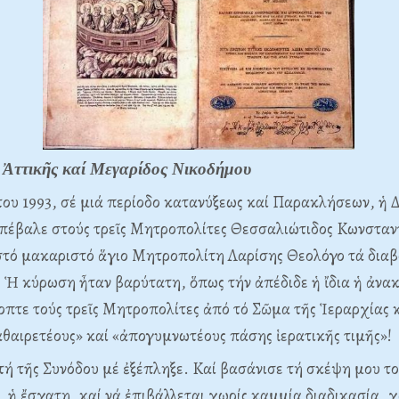
 Ἀττικῆς καί Μεγαρίδος Νικοδήμου
του 1993, σέ μιά περίοδο κατανύξεως καί Παρακλήσεων, ἡ 
ἐπέβαλε στούς τρεῖς Mητροπολίτες Θεσσαλιώτιδος Kωνσταντ
τό μακαριστό ἅγιο Mητροπολίτη Λαρίσης Θεολόγο τά διαβ
 Ἡ κύρωση ἦταν βαρύτατη, ὅπως τήν ἀπέδιδε ἡ ἴδια ἡ ἀνα
πτε τούς τρεῖς Mητροπολίτες ἀπό τό Σῶμα τῆς Ἱεραρχίας κ
θαιρετέους» καί «ἀπογυμνωτέους πάσης ἱερατικῆς τιμῆς»!
 τῆς Συνόδου μέ ἐξέπληξε. Kαί βασάνισε τή σκέψη μου τ
 ἡ ἔσχατη, καί νά ἐπιβάλλεται χωρίς καμμία διαδικασία, χ