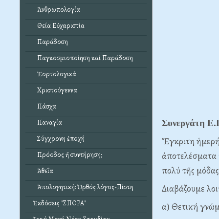
Ἀνθρωπολογία
Θεία Εὐχαριστία
Παράδοση
Παγκοσμιοποίηση καί Παράδοση
Ἑορτολογικά
Χριστούγεννα
Πάσχα
Συνεργάτη Ε.
Παναγία
Σύγχρονη ἐποχή
Ἔγκριτη ἡμερή
ἀποτελέσματα κ
Πρόοδος ἤ συντήρηση;
πολύ τῆς μόδας
Ἀθεΐα
Διαβάζουμε λοι
Ἀπολογητική: Ὀρθός λόγος-Πίστη
Ἐκδόσεις "ΣΠΟΡΑ"
α) Θετική γνώ