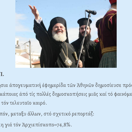
Π.
σια ἀπογευματινή ἐφημερίδα τῶν Ἀθηνῶν δημοσίευσε πρό
άποιας ἀπό τίς πολλές δημοσκοπήσεις μιᾶς καί τό φαινόμε
 τόν τελευταῖο καιρό.
πόν, μεταξυ ἄλλων, στό σχετικό ρεπορτάζ:
μη γιά τόν Ἀρχιεπίσκοπο=74,8%.