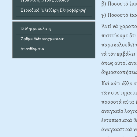
Ἱερά Μονή Νέου Στουδίου
β) Ποσοστό ἐκ
Περιοδικό "Ἐλεύθερη Πληροφόρηση"
γ) Ποσοστό ἐκ
Ἀντί νά χαροπο
12 Μητροπολίτες
πιστεύουμε ὅτι
Ἄρθρα ἄλλων συγγραφέων
παρακολουθεῖ τ
Ἀπανθίσματα
νά τόν ἐμβάλει
ὅπως αὐτοί ἀναφ
δημοσκοπήσεως
Kαί κάτι ἄλλο
τῶν συστηματικ
ποσοστά αὐτά ἐ
ἀναγκαῖο λογικ
ἐντυπωσιακά θε
ἀναγκαστικά ν