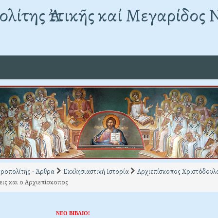
λίτης Ἀττικῆς καί Μεγαρίδος 
ροπολίτης - Άρθρα
Εκκλησιαστική Ιστορία
Αρχιεπίσκοπος Χριστόδουλ
ις και ο Αρχιεπίσκοπος
ΝΕΟ ΒΙΒΛΙΟ!