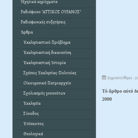
Ἠχητικά κηρύγματα
Ραδιόφωνο "ΑΤΤΙΚΟΣ ΟΥΡΑΝΟΣ"
Ραδιοφωνικές συζητήσεις
Ἄρθρα
Ἐκκλησιαστικό Πρόβλημα
Ἐκκλησιαστική δικαιοσύνη
Ἐκκλησιαστική Ἱστορία
Σχέσεις Ἐκκλησίας-Πολιτείας
Δημοσιεύθηκε : 
Οἰκουμενικό Πατριαρχεῖο
Τό ἄρθρο αὐτό δ
Σχολιασμός γενονότων
2000
Ἐκκλησία
Σύνοδος
Ἐπίσκοπος
Θεολογικά