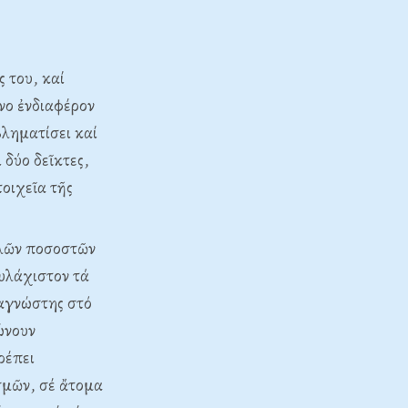
 του, καί
ονο ἐνδιαφέρον
βληματίσει καί
 δύο δεῖκτες,
τοιχεῖα τῆς
ηλῶν ποσοστῶν
υλάχιστον τά
ναγνώστης στό
ώνουν
ρέπει
σμῶν, σέ ἄτομα