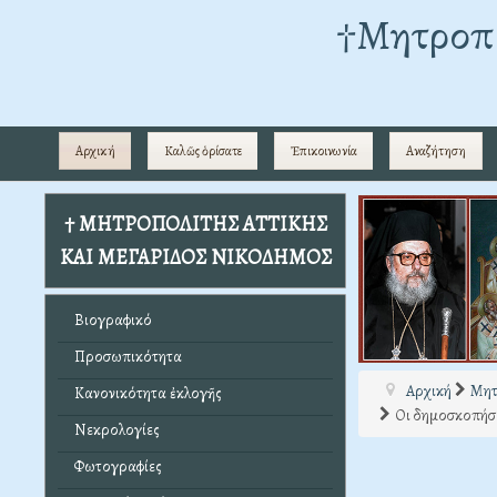
†Mητροπο
Αρχική
Καλῶς ὁρίσατε
Ἐπικοινωνία
Αναζήτηση
† ΜΗΤΡΟΠΟΛΙΤΗΣ ΑΤΤΙΚΗΣ
ΚΑΙ ΜΕΓΑΡΙΔΟΣ ΝΙΚΟΔΗΜΟΣ
Βιογραφικό
Προσωπικότητα
Αρχική
Μητ
Κανονικότητα ἐκλογῆς
Οι δημοσκοπήσε
Νεκρολογίες
Φωτογραφίες