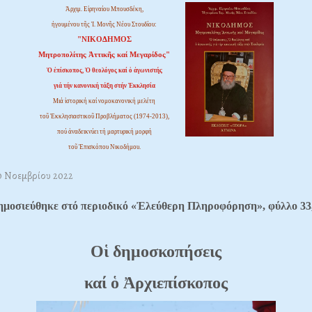
Ἀρχιμ. Εἰρηναίου Μπουσδέκη,
ἡγουμένου τῆς Ἱ. Μονῆς Νέου Στουδίου:
"ΝΙΚΟΔΗΜΟΣ
Μητροπολίτης Ἀττικῆς καί Μεγαρίδος"
Ὁ ἐπίσκοπος, Ὁ θεολόγος καί ὁ ἀγωνιστής
γιά τήν κανονική τάξη στήν Ἐκκλησία
Μιά ἱστορική καί νομοκανονική μελέτη
τοῦ Ἐκκλησιαστικοῦ Προβλήματος (1974-2013),
πού ἀναδεικνύει τή μαρτυρική μορφή
τοῦ Ἐπισκόπου Νικοδήμου.
30 Νοεμβρίου 2022
ημοσιεύθηκε στό περιοδικό «Ἐλεύθερη Πληροφόρηση», φύλλο 33
Oἱ δημοσκοπήσεις
καί ὁ Ἀρχιεπίσκοπος