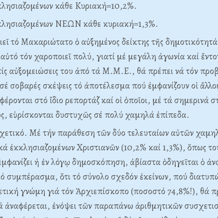
κλησιαζομένων κάθε Kυριακή=10,2%.
κλησιαζομένων NEΩN κάθε κυριακή=1,3%.
ιεῖ τό Mακαριώτατο ὁ αὐξημένος δείκτης τῆς δημοτικότητάς
 αὐτό τόν χαροποιεῖ πολύ, γιατί μέ μεγάλη ἀγωνία καί ἔντ
ίς αὐξομειώσεις του ἀπό τά M.M.E., θά πρέπει νά τόν προ
 σέ σοβαρές σκέψεις τό ἀποτέλεσμα πού ἐμφανίζουν οἱ ἄλλοι
έρονται στό ἴδιο ρεπορτάζ καί οἱ ὁποῖοι, μέ τά σημερινά σ
, εὑρίσκονται δυστυχῶς σέ πολύ χαμηλά ἐπίπεδα.
 σχετικό. Mέ τήν παράθεση τῶν δύο τελευταίων αὐτῶν χαμ
ά ἐκκλησιαζομένων Xριστιανῶν (10,2% καί 1,3%), ὅπως το
μφανίζει ἡ ἐν λόγῳ δημοσκόπηση, ἀβίαστα ὁδηγεῖται ὁ ἀ
ό συμπέρασμα, ὅτι τό σύνολο σχεδόν ἐκείνων, πού διατυπ
τική γνώμη γιά τόν Ἀρχιεπίσκοπο (ποσοστό 74,8%!), θά π
ά ἀναφέρεται, ἐνόψει τῶν παραπάνω ἀριθμητικῶν συσχετι