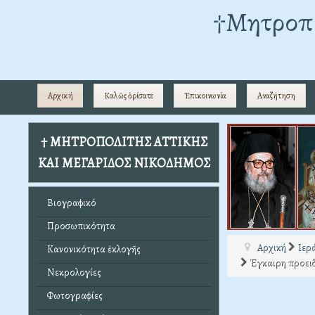
†Mητροπο
Αρχική
Καλῶς ὁρίσατε
Ἐπικοινωνία
Αναζήτηση
† ΜΗΤΡΟΠΟΛΙΤΗΣ ΑΤΤΙΚΗΣ
ΚΑΙ ΜΕΓΑΡΙΔΟΣ ΝΙΚΟΔΗΜΟΣ
Βιογραφικό
Προσωπικότητα
Αρχική
Ιερ
Κανονικότητα ἐκλογῆς
Έγκαιρη προει
Νεκρολογίες
Φωτογραφίες