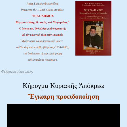
Ἀρχιμ. Εἰρηναίου Μπουσδέκη,
ἡγουμένου τῆς Ἱ. Μονῆς Νέου Στουδίου:
"ΝΙΚΟΔΗΜΟΣ
Μητροπολίτης Ἀττικῆς καί Μεγαρίδος"
Ὁ ἐπίσκοπος, Ὁ θεολόγος καί ὁ ἀγωνιστής
γιά τήν κανονική τάξη στήν Ἐκκλησία
Μιά ἱστορική καί νομοκανονική μελέτη
τοῦ Ἐκκλησιαστικοῦ Προβλήματος (1974-2013),
πού ἀναδεικνύει τή μαρτυρική μορφή
τοῦ Ἐπισκόπου Νικοδήμου.
23 Φεβρουαρίου 2025
Κήρυγμα Κυριακῆς Ἀπόκρεω
Ἔγκαιρη προειδοποίηση