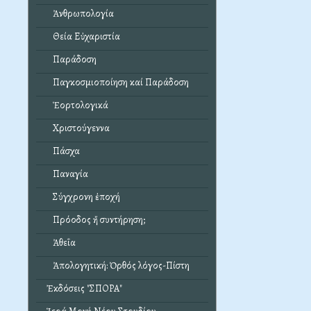
Ἀνθρωπολογία
Θεία Εὐχαριστία
Παράδοση
Παγκοσμιοποίηση καί Παράδοση
Ἑορτολογικά
Χριστούγεννα
Πάσχα
Παναγία
Σύγχρονη ἐποχή
Πρόοδος ἤ συντήρηση;
Ἀθεΐα
Ἀπολογητική: Ὀρθός λόγος-Πίστη
Ἐκδόσεις "ΣΠΟΡΑ"