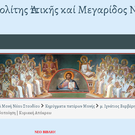
λίτης Ἀττικῆς καί Μεγαρίδος 
ά Μονή Νέου Στουδίου
Κηρύγματα πατέρων Μονής
μ. Ιγνάτιος Βερβέρ
δοποίηση | Κυριακή Απόκρεω
ΝΕΟ ΒΙΒΛΙΟ!