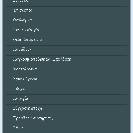
Σύνοδος
Ἐπίσκοπος
Θεολογικά
Ἀνθρωπολογία
Θεία Εὐχαριστία
Παράδοση
Παγκοσμιοποίηση καί Παράδοση
Ἑορτολογικά
Χριστούγεννα
Πάσχα
Παναγία
Σύγχρονη ἐποχή
Πρόοδος ἤ συντήρηση;
Ἀθεΐα