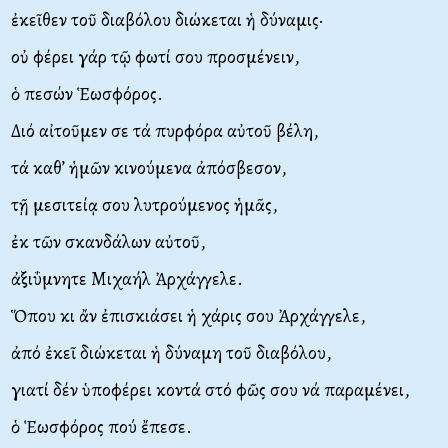
ἐκεῖθεν τοῦ διαβόλου διώκεται ἡ δύναμις·
οὐ φέρει γάρ τῷ φωτί σου προσμένειν,
ὁ πεσών Ἑωσφόρος.
Διό αἰτοῦμεν σε τά πυρφόρα αὐτοῦ βέλη,
τά καθ’ ἡμῶν κινούμενα ἀπόσβεσον,
τῇ μεσιτείᾳ σου λυτρούμενος ἡμᾶς,
ἐκ τῶν σκανδάλων αὐτοῦ,
ἀξιΰμνητε Μιχαήλ Ἀρχάγγελε.
Ὅπου κι ἄν ἐπισκιάσει ἡ χάρις σου Ἀρχάγγελε,
ἀπό ἐκεῖ διώκεται ἡ δύναμη τοῦ διαβόλου,
γιατί δέν ὑποφέρει κοντά στό φῶς σου νά παραμένει,
ὁ Ἑωσφόρος πού ἔπεσε.