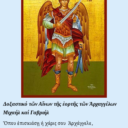
Δοξαστικό τῶν Αἴνων τῆς ἑορτῆς τῶν Ἀρχαγγέλων
Μιχαήλ καί Γαβριήλ
Ὅπου ἐπισκιάσῃ ἡ χάρις σου Ἀρχάγγελε,