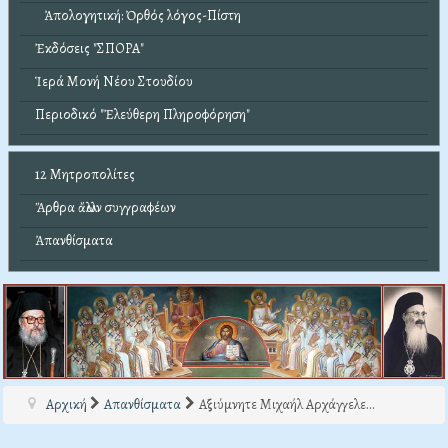
Ἀπολογητική: Ὀρθός λόγος-Πίστη
Ἐκδόσεις "ΣΠΟΡΑ"
Ἱερά Μονή Νέου Στουδίου
Περιοδικό "Ἐλεύθερη Πληροφόρηση"
12 Μητροπολίτες
Ἄρθρα ἄλλων συγγραφέων
Ἀπανθίσματα
Αρχική
Απανθίσματα
Αξιύμνητε Μιχαήλ Αρχάγγελε...