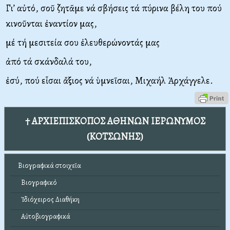
Γι’ αὐτό, σοῦ ζητᾶμε νά σβήσεις τά πύρινα βέλη του πού
κινοῦνται ἐναντίον μας,
μέ τή μεσιτεία σου ἐλευθερώνοντάς μας
ἀπό τά σκάνδαλά του,
ἐσύ, πού εἶσαι ἄξιος νά ὑμνεῖσαι, Μιχαήλ Ἀρχάγγελε.
† ΑΡΧΙΕΠΙΣΚΟΠΟΣ ΑΘΗΝΩΝ ΙΕΡΩΝΥΜΟΣ
(ΚΟΤΣΩΝΗΣ)
Βιογραφικά στοιχεῖα
Βιογραφικό
Ἰδιόχειρος Διαθήκη
Αὐτοβιογραφικά