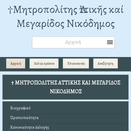
†Mητροπολίτης Ἀττικῆς καί
Μεγαρίδος Νικόδημος
Αρχική
Αρχική
Καλῶς ὁρίσατε
Ἐπικοινωνία
Αναζήτηση
† ΜΗΤΡΟΠΟΛΙΤΗΣ ΑΤΤΙΚΗΣ ΚΑΙ ΜΕΓΑΡΙΔΟΣ
ΝΙΚΟΔΗΜΟΣ
Βιογραφικό
Προσωπικότητα
Κανονικότητα ἐκλογῆς