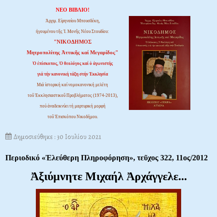
ΝΕΟ ΒΙΒΛΙΟ!
Ἀρχιμ. Εἰρηναίου Μπουσδέκη,
ἡγουμένου τῆς Ἱ. Μονῆς Νέου Στουδίου:
"ΝΙΚΟΔΗΜΟΣ
Μητροπολίτης Ἀττικῆς καί Μεγαρίδος"
Ὁ ἐπίσκοπος, Ὁ θεολόγος καί ὁ ἀγωνιστής
γιά τήν κανονική τάξη στήν Ἐκκλησία
Μιά ἱστορική καί νομοκανονική μελέτη
τοῦ Ἐκκλησιαστικοῦ Προβλήματος (1974-2013),
πού ἀναδεικνύει τή μαρτυρική μορφή
τοῦ Ἐπισκόπου Νικοδήμου.
Δημοσιεύθηκε : 30 Ιουλίου 2021
Περιοδικό «Ἐλεύθερη Πληροφόρηση», τεῦχος 322, 11ος/2012
Ἀξιύμνητε Μιχαήλ Ἀρχάγγελε...