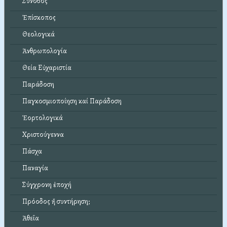
Σύνοδος
Ἐπίσκοπος
Θεολογικά
Ἀνθρωπολογία
Θεία Εὐχαριστία
Παράδοση
Παγκοσμιοποίηση καί Παράδοση
Ἑορτολογικά
Χριστούγεννα
Πάσχα
Παναγία
Σύγχρονη ἐποχή
Πρόοδος ἤ συντήρηση;
Ἀθεΐα