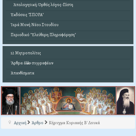
Ἀπολογητική: Ὀρθός λόγος-Πίστη
Ἐκδόσεις "ΣΠΟΡΑ"
Ἱερά Μονή Νέου Στουδίου
Περιοδικό "Ἐλεύθερη Πληροφόρηση"
12 Μητροπολίτες
Ἄρθρα ἄλλων συγγραφέων
Ἀπανθίσματα
Αρχική
Άρθρο
Κήρυγμα Κυριακής Β' Λουκά