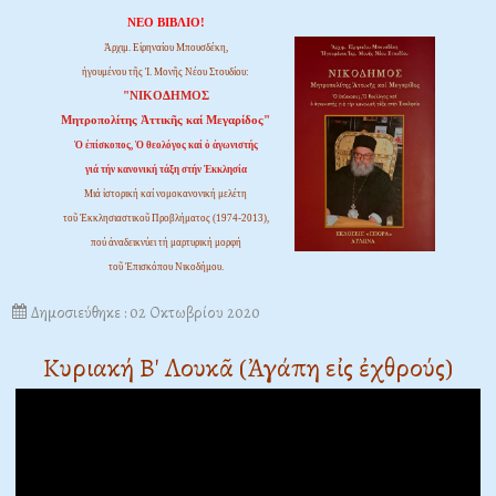
ΝΕΟ ΒΙΒΛΙΟ!
Ἀρχιμ. Εἰρηναίου Μπουσδέκη,
ἡγουμένου τῆς Ἱ. Μονῆς Νέου Στουδίου:
"ΝΙΚΟΔΗΜΟΣ
Μητροπολίτης Ἀττικῆς καί Μεγαρίδος"
Ὁ ἐπίσκοπος, Ὁ θεολόγος καί ὁ ἀγωνιστής
γιά τήν κανονική τάξη στήν Ἐκκλησία
Μιά ἱστορική καί νομοκανονική μελέτη
τοῦ Ἐκκλησιαστικοῦ Προβλήματος (1974-2013),
πού ἀναδεικνύει τή μαρτυρική μορφή
τοῦ Ἐπισκόπου Νικοδήμου.
Δημοσιεύθηκε : 02 Οκτωβρίου 2020
Κυριακή Β' Λουκᾶ
(Ἀγάπη εἰς ἐχθρούς)