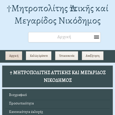
†Mητροπολίτης Ἀττικῆς καί
Μεγαρίδος Νικόδημος
Αρχική
Αρχική
Καλῶς ὁρίσατε
Ἐπικοινωνία
Αναζήτηση
† ΜΗΤΡΟΠΟΛΙΤΗΣ ΑΤΤΙΚΗΣ ΚΑΙ ΜΕΓΑΡΙΔΟΣ
ΝΙΚΟΔΗΜΟΣ
Βιογραφικό
Προσωπικότητα
Κανονικότητα ἐκλογῆς