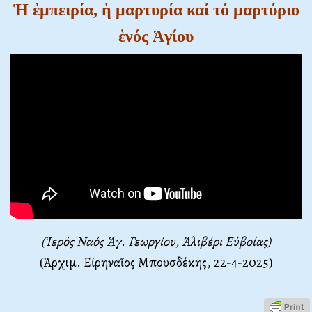
Ἡ ἐμπειρία, ἡ μαρτυρία καί τό μαρτύριο
ἑνός Ἁγίου
(Ἱερός Ναός Ἁγ. Γεωργίου, Ἀλιβέρι Εὐβοίας)
(Ἀρχιμ. Εἰρηναῖος Μπουσδέκης, 22-4-2025)