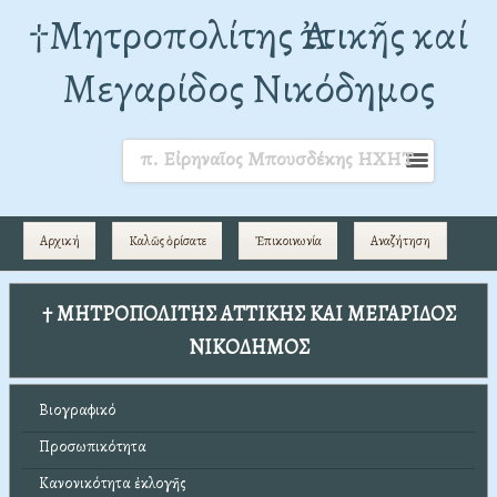
†Mητροπολίτης Ἀττικῆς καί
Μεγαρίδος Νικόδημος
π. Εἰρηναῖος Μπουσδέκης ΗΧΗΤ
Αρχική
Καλῶς ὁρίσατε
Ἐπικοινωνία
Αναζήτηση
† ΜΗΤΡΟΠΟΛΙΤΗΣ ΑΤΤΙΚΗΣ ΚΑΙ ΜΕΓΑΡΙΔΟΣ
ΝΙΚΟΔΗΜΟΣ
Βιογραφικό
Προσωπικότητα
Κανονικότητα ἐκλογῆς