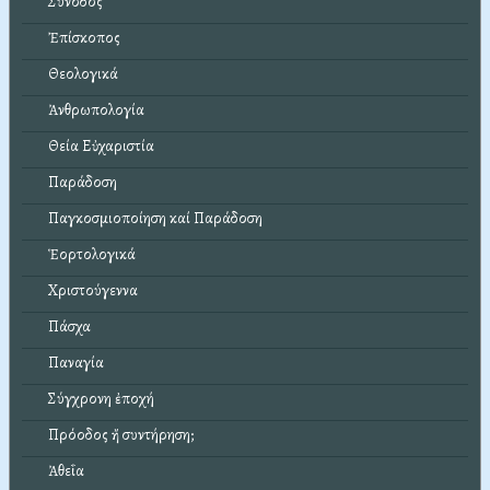
Σύνοδος
Ἐπίσκοπος
Θεολογικά
Ἀνθρωπολογία
Θεία Εὐχαριστία
Παράδοση
Παγκοσμιοποίηση καί Παράδοση
Ἑορτολογικά
Χριστούγεννα
Πάσχα
Παναγία
Σύγχρονη ἐποχή
Πρόοδος ἤ συντήρηση;
Ἀθεΐα