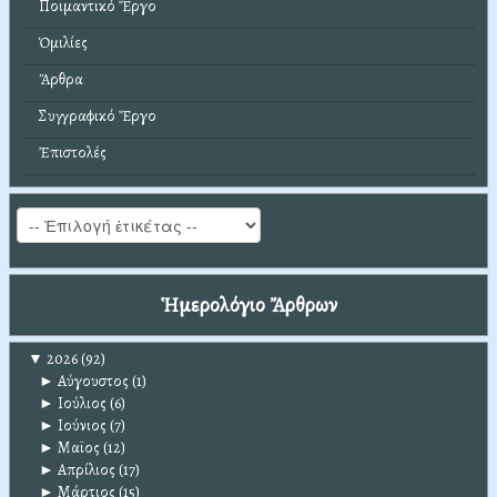
Ποιμαντικό Ἔργο
Ὁμιλίες
Ἄρθρα
Συγγραφικό Ἔργο
Ἐπιστολές
Ἡμερολόγιο Ἄρθρων
▼
2026
(92)
►
Αύγουστος
(1)
►
Ιούλιος
(6)
►
Ιούνιος
(7)
►
Μαϊος
(12)
►
Απρίλιος
(17)
►
Μάρτιος
(15)