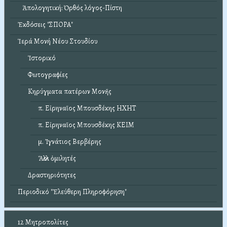
Ἀπολογητική: Ὀρθός λόγος-Πίστη
Ἐκδόσεις "ΣΠΟΡΑ"
Ἱερά Μονή Νέου Στουδίου
Ἱστορικό
Φωτογραφίες
Κηρύγματα πατέρων Μονῆς
π. Εἰρηναῖος Μπουσδέκης ΗΧΗΤ
π. Εἰρηναῖος Μπουσδέκης ΚΕΙΜ
μ. Ἰγνάτιος Βερβέρης
Ἄλλοι ὁμιλητές
Δραστηριότητες
Περιοδικό "Ἐλεύθερη Πληροφόρηση"
12 Μητροπολίτες