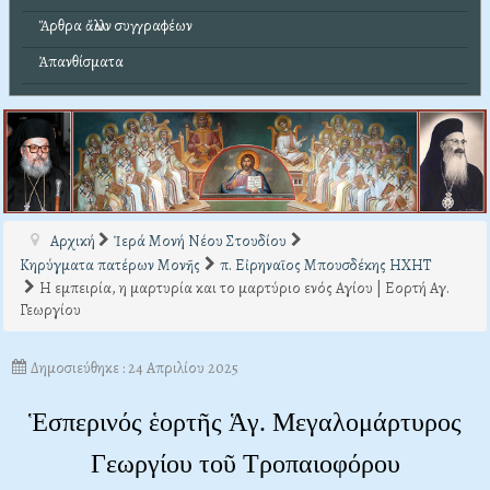
Ἄρθρα ἄλλων συγγραφέων
Ἀπανθίσματα
Αρχική
Ἱερά Μονή Νέου Στουδίου
Κηρύγματα πατέρων Μονῆς
π. Εἰρηναῖος Μπουσδέκης ΗΧΗΤ
Η εμπειρία, η μαρτυρία και το μαρτύριο ενός Αγίου | Εορτή Αγ.
Γεωργίου
Δημοσιεύθηκε : 24 Απριλίου 2025
Ἑσπερινός ἑορτῆς Ἁγ. Μεγαλομάρτυρος
Γεωργίου τοῦ Τροπαιοφόρου