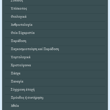
Σύνοδος
Ἐπίσκοπος
Θεολογικά
Ἀνθρωπολογία
Θεία Εὐχαριστία
Παράδοση
Παγκοσμιοποίηση καί Παράδοση
Ἑορτολογικά
Χριστούγεννα
Πάσχα
Παναγία
Σύγχρονη ἐποχή
Πρόοδος ἤ συντήρηση;
Ἀθεΐα