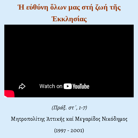
Ἡ εὐθύνη ὅλων μας στή ζωή τῆς
Ἐκκλησίας
(Πράξ. στ΄, 1-7)
Μητροπολίτης Ἀττικῆς καί Μεγαρίδος Νικόδημος
(1997 - 2001)