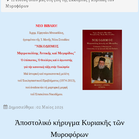
Μυροφόρων
ΝΕΟ ΒΙΒΛΙΟ!
Ἀρχιμ. Εἰρηναίου Μπουσδέκη,
ἡγουμένου τῆς Ἱ. Μονῆς Νέου Στουδίου:
"ΝΙΚΟΔΗΜΟΣ
Μητροπολίτης Ἀττικῆς καί Μεγαρίδος"
Ὁ ἐπίσκοπος, Ὁ θεολόγος καί ὁ ἀγωνιστής
γιά τήν κανονική τάξη στήν Ἐκκλησία
Μιά ἱστορική καί νομοκανονική μελέτη
τοῦ Ἐκκλησιαστικοῦ Προβλήματος (1974-2013),
πού ἀναδεικνύει τή μαρτυρική μορφή
τοῦ Ἐπισκόπου Νικοδήμου.
Δημοσιεύθηκε : 02 Μαϊος 2025
Ἀποστολικό κήρυγμα Κυριακῆς τῶν
Μυροφόρων