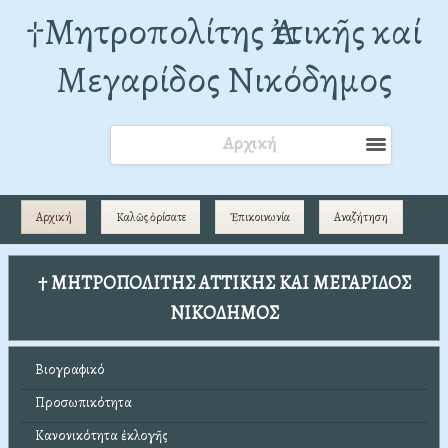
†Mητροπολίτης Ἀττικῆς καί
Μεγαρίδος Νικόδημος
Αρχική
Αρχική
Καλῶς ὁρίσατε
Ἐπικοινωνία
Αναζήτηση
† ΜΗΤΡΟΠΟΛΙΤΗΣ ΑΤΤΙΚΗΣ ΚΑΙ ΜΕΓΑΡΙΔΟΣ
ΝΙΚΟΔΗΜΟΣ
Βιογραφικό
Προσωπικότητα
Κανονικότητα ἐκλογῆς