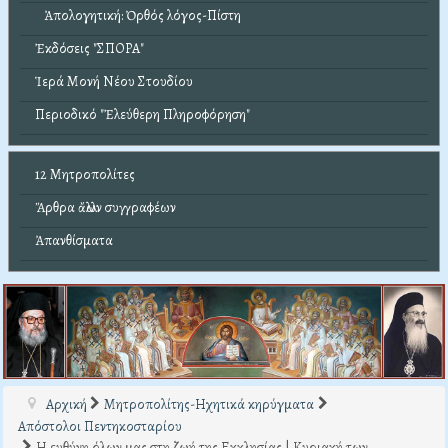
Ἀπολογητική: Ὀρθός λόγος-Πίστη
Ἐκδόσεις "ΣΠΟΡΑ"
Ἱερά Μονή Νέου Στουδίου
Περιοδικό "Ἐλεύθερη Πληροφόρηση"
12 Μητροπολίτες
Ἄρθρα ἄλλων συγγραφέων
Ἀπανθίσματα
Αρχική
Μητροπολίτης-Ηχητικά κηρύγματα
Απόστολοι Πεντηκοσταρίου
Η ευθύνη όλων μας στη ζωή της Εκκλησίας | Κυριακή των